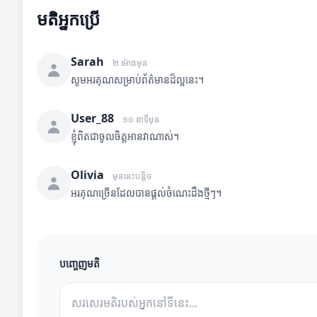
មតិអ្នកប្រើ
Sarah
២ ម៉ោងមុន
សូមអរគុណសម្រាប់ព័ត៌មានដ៏ល្អនេះ។
User_88
១០ នាទីមុន
ខ្ញុំពិតជាចូលចិត្តអានវាណាស់។
Olivia
មុននេះបន្តិច
អរគុណច្រើនដែលបានផ្តល់ចំណេះដឹងថ្មីៗ។
បញ្ចេញមតិ