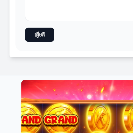
ផ្ញើមតិ