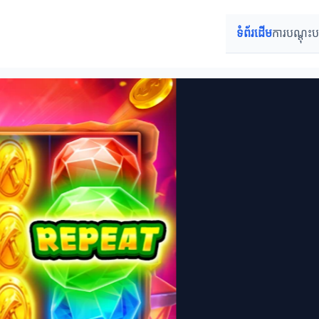
ទំព័រដើម
ការបណ្តុះ