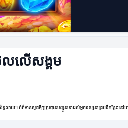
ជីថលលើសង្គម
ូលាយ។ ព័ត៌មានស្លតថ្មីៗត្រូវបានបញ្ជូនទៅដល់អ្នកទស្សនាគ្រប់ទីកន្លែងនៅពេ