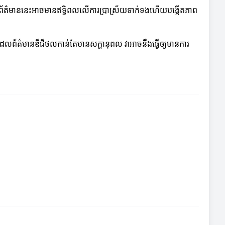
រ។ ព័ត៌មាននេះអាចមានឥទ្ធិពលលើការប្រាស្រ័យទាក់ទងហើយបង្កើតភាព
ពេលដែលព័ត៌មានឌីជីថលកាន់តែមានសក្តានុពល វាអាចនឹងធ្វើឲ្យមានការ