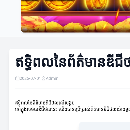
ឥទ្ធិពលនៃព័ត៌មានឌី
2026-07-01
Admin
ឥទ្ធិពលនៃព័ត៌មានឌីជីថលលើសង្គម
នៅក្នុងសម័យឌីជីថលនេះ យើងបានប្រើប្រាស់ព័ត៌មានឌីជីថលយ៉ាងទូលំទ