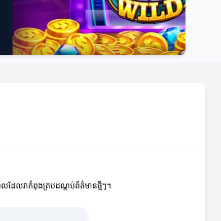
លដែលវាកំពុងគ្របដណ្តប់ព័ត៌មានថ្មីៗ។