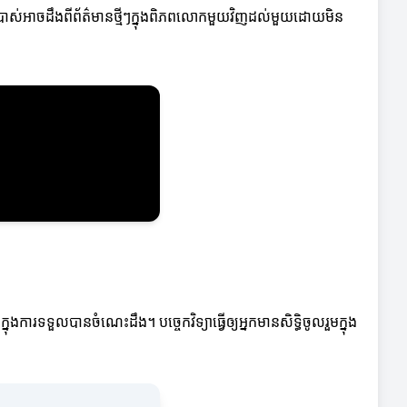
្រាស់អាចដឹងពីព័ត៌មានថ្មីៗក្នុងពិភពលោកមួយវិញដល់មួយដោយមិន
ការទទួលបានចំណេះដឹង។ បច្ចេកវិទ្យាធ្វើឲ្យអ្នកមានសិទ្ធិចូលរួមក្នុង