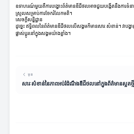
ឧទាហរណ៍មួយគឺការបង្ហោះព័ត៌មានឌីជីថលអាចជួយបង្កើតនឹងការទំនាក
ស្រួលសម្រាប់ការចែករំលែកមតិ។
សេចក្តីសន្និដ្ឋាន
ដូច្នេះ ឥទ្ធិពលនៃព័ត៌មានឌីជីថលលើសង្គមក៏មានសារៈសំខាន់។ វាបង្ហ
ផ្លាស់ប្តូរនៅក្នុងសង្គមយ៉ាងខ្លាំង។
មុន
សារៈសំខាន់នៃភាពអប់រំដំណឹងឌីជីថលនៅក្នុងព័ត៌មានស្លតថ្ម