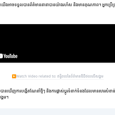
ឲ្យពួកយើងអាចទទួលបានព័ត៌មាននានាបានយ៉ាងរហ័ស និងមានគុណភាព។ អ្នកប្រើប
▶
Watch Video related to: ឥទ្ធិពលនៃព័ត៌មានឌីជីថលលើសង្គម
ានឃើញការបង្កើតណែនាំថ្មីៗ និងការផ្លាស់ប្តូរទំនាក់ទំនងដែលមានសារសំខាន់ក្នុង
ង្គម។