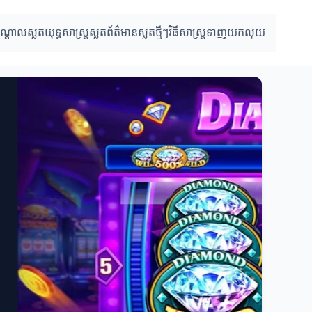
បណ្តាលស្លត
យុទ្ធសាស្ត្រស្លត
ព័ត៌មានស្លតថ្មីៗ
វិធីសាស្ត្រទាញយកលុយ