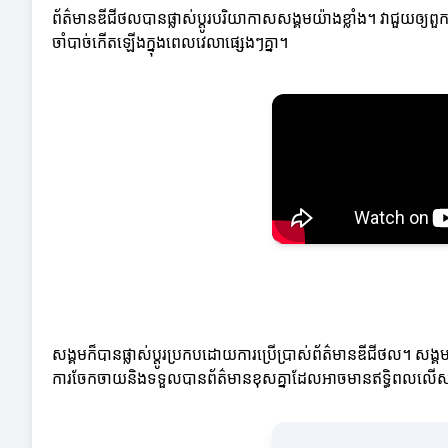
ព័ត៌មានឌីជីថលបានផ្លាស់ប្តូរបរិយាកាសសង្គមយ៉ាងខ្លាំង។ វាជួយ
ចាំបាច់កើតឡើងក្នុងពេលវេលាផ្សេងៗគ្នា។
សង្គមក៏បានផ្លាស់ប្តូរប្រកបដោយការប្រើប្រាស់ព័ត៌មានឌីជីថល។ សង្គមប
ការចែកចាយនិងទទួលបានព័ត៌មានខុសគ្នាដែលអាចមានឥទ្ធិពលលើស