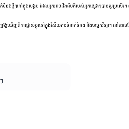
់ទំនងថ្មីៗនៅក្នុងសង្គម ដែលអ្នកអាចដឹងពីមតិរបស់អ្នកផ្សេងៗបានល្អប្រសើ
ាញឱ្យឃើញពីការផ្លាស់ប្តូរនៅក្នុងវិស័យការទំនាក់ទំនង និងបច្ចេកវិទ្យា។ នៅ
ីៗ