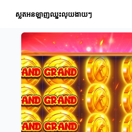
ស្លតអនឡាញឈ្នះលុយងាយៗ