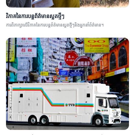
វិភាគនៃការបន្តព័ត៌មានស្លតថ្មីៗ
ការពិភាក្សាលើវិភាគនៃការបន្តព័ត៌មានស្លតថ្មីៗនិងអ្នកនាំព័ត៌មាន។