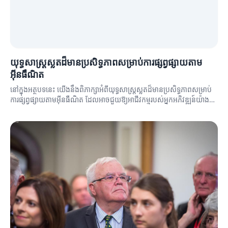
យុទ្ធសាស្ត្រស្លតដ៏មានប្រសិទ្ធភាពសម្រាប់ការផ្សព្វផ្សាយតាម
អ៊ីនធឺណិត
នៅក្នុងអត្ថបទនេះ យើងនឹងពិភាក្សាអំពីយុទ្ធសាស្ត្រស្លតដ៏មានប្រសិទ្ធភាពសម្រាប់
ការផ្សព្វផ្សាយតាមអ៊ីនធឺណិត ដែលអាចជួយឱ្យអាជីវកម្មរបស់អ្នកអភិវឌ្ឍន៍យ៉ាង
មានប្រសិទ្ធភាព។