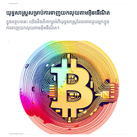
យុទ្ធសាស្ត្រសម្រាប់ការទាញយកលុយតាមអ៊ិនធើណិត
ក្នុងអត្ថបទនេះ យើងនឹងពិភាក្សាអំពីយុទ្ធសាស្ត្រដែលអាចជួយអ្នកក្នុង
ការទាញយកលុយតាមអ៊ិនធឺណិត។