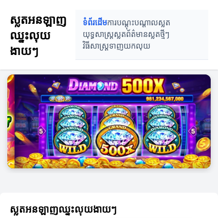
ស្លតអនឡាញ
ទំព័រដើម
ការបណ្តុះបណ្តាលស្លត
ឈ្នះលុយ
យុទ្ធសាស្ត្រស្លត
ព័ត៌មានស្លតថ្មីៗ
វិធីសាស្ត្រទាញយកលុយ
ងាយៗ
ស្លតអនឡាញឈ្នះលុយងាយៗ