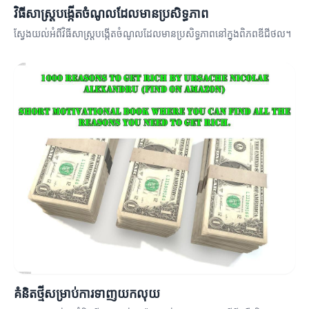
វិធីសាស្ត្របង្កើតចំណូលដែលមានប្រសិទ្ធភាព
ស្វែងយល់អំពីវិធីសាស្ត្របង្កើតចំណូលដែលមានប្រសិទ្ធភាពនៅក្នុងពិភពឌីជីថល។
គំនិតថ្មីសម្រាប់ការទាញយកលុយ