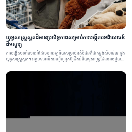
យុទ្ធសាស្ត្រស្លតដ៏មានប្រសិទ្ធភាពសម្រាប់ការបង្កើតបទពិសោធន៍
ដ៏អស្ចារ្យ
ការបង្កើតបទពិសោធន៍ដែលមានអត្ថន័យសម្រាប់អតិថិជនគឺជាគន្លងសំខាន់នៅក្នុង
យុទ្ធសាស្ត្រស្លត។ អត្ថបទនេះនឹងអញ្ជើញអ្នកឱ្យដឹងអំពីយុទ្ធសាស្ត្រដែលអាចជួយ
បង្កើតបទពិសោធន៍ដ៏អស្ចារ្យ។