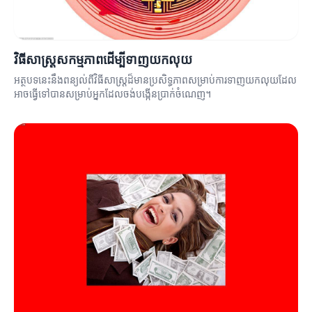
វិធីសាស្ត្រសកម្មភាពដើម្បីទាញយកលុយ
អត្ថបទនេះនឹងពន្យល់ពីវិធីសាស្ត្រដ៏មានប្រសិទ្ធភាពសម្រាប់ការទាញយកលុយដែល
អាចធ្វើទៅបានសម្រាប់អ្នកដែលចង់បង្កើនប្រាក់ចំណេញ។