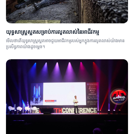
យុទ្ធសាស្ត្រស្លតសម្រាប់ការលូតលាស់នៃអាជីវកម្ម
មើលថាតើយុទ្ធសាស្ត្រស្លតអាចជួយអាជីវកម្មរបស់អ្នកក្នុងការលូតលាស់យ៉ាងមាន
ប្រសិទ្ធភាពយ៉ាងដូចម្តេច។