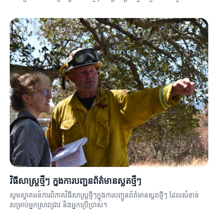
ព័ត៌មាន។
វិធីសាស្ត្រថ្មីៗ ក្នុងការបញ្ជូនព័ត៌មានស្លតថ្មីៗ
សូមស្វាគមន៍ការពិភាគវិធីសាស្ត្រថ្មីៗក្នុងការបញ្ជូនព័ត៌មានស្លតថ្មីៗ ដែលសំខាន់
សម្រាប់អ្នកស្រាវជ្រាវ និងអ្នកប្រើប្រាស់។