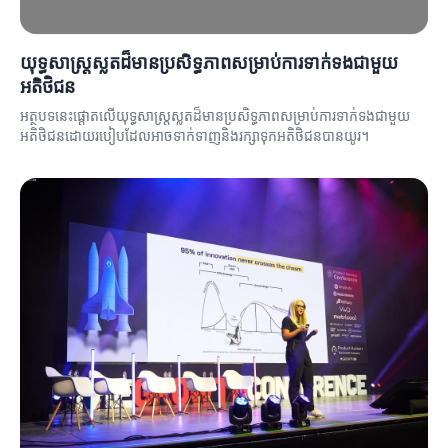
យុទ្ធសាស្ត្រស្លតដ៏មានប្រសិទ្ធភាពសម្រាប់ការទាក់ទងជាមួយ
អតិថិជន
អត្ថបទនេះផ្តោតលើយុទ្ធសាស្ត្រស្លតដ៏មានប្រសិទ្ធភាពសម្រាប់ការទាក់ទងជាមួយ
អតិថិជនដោយរបៀបដែលអាចទាក់ទាញនិងរក្សាទុកអតិថិជនបានយូរ។