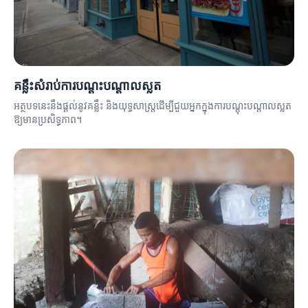
គន្លឹះសំរាប់ការបណ្តុះបណ្តាលស្លត
អត្ថបទនេះនឹងផ្ដល់នូវគន្លឹះ និងយុទ្ធសាស្ត្រដើម្បីជួយអ្នកក្នុងការបណ្តុះបណ្តាលស្លត
ឱ្យមានប្រសិទ្ធភាព។