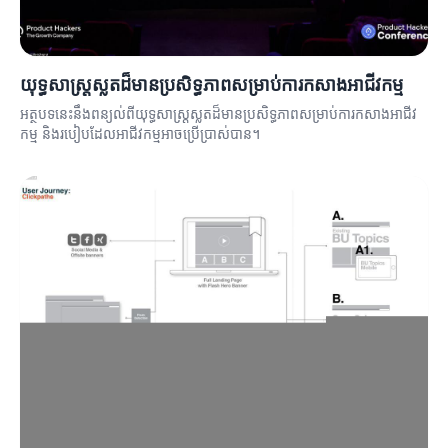
យុទ្ធសាស្ត្រស្លតដ៏មានប្រសិទ្ធភាពសម្រាប់ការកសាងអាជីវកម្ម
អត្ថបទនេះនឹងពន្យល់ពីយុទ្ធសាស្ត្រស្លតដ៏មានប្រសិទ្ធភាពសម្រាប់ការកសាងអាជីវ
កម្ម និងរបៀបដែលអាជីវកម្មអាចប្រើប្រាស់បាន។