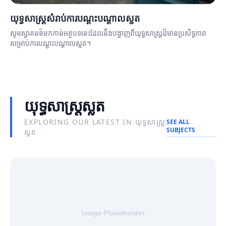
យុទ្ធសាស្ត្រសំរាប់ការបណ្តុះបណ្តាលស្លត
សូមស្វាគមន៍មកកាន់អត្ថបទនេះដែលនឹងបង្ហាញពីយុទ្ធសាស្ត្រដ៏មានប្រសិទ្ធភាព
សម្រាប់ការបណ្តុះបណ្តាលស្លត។
យុទ្ធសាស្ត្រស្លត
EXPLORING OUR LATEST IN យុទ្ធសាស្ត្រ
SEE ALL
SUBJECTS
ស្លត