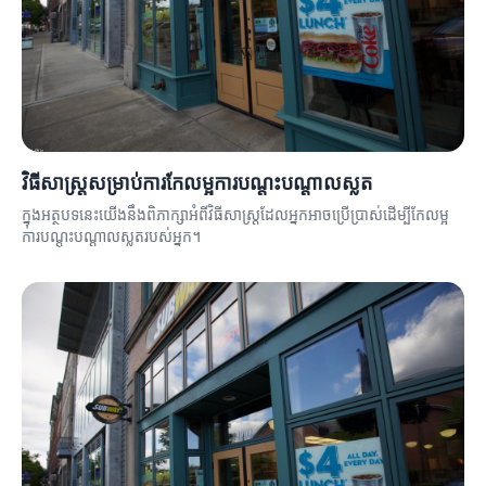
វិធីសាស្ត្រសម្រាប់ការកែលម្អការបណ្តុះបណ្តាលស្លត
ក្នុងអត្ថបទនេះយើងនឹងពិភាក្សាអំពីវិធីសាស្ត្រដែលអ្នកអាចប្រើប្រាស់ដើម្បីកែលម្អ
ការបណ្តុះបណ្តាលស្លតរបស់អ្នក។