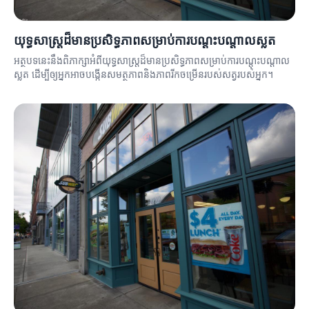
យុទ្ធសាស្ត្រដ៏មានប្រសិទ្ធភាពសម្រាប់ការបណ្តុះបណ្តាលស្លត
អត្ថបទនេះនឹងពិភាក្សាអំពីយុទ្ធសាស្ត្រដ៏មានប្រសិទ្ធភាពសម្រាប់ការបណ្តុះបណ្តាល
ស្លត ដើម្បីឲ្យអ្នកអាចបង្កើនសមត្ថភាពនិងភាពរីកចម្រើនរបស់សត្វរបស់អ្នក។