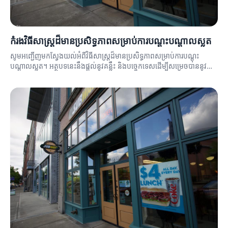
កំរងវិធីសាស្ត្រដ៏មានប្រសិទ្ធភាពសម្រាប់ការបណ្តុះបណ្តាលស្លត
សូមអញ្ជើញមកស្វែងយល់អំពីវិធីសាស្ត្រដ៏មានប្រសិទ្ធភាពសម្រាប់ការបណ្តុះ
បណ្តាលស្លត។ អត្ថបទនេះនឹងផ្តល់នូវគន្លឹះ និងបច្ចេកទេសដើម្បីសម្រេចបាននូវ
លទ្ធផលល្អប្រសើរ។