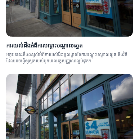
ការយល់ដឹងអំពីការបណ្តុះបណ្តាលស្លត
អត្ថបទនេះនឹងពន្យល់អំពីការយល់ដឹងមូលដ្ឋាននៃការបណ្តុះបណ្តាលស្លត និងវិធី
ដែលអាចធ្វើឲ្យស្លតរបស់អ្នកមានអត្តសញ្ញាណល្អបំផុត។