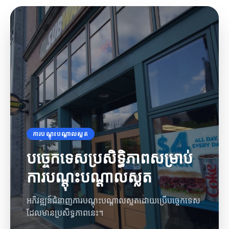
ការបណ្តុះបណ្តាលស្លត
បច្ចេកទេសប្រសិទ្ធិភាពសម្រាប់
ការបណ្តុះបណ្តាលស្លត
អភិវឌ្ឍន៍ជំនាញការបណ្តុះបណ្តាលស្លតដោយប្រើបច្ចេកទេស
ដែលមានប្រសិទ្ធភាពនេះ។
យុទ្ធសាស្ត្រស្លត