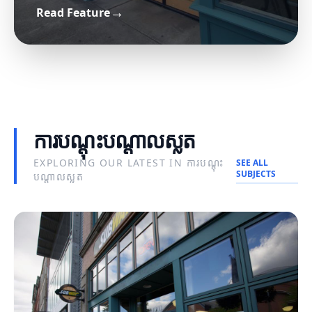
→
Read Feature
យុទ្ធសាស្ត្រស្លតដ៏មានប្រសិទ្ធភាពសម្រាប់ការ
ព័ត៌មានស្លតថ្មីៗ
ផ្សព្វផ្សាយតាមអ៊ីនធឺណិត
ឥទ្ធិពលនៃព័ត៌មានឌីជីថលលើសង្គម
ការបណ្តុះបណ្តាលស្លត
EXPLORING OUR LATEST IN ការបណ្តុះ
SEE ALL
SUBJECTS
បណ្តាលស្លត