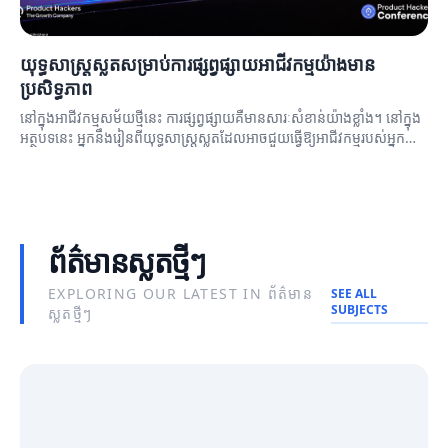
យុទ្ធសាស្ត្រស្លតសម្រាប់ការផ្សព្វផ្សាយអាជីវកម្មយ៉ាងមាន
ប្រសិទ្ធភាព
នៅក្នុងអាជីវកម្មសម័យថ្មីនេះ ការផ្សព្វផ្សាយគឺមានសារៈសំខាន់យ៉ាងខ្លាំង។ នៅក្នុង
អត្ថបទនេះ អ្នកនឹងរៀនពីយុទ្ធសាស្ត្រស្លតដែលអាចជួយធ្វើឱ្យអាជីវកម្មរបស់អ្នកមាន
ប្រសិទ្ធភាពក្នុងការផ្សព្វផ្សាយ។
ព័ត៌មានស្លតថ្មីៗ
EXPLORING OUR LATEST IN ព័ត៌មាន
SEE ALL
SUBJECTS
ស្លតថ្មីៗ