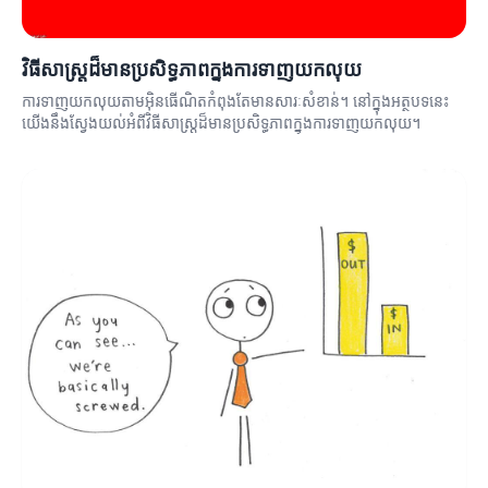
វិធីសាស្ត្រដ៏មានប្រសិទ្ធភាពក្នុងការទាញយកលុយ
ការទាញយកលុយតាមអ៊ិនធើណិតកំពុងតែមានសារៈសំខាន់។ នៅក្នុងអត្ថបទនេះ
យើងនឹងស្វែងយល់អំពីវិធីសាស្ត្រដ៏មានប្រសិទ្ធភាពក្នុងការទាញយកលុយ។