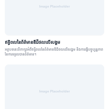
ឥទ្ធិពលនៃព័ត៌មានឌីជីថលលើសង្គម
អត្ថបទនេះពិភាក្សាអំពីឥទ្ធិពលនៃព័ត៌មានឌីជីថលលើសង្គម និងការធ្វើបច្ចុប្បន្នភាព
នៃការទទួលបានព័ត៌មាន។