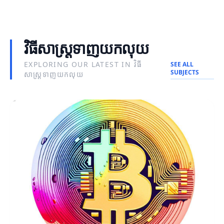
វិធីសាស្ត្រទាញយកលុយ
EXPLORING OUR LATEST IN វិធី
SEE ALL
SUBJECTS
សាស្ត្រទាញយកលុយ