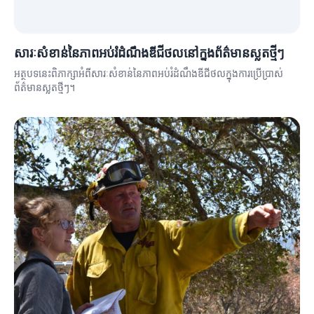
សារៈសំខាន់នៃភាពអប់រំដំណឹងឌីជីថលនៅក្នុងព័ត៌មានស្លតថ្មីៗ
អត្ថបទនេះពិភាក្សាអំពីសារៈសំខាន់នៃភាពអប់រំដំណឹងឌីជីថលក្នុងការប្រើប្រាស់
ព័ត៌មានស្លតថ្មីៗ។