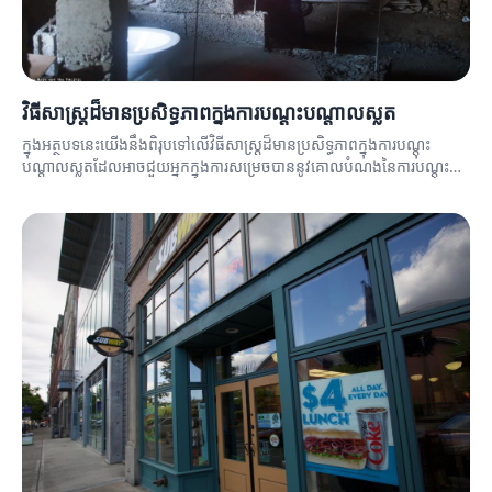
វិធីសាស្ត្រដ៏មានប្រសិទ្ធភាពក្នុងការបណ្តុះបណ្តាលស្លត
ក្នុងអត្ថបទនេះយើងនឹងពិរុបទៅលើវិធីសាស្ត្រដ៏មានប្រសិទ្ធភាពក្នុងការបណ្តុះ
បណ្តាលស្លតដែលអាចជួយអ្នកក្នុងការសម្រេចបាននូវគោលបំណងនៃការបណ្តុះ
បណ្តាល។