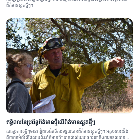
ព័ត៌មានស្លតថ្មីៗ។
ឥទ្ធិពលនៃប្រព័ន្ធព័ត៌មានថ្មីលើព័ត៌មានស្លតថ្មីៗ
សារប្រកាសថ្មីៗមានឥទ្ធិពលធំលើការទទួលបានព័ត៌មានស្លតថ្មីៗ។ អត្ថបទនេះនឹង
ពិភាក្សាអំពីវិធីដែលប្រព័ន្ធព័ត៌មានថ្មីៗបានផ្លាស់ប្តូរបច្ចេកវិទ្យានិងការទទួលបាន