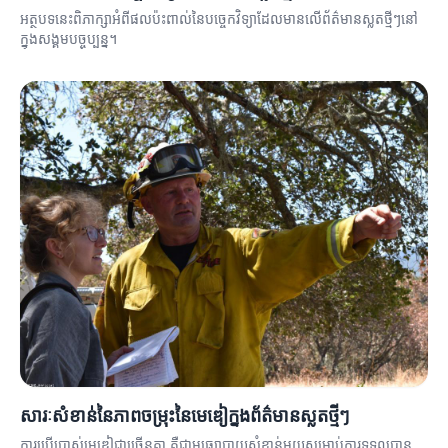
អត្ថបទនេះពិភាក្សាអំពីផលប៉ះពាល់នៃបច្ចេកវិទ្យាដែលមានលើព័ត៌មានស្លតថ្មីៗនៅ
ក្នុងសង្គមបច្ចុប្បន្ន។
សារៈសំខាន់នៃភាពចម្រុះនៃមេឌៀក្នុងព័ត៌មានស្លតថ្មីៗ
ការប្រើប្រាស់មេឌៀជាច្រើនគ្នា គឺជាមធ្យោបាយសំខាន់មួយសម្រាប់ការទទួលបាន