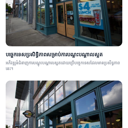
បច្ចេកទេសប្រសិទ្ធិភាពសម្រាប់ការបណ្តុះបណ្តាលស្លត
អភិវឌ្ឍន៍ជំនាញការបណ្តុះបណ្តាលស្លតដោយប្រើបច្ចេកទេសដែលមានប្រសិទ្ធភាព
នេះ។