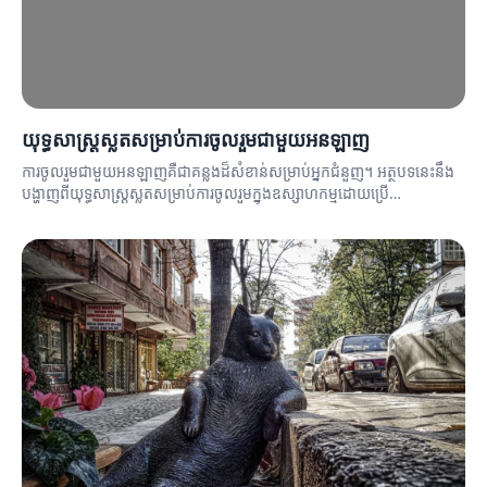
យុទ្ធសាស្ត្រស្លតសម្រាប់ការចូលរួមជាមួយអនឡាញ
ការចូលរួមជាមួយអនឡាញគឺជាគន្លងដ៏សំខាន់សម្រាប់អ្នកជំនួញ។ អត្ថបទនេះនឹង
បង្ហាញពីយុទ្ធសាស្ត្រស្លតសម្រាប់ការចូលរួមក្នុងឧស្សាហកម្មដោយប្រើ
ប្រព័ន្ធអនឡាញ។