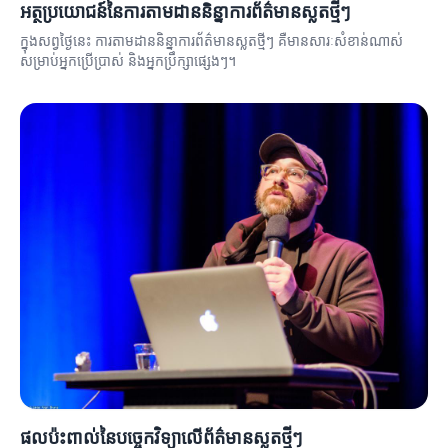
អត្ថប្រយោជន៍នៃការតាមដាននិន្នាការព័ត៌មានស្លតថ្មីៗ
ក្នុងសព្វថ្ងៃនេះ ការតាមដាននិន្នាការព័ត៌មានស្លតថ្មីៗ គឺមានសារៈសំខាន់ណាស់
សម្រាប់អ្នកប្រើប្រាស់ និងអ្នកប្រឹក្សាផ្សេងៗ។
ផលប៉ះពាល់នៃបច្ចេកវិទ្យាលើព័ត៌មានស្លតថ្មីៗ