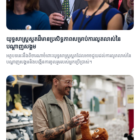
យុទ្ធសាស្ត្រស្លតដ៏មានប្រសិទ្ធភាពសម្រាប់ការលូតលាស់នៃ
បណ្តាញសង្គម
អត្ថបទនេះនឹងពិចារណាចំពោះយុទ្ធសាស្ត្រស្លតដែលអាចជួយដល់ការលូតលាស់នៃ
បណ្តាញសង្គមនិងបង្កើនការចូលរួមរបស់អ្នកប្រើប្រាស់។