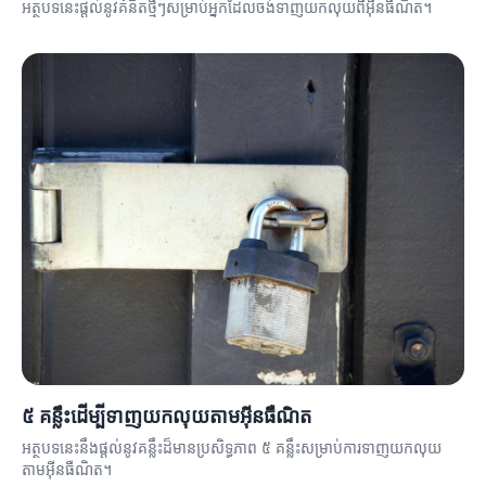
អត្ថបទនេះផ្តល់នូវគំនិតថ្មីៗសម្រាប់អ្នកដែលចង់ទាញយកលុយពីអ៊ីនធឺណិត។
៥ គន្លឹះដើម្បីទាញយកលុយតាមអ៊ីនធឺណិត
អត្ថបទនេះនឹងផ្តល់នូវគន្លឹះដ៏មានប្រសិទ្ធភាព ៥ គន្លឹះសម្រាប់ការទាញយកលុយ
តាមអ៊ីនធឺណិត។