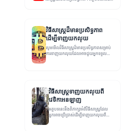
ផ្តល់នូវវិធីសាស្ត្រដែលអ្នកអាចអនុវត្តបាន។
វិធីសាស្ត្រដ៏មានប្រសិទ្ធភាព
ដើម្បីទាញយកលុយ
សូមមើលវិធីសាស្ត្រដ៏មានប្រសិទ្ធភាពសម្រាប់
ការទាញយកលុយដែលអាចជួយអ្នកទទួល
បានចំណូលនិងជីវិតល្អប្រសើរឡើង។
វិធីសាស្ត្រទាញយកលុយពី
វេទិកាអនឡាញ
អត្ថបទនេះនឹងពិភាក្សាអំពីវិធីសាស្ត្រដែល
អ្នកអាចប្រើប្រាស់ដើម្បីទាញយកលុយពី
វេទិកាអនឡាញ។