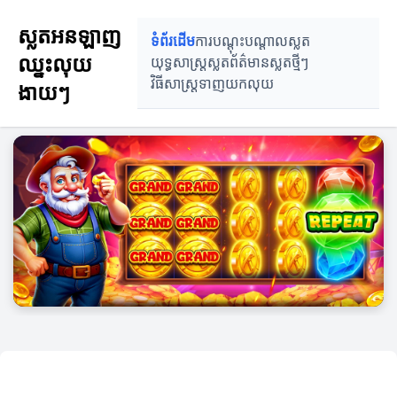
ស្លតអនឡាញ
ទំព័រដើម
ការបណ្តុះបណ្តាលស្លត
ឈ្នះលុយ
យុទ្ធសាស្ត្រស្លត
ព័ត៌មានស្លតថ្មីៗ
វិធីសាស្ត្រទាញយកលុយ
ងាយៗ