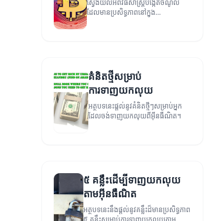
ស្វែងយល់អំពីវិធីសាស្ត្របង្កើតចំណូល
ដែលមានប្រសិទ្ធភាពនៅក្នុង
ពិភពឌីជីថល។
គំនិតថ្មីសម្រាប់
ការទាញយកលុយ
អត្ថបទនេះផ្តល់នូវគំនិតថ្មីៗសម្រាប់អ្នក
ដែលចង់ទាញយកលុយពីអ៊ីនធឺណិត។
៥ គន្លឹះដើម្បីទាញយកលុយ
តាមអ៊ីនធឺណិត
អត្ថបទនេះនឹងផ្តល់នូវគន្លឹះដ៏មានប្រសិទ្ធភាព
៥ គន្លឹះសម្រាប់ការទាញយកលុយតាម