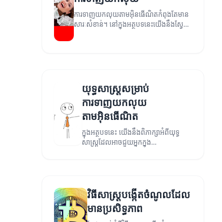
ការទាញយកលុយតាមអ៊ិនធើណិតកំពុងតែមាន
សារៈសំខាន់។ នៅក្នុងអត្ថបទនេះយើងនឹងស្វែង
យល់អំពីវិធីសាស្ត្រដ៏មានប្រសិទ្ធភាពក្នុង
ការទាញយកលុយ។
យុទ្ធសាស្ត្រសម្រាប់
ការទាញយកលុយ
តាមអ៊ិនធើណិត
ក្នុងអត្ថបទនេះ យើងនឹងពិភាក្សាអំពីយុទ្ធ
សាស្ត្រដែលអាចជួយអ្នកក្នុង
ការទាញយកលុយតាមអ៊ិនធឺណិត។
វិធីសាស្ត្របង្កើតចំណូលដែល
មានប្រសិទ្ធភាព