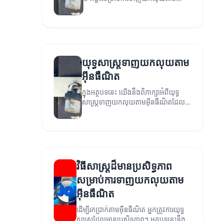
អ៊ីនធឺណិត។
យុទ្ធសាស្ត្រទាញយកលុយតាម
អ៊ីនធឺណិត
ក្នុងអត្ថបទនេះ យើងនឹងពិភាក្សាអំពីយុទ្ធ
សាស្ត្រទាញយកលុយតាមអ៊ីនធឺណិតដែល
មានប្រសិទ្ធភាព។
វិធីសាស្ត្រដ៏មានប្រសិទ្ធភាព
សម្រាប់ការទាញយកលុយតាម
អ៊ីនធឺណិត
ដើម្បីរកប្រាក់តាមអ៊ីនធឺណិត អ្នកត្រូវការយុទ្ធ
សាស្ត្រដែលមានប្រសិទ្ធភាព។ អត្ថបទនេះនឹង