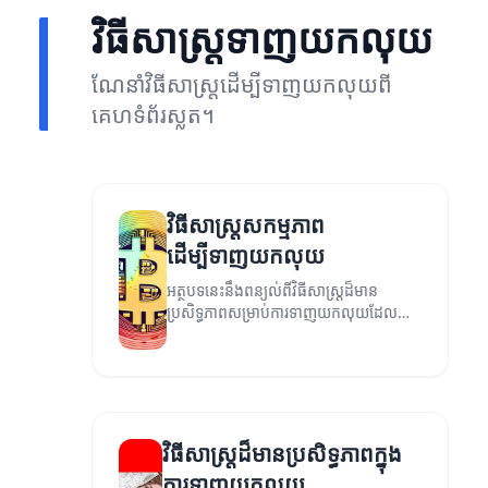
វិធីសាស្ត្រទាញយកលុយ
ណែនាំវិធីសាស្ត្រដើម្បីទាញយកលុយពី
គេហទំព័រស្លត។
វិធីសាស្ត្រសកម្មភាព
ដើម្បីទាញយកលុយ
អត្ថបទនេះនឹងពន្យល់ពីវិធីសាស្ត្រដ៏មាន
ប្រសិទ្ធភាពសម្រាប់ការទាញយកលុយដែលអាច
ធ្វើទៅបានសម្រាប់អ្នកដែលចង់បង្កើនប្រាក់
ចំណេញ។
វិធីសាស្ត្រដ៏មានប្រសិទ្ធភាពក្នុង
ការទាញយកលុយ