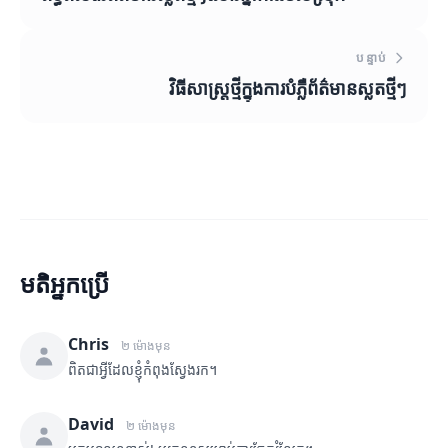
បន្ទាប់
វិធីសាស្ត្រថ្មីក្នុងការបំភ្លឺព័ត៌មានស្លតថ្មីៗ
មតិអ្នកប្រើ
Chris
២ ម៉ោងមុន
ពិតជាអ្វីដែលខ្ញុំកំពុងស្វែងរក។
David
២ ម៉ោងមុន