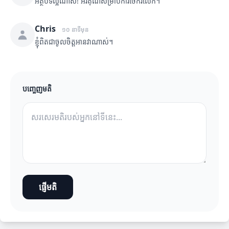
អត្ថបទល្អណាស់! អរគុណសម្រាប់ការចែករំលែក។
Chris
១០ នាទីមុន
ខ្ញុំពិតជាចូលចិត្តអានវាណាស់។
បញ្ចេញមតិ
ផ្ញើមតិ