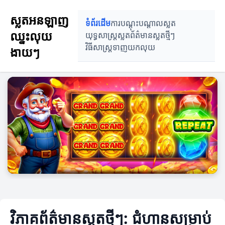
ស្លតអនឡាញ
ទំព័រដើម
ការបណ្តុះបណ្តាលស្លត
ឈ្នះលុយ
យុទ្ធសាស្ត្រស្លត
ព័ត៌មានស្លតថ្មីៗ
វិធីសាស្ត្រទាញយកលុយ
ងាយៗ
វិភាគព័ត៌មានស្លតថ្មីៗ: ជំហានសម្រាប់