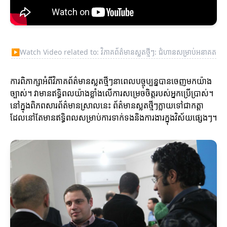
▶
Watch Video related to: វិភាគព័ត៌មានស្លតថ្មីៗ: ជំហានសម្រាប់អនាគត
ការពិភាក្សាអំពីវិភាគព័ត៌មានស្លតថ្មីៗនាពេលបច្ចុប្បន្នបានចេញមកយ៉ាង
ច្បាស់។ វាមានឥទ្ធិពលយ៉ាងខ្លាំងលើការសម្រេចចិត្តរបស់អ្នកប្រើប្រាស់។
នៅក្នុងពិភពសារព័ត៌មានស្រាលនេះ ព័ត៌មានស្លតថ្មីៗក្លាយទៅជាកត្តា
ដែលនៅតែមានឥទ្ធិពលសម្រាប់ការទាក់ទងនិងការងារក្នុងវិស័យផ្សេងៗ។