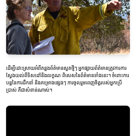
ដើម្បីដោះស្រាយអំពីគន្លងព័ត៌មានស្លតថ្មីៗ អ្នកផ្សាយព័ត៌មានត្រូវការការ
ស្វែងយល់ពីទិសដៅនិងលក្ខណៈពិសេសនៃព័ត៌មានទាំងនេះ។ ចំពោះការ
បន្តនៃការដឹកនាំ និងគម្រោងផ្សេងៗ ការចូលរួមពេញចិត្តរបស់អ្នកប្រើ
ប្រាស់ គឺជាសំខាន់ណាស់។