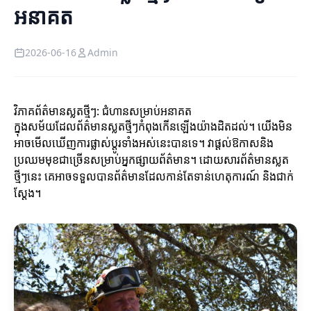
អនាគត
2026-06-16
Admin
វិភាគព័ត៌មានស្លតថ្មីៗ: ជំហានសម្រាប់អនាគត
ក្នុងសម័យដែលព័ត៌មានស្លតថ្មីៗកំពុងកើនឡើងយ៉ាងដិតដល់។ យើងមិន
អាចមើលឃើញការផ្លាស់ប្ដូរទាំងអស់នេះបានទេ។ វាផ្តល់ឱកាសនិង
ប្រឈមមុខជាច្រើនសម្រាប់អ្នកផ្សាយព័ត៌មាន។ ដោយសារព័ត៌មានស្លត
ថ្មីៗនេះ គេអាចទទួលបានព័ត៌មានដែលកាន់តែទាន់ហេតុការណ៍ និងជាក់
ស្តែង។