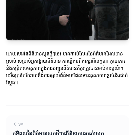
ដោយសារតែព័ត៌មានស្លតថ្មីៗនេះ មានការបំលែងនៃព័ត៌មានដែលមាន
ស្រាប់ សម្រាប់អ្នកផ្សាយព័ត៌មាន ការធ្វើការពិភាក្សាពីលក្ខណៈគុណភាព
និងកម្រិតសមត្ថភាពក្នុងការបញ្ជូនព័ត៌មានគឺគួរត្រូវបានចាប់អារម្មណ៍។
យើងត្រូវតែរីករាយនឹងការផ្សាយព័ត៌មានដែលមានគុណភាពខ្ពស់និងជាក់
ស្តែង។
មុន
ឥទ្ធិពលនៃព័ត៌មានស្លតថ្មីៗលើនិន្នាការរបស់ស្រុក