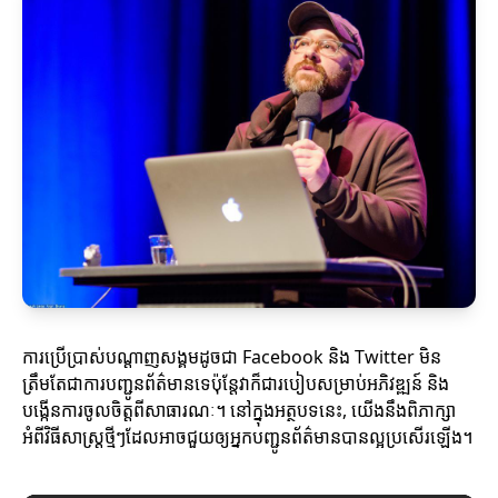
ការប្រើប្រាស់បណ្តាញសង្គមដូចជា Facebook និង Twitter មិន
ត្រឹមតែជាការបញ្ជូនព័ត៌មានទេប៉ុន្តែវាក៏ជារបៀបសម្រាប់អភិវឌ្ឍន៍ និង
បង្កើនការចូលចិត្តពីសាធារណៈ។ នៅក្នុងអត្ថបទនេះ, យើងនឹងពិភាក្សា
អំពីវិធីសាស្ត្រថ្មីៗដែលអាចជួយឲ្យអ្នកបញ្ជូនព័ត៌មានបានល្អប្រសើរឡើង។