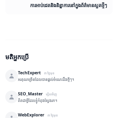
ការអាប់ដេតនិងនិន្នាការនៅក្នុងព័ត៌មានស្លតថ្មីៗ
មតិអ្នកប្រើ
TechExpert
៣ ថ្ងៃមុន
អរគុណច្រើនដែលបានផ្តល់ចំណេះដឹងថ្មីៗ។
SEO_Master
ម្សិលមិញ
ពិតជាអ្វីដែលខ្ញុំកំពុងស្វែងរក។
WebExplorer
៣ ថ្ងៃមុន