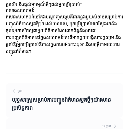
ប្រសើរ និងផ្តល់អារម្មណ៍ថ្មីៗដល់អ្នកប្រើប្រាស់។
កសាងសហគមន៍
កសាងសហគមន៍នៅក្នុងបណ្តាញសង្គមគឺជាគន្លងមួយសំខាន់សម្រាប់ការ
បញ្ជូនព័ត៌មានស្លតថ្មីៗ។ ដល់ពេលនេះ, អ្នកប្រើប្រាស់អាចស្វែងរកនិង
ចូលរួមកាន់តែល្អជាមួយព័ត៌មានដែលពាក់ព័ន្ធនឹងពួកគេ។
ការបញ្ជូនព័ត៌មាននៅក្នុងសហគមន៍នេះគឺអាចជួយបង្កើនការចូលរួម និង
ផ្តល់ឱ្យអ្នកប្រើប្រាស់ឱកាសក្នុងការបPartager និងបម្រើតាមរយៈការ
បញ្ជូនព័ត៌មាន។
មុន
យុទ្ធសាស្ត្រ​សម្រាប់​ការ​បញ្ជូនព័ត៌មានស្លតថ្មីៗ​យ៉ាងមាន
ប្រសិទ្ធភាព
បន្ទាប់