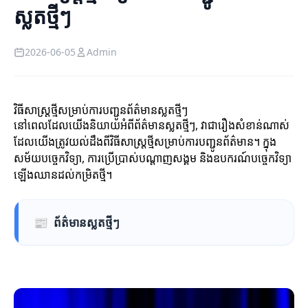
ស្លតថ្មីៗ
2026-06-05
Admin
វិធីសាស្ត្រថ្មីសម្រាប់ការបញ្ជូនព័ត៌មានស្លតថ្មីៗ
នៅពេលដែលយើងនិយាយអំពីព័ត៌មានស្លតថ្មីៗ, វាជារឿងសំខាន់ណាស់
ដែលយើងត្រូវយល់ដឹងពីវិធីសាស្ត្រថ្មីសម្រាប់ការបញ្ជូនព័ត៌មាន។ ក្នុង
សម័យបច្ចេកវិទ្យា, ការប្រើប្រាស់បណ្តាញសង្គម និងឧបករណ៍បច្ចេកវិទ្យា
ឡើងឈានដល់កម្រិតថ្មី។
📰
ព័ត៌មានស្លតថ្មីៗ