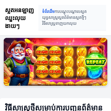
ស្លតអនឡាញ
ទំព័រដើម
ការបណ្តុះបណ្តាលស្លត
ឈ្នះលុយ
យុទ្ធសាស្ត្រស្លត
ព័ត៌មានស្លតថ្មីៗ
វិធីសាស្ត្រទាញយកលុយ
ងាយៗ
វិធីសាស្ត្រថ្មីសម្រាប់ការបញ្ជូនព័ត៌មាន