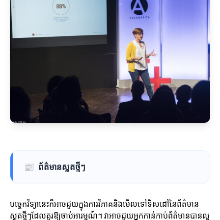
📰
ព័ត៌មានស្លតថ្មីៗ
បច្ចេកវិទ្យានេះក៏អាចជួយក្នុងការវិភាគនិងមើលទៅទិសដៅនៃព័ត៌មាន
ស្លតថ្មីៗដែលគួរឱ្យចាប់អារម្មណ៍។ វាអាចជួយអ្នកកាន់កាប់ព័ត៌មានបានល្អ