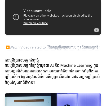
▶
Watch Video related to: វិធីសាស្ត្រថ្មីសម្រាប់ការបញ្ជូនព័ត៌មានស្លតថ្មីៗ
ការប្រើប្រាស់បច្ចេកវិទ្យាថ្មី
ការប្រើប្រាស់បច្ចេកវិទ្យាថ្មីៗដូចជា AI និង Machine Learning ក្នុង
ការបញ្ជូនព័ត៌មានអាចជួយក្នុងការបញ្ចេញព័ត៌មានដែលពាក់ព័ន្ធនឹងអ្នក
ប្រើប្រាស់។ វាផ្តល់នូវបទពិសោធន៍ល្អប្រសើរនៅពេលដែលអ្នកប្រើប្រាស់
កំពុងស្វែងរកព័ត៌មាន។