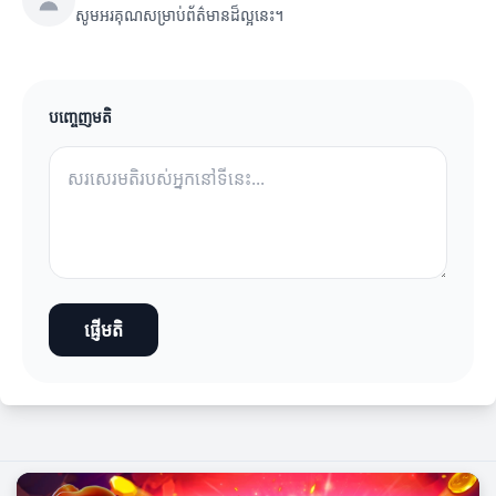
សូមអរគុណសម្រាប់ព័ត៌មានដ៏ល្អនេះ។
បញ្ចេញមតិ
ផ្ញើមតិ