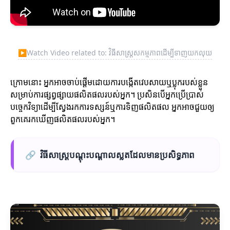
▶
Watch Video related to: វិធីសាស្ត្រសកម្មភាពដើម្បីទាញយកលុយ
ក្រោមនោះ អ្នកអាចចាប់ផ្តើមដោយការបង្កើតវេបសាយឬប្លុករបស់ខ្លួន
សម្រាប់ការផ្សព្វផ្សាយផលិតផលរបស់អ្នក។ ប្រសិនបើអ្នកប្រើប្រាស់
បច្ចេកវិទ្យាដើម្បីស្វែងរកការទស្សន៍ឬការទិញផលិតផល អ្នកអាចជួយឲ្យ
ពួកគេរកឃើញផលិតផលរបស់អ្នក។
🔗
វិធីសាស្ត្របណ្តុះបណ្តាលស្លតដែលមានប្រសិទ្ធភាព