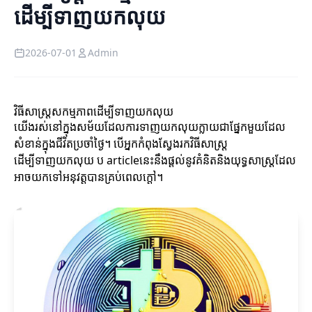
ដើម្បីទាញយកលុយ
2026-07-01
Admin
វិធីសាស្ត្រសកម្មភាពដើម្បីទាញយកលុយ
យើងរស់នៅក្នុងសម័យដែលការទាញយកលុយក្លាយជាផ្នែកមួយដែល
សំខាន់ក្នុងជីវិតប្រចាំថ្ងៃ។ បើអ្នកកំពុងស្វែងរកវិធីសាស្ត្រ
ដើម្បីទាញយកលុយ ប articleនេះនឹងផ្តល់នូវគំនិតនិងយុទ្ធសាស្ត្រដែល
អាចយកទៅអនុវត្តបានគ្រប់ពេលក្តៅ។