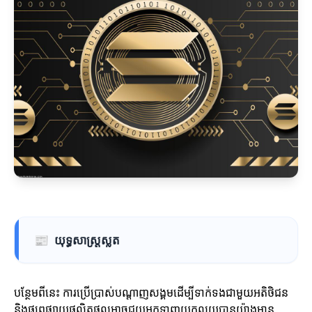
📰
យុទ្ធសាស្ត្រស្លត
បន្ថែមពីនេះ ការប្រើប្រាស់បណ្តាញសង្គមដើម្បីទាក់ទងជាមួយអតិថិជន
និងផ្សព្វផ្សាយផលិតផលអាចជួយអ្នកទាញយកលុយបានយ៉ាងមាន