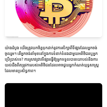
យ៉ាងដំបូង យើងត្រូវយកចិត្តទុកដាក់នូវការសិក្សាពីទីផ្សារដែលអ្នកចង់
ចូលរួម។ តើអ្នកចង់នាំមុខនៅក្នុងការទំនាក់ទំនងជាមួយអតិថិជនឬអ្នក
ប្រើប្រាស់ទេ? ការស្រាវជ្រាវទីផ្សារធ្វើឱ្យអ្នកទទួលបានយោបល់និងការ
យល់ដឹងពីតម្រូវការរបស់អតិថិជនដែលអាចជួយអ្នកកំណត់យុទ្ធសាស្ត្រ
ដែលមានប្រសិទ្ធភាព។