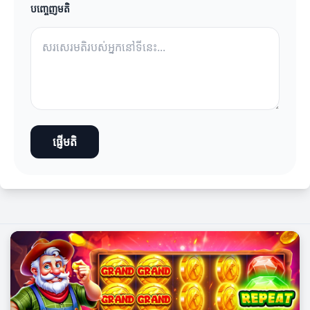
បញ្ចេញមតិ
ផ្ញើមតិ