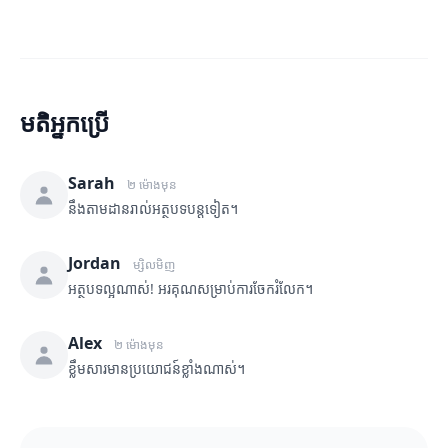
មតិអ្នកប្រើ
Sarah
២ ម៉ោងមុន
នឹងតាមដានរាល់អត្ថបទបន្តទៀត។
Jordan
ម្សិលមិញ
អត្ថបទល្អណាស់! អរគុណសម្រាប់ការចែករំលែក។
Alex
២ ម៉ោងមុន
ខ្លឹមសារមានប្រយោជន៍ខ្លាំងណាស់។