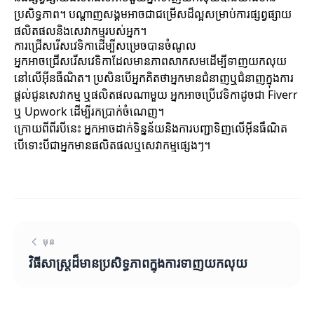
ប្រសិទ្ធភាព។ បណ្តាញសង្គមអាចជាជម្រើសដ៏ល្អសម្រាប់ការផ្សព្វផ្សាយ
ផលិតផលនិងសេវាកម្មរបស់អ្នក។
ការជ្រើសរើសវេទិកាដើម្បីសម្រេចបានចំណូល
អ្នកអាចជ្រើសរើសវេទិកាដែលមានភាពសាកសមដើម្បីទាញយកលុយ
នៅលើអ៊ីនធឺណិត។ ប្រសិនបើអ្នកគិតថាអ្នកមានជំនាញឬជំនាញក្នុងការ
ផ្តល់ជូនសេវាកម្ម ឬផលិតផលណាមួយ អ្នកអាចប្រើវេទិកា​ដូចជា Fiverr
ឬ Upwork ដើម្បីរកប្រាក់ចំណេញ។
ក្រោយពីពីរបីនេះ អ្នកអាចដាក់ទិន្នន័យនិងការបញ្ជាទិញលើអ៊ីនធឺណិត
បើទោះបីជាអ្នកមានផលិតផលឬសេវាកម្មផ្សេងៗ។
មុន
វិធីសាស្ត្រដ៏មានប្រសិទ្ធភាពក្នុងការទាញយកលុយ