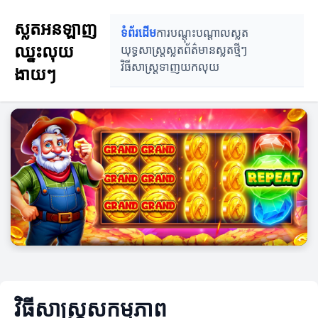
ស្លតអនឡាញ
ទំព័រដើម
ការបណ្តុះបណ្តាលស្លត
ឈ្នះលុយ
យុទ្ធសាស្ត្រស្លត
ព័ត៌មានស្លតថ្មីៗ
វិធីសាស្ត្រទាញយកលុយ
ងាយៗ
វិធីសាស្ត្រសកម្មភាព