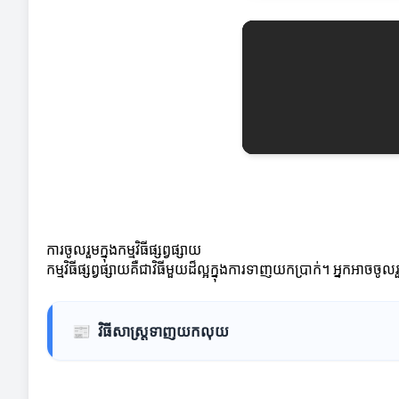
ការចូលរួមក្នុងកម្មវិធីផ្សព្វផ្សាយ
កម្មវិធីផ្សព្វផ្សាយគឺជាវិធីមួយដ៏ល្អក្នុងការទាញយកប្រាក់។ អ្នក
📰
វិធីសាស្ត្រទាញយកលុយ