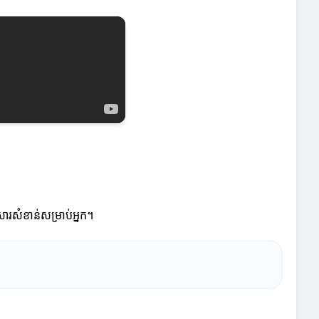
សារសំខាន់សម្រាប់អ្នក។