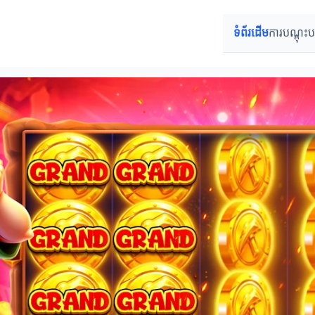
ទំព័រដើម
ការបណ្តុះ