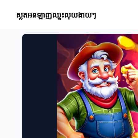
ស្លតអនឡាញឈ្នះលុយងាយៗ