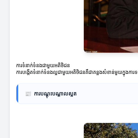
ការទំនាក់ទំនងជាមួយអតិថិជន
ការបង្កើតទំនាក់ទំនងល្អជាមួយអតិថិជនគឺជាគន្លងសំខាន់មួយក្នុងការទ
📰
ការបណ្តុះបណ្តាលស្លត