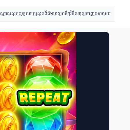
បណ្តាលស្លត
យុទ្ធសាស្ត្រស្លត
ព័ត៌មានស្លតថ្មីៗ
វិធីសាស្ត្រទាញយកលុយ