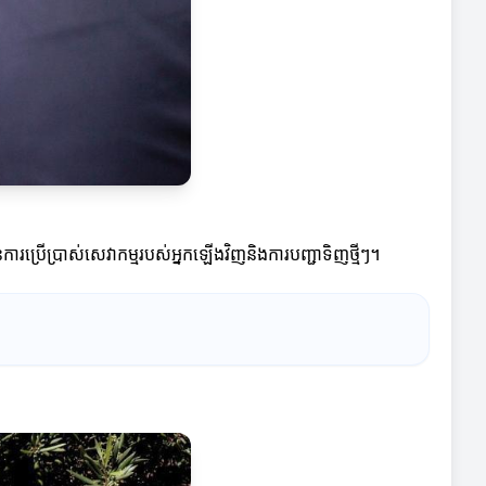
ារប្រើប្រាស់សេវាកម្មរបស់អ្នកឡើងវិញនិងការបញ្ជាទិញថ្មីៗ។