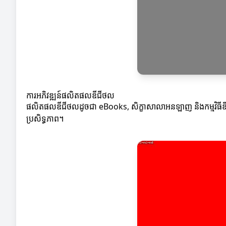
ការអភិវឌ្ឍន៍ផលិតផលឌីជីថល
ផលិតផលឌីជីថលដូចជា eBooks, សិក្ខាសាលាអនឡាញ និងកម្មវិធី
ប្រសិទ្ធភាព។