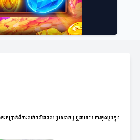
អាចរកប្រាក់ពីការលក់ផលិតផល ឬសេវាកម្ម ឬតាមរយៈការចូលរួមក្នុង