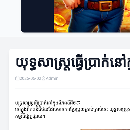
យុទ្ធសាស្ត្រធ្វើប្រាក់ន
2026-06-02
Admin
យុទ្ធសាស្ត្រធ្វើប្រាក់នៅក្នុងពិភពឌីជីថ尔
នៅក្នុងពិភពឌីជីថលដែលមានការប្រែប្រួលគ្រាប់គ្រាប់នេះ យុទ្ធសា
កម្មវិធីផ្សព្វផ្សាយ។