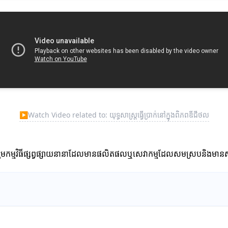
▶
Watch Video related to: យុទ្ធសាស្ត្រធ្វើប្រាក់នៅក្នុងពិភពឌីជីថល
អាចចូលរួមកម្មវិធីផ្សព្វផ្សាយនានាដែលមានផលិតផលឬសេវាកម្មដែលសមស្របនិងមាន