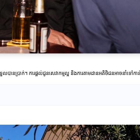
ទួលបានប្រាក់។ ការផ្តល់ជូនសេវាកម្មល្អ និងការតាមដានអតិថិជនអាចនាំទៅកាន់ក