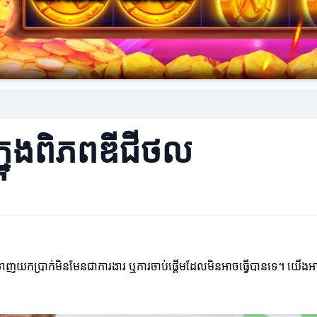
ៅក្នុងពិភពឌីជីថល
ស្ត្រទាញយកប្រាក់មិនមែនជាការងារ ឬការចាប់ផ្តើមដែលមិនអាចធ្វើបានទេ។ យើង