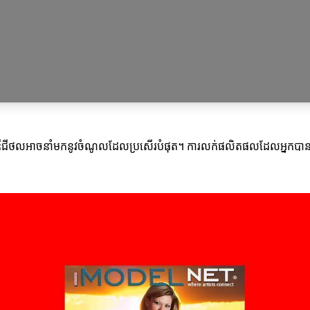
ឌីជីថលអាចនាំមកនូវចំណូលដែលប្រសើរបំផុត។ ការលក់ផលិតផលដែលអ្នកបាន