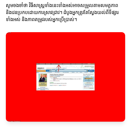
សូមចងចាំថា វិធីសាស្ត្រទាំងនេះទាំងអស់អាចសម្រួលតាមសមត្ថភាព
និងវេនប្រកបដោយការស្រាវជ្រាវ។ ដំបូងអ្នកត្រូវតែស្វែងយល់ពីទីផ្សារ
ទាំងអស់ និងភាពតម្រូវរបស់អ្នកប្រើប្រាស់។