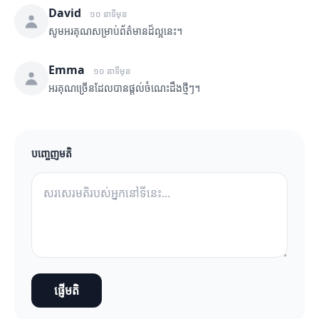
David
១០ នាទីមុន
សូមអរគុណសម្រាប់ព័ត៌មានដ៏ល្អនេះ។
Emma
១០ នាទីមុន
អរគុណច្រើនដែលបានផ្តល់ចំណេះដឹងថ្មីៗ។
បញ្ចេញមតិ
ផ្ញើមតិ