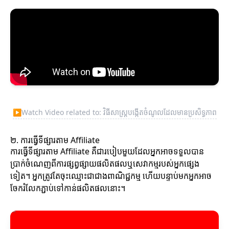
▶
Watch Video related to: វិធីសាស្ត្របង្កើតចំណូលដែលមានប្រសិទ្ធភាព
២. ការធ្វើទីផ្សារតាម Affiliate
ការធ្វើទីផ្សារតាម Affiliate គឺជារបៀបមួយដែលអ្នកអាចទទួលបាន
ប្រាក់ចំណេញពីការផ្សព្វផ្សាយផលិតផលឬសេវាកម្មរបស់អ្នកផ្សេង
ទៀត។ អ្នកត្រូវតែចុះឈ្មោះជាជាងពាណិជ្ជកម្ម ហើយបន្ទាប់មកអ្នកអាច
ចែករំលែកភ្ជាប់ទៅកាន់ផលិតផលនោះ។