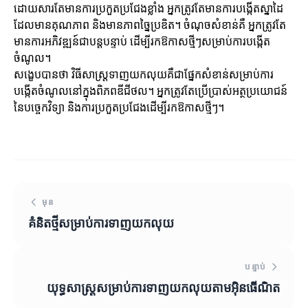
ដោយសារតែមានការប្រកួតប្រជែងខ្លាំង អ្នកត្រូវតែមានការបង្កើតស្នាដៃ
ដែលមានគុណភាព និងមានភាពច្នៃប្រឌិត។ ចំណុចសំខាន់គឺ អ្នកត្រូវតែ
មានការអភិវឌ្ឍន៍ជាបន្តបន្ទាប់ ដើម្បីរកឱកាសថ្មីៗសម្រាប់ការបង្កើត
ចំណូល។
សង្ខេបបានថា វិធីសាស្ត្រទាញយកលុយគឺជាផ្នែកសំខាន់សម្រាប់ការ
បង្កើតចំណូលនៅក្នុងពិភពឌីជីថល។ អ្នកត្រូវតែប្រើប្រាស់អត្ថប្រយោជន៍
នៃបច្ចេកវិទ្យា និងការប្រកួតប្រជែងដើម្បីរកឱកាសថ្មីៗ។
មុន
គំនិតថ្មីសម្រាប់ការទាញយកលុយ
បន្ទាប់
យុទ្ធសាស្ត្រសម្រាប់ការទាញយកលុយតាមអ៊ិនធើណិត