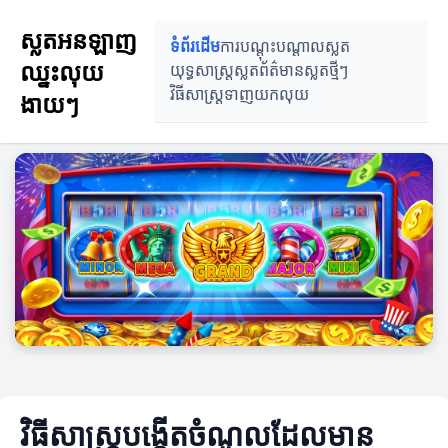
ស្លតអនឡាញ
ទំព័រដើម
ការបណ្តុះបណ្តាលស្លត
ឈ្នះលុយ
យុទ្ធសាស្ត្រស្លត
ព័ត៌មានស្លតថ្មីៗ
វិធីសាស្ត្រទាញយកលុយ
ងាយៗ
វិធីសាស្ត្របង្កើតចំណូលដែលមាន