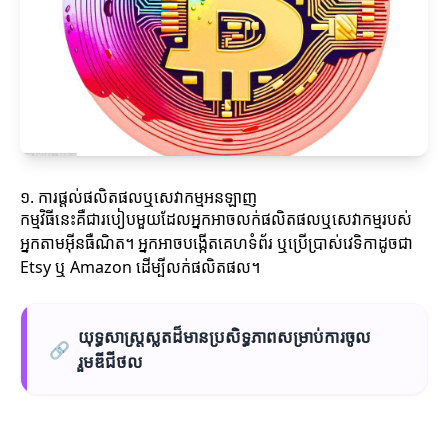
១. ការផ្តល់ផលិតផលឬសេវាកម្មអនឡាញ
កម្មវិធីនេះគឺជារបៀបមួយដែលអ្នកអាចលក់ផលិតផលឬសេវាកម្មរបស់
អ្នកតាមអ៊ីនធឺណិត។ អ្នកអាចបង្កើតគេហទំព័រ ឬប្រើប្រាស់វេទិកាដូចជា
Etsy ឬ Amazon ដើម្បីលក់ផលិតផល។
យុទ្ធសាស្ត្រស្លតដ៏មានប្រសិទ្ធភាពសម្រាប់ការចូល
🔗
រួមឌីជីថល