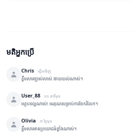
មតិអ្នកប្រើ
Chris
ម្សិលមិញ
ខ្លឹមសារច្បាស់លាស់ ងាយយល់ណាស់។
User_88
១០ នាទីមុន
អត្ថបទល្អណាស់! អរគុណសម្រាប់ការចែករំលែក។
Olivia
៣ ថ្ងៃមុន
ខ្លឹមសារមានប្រយោជន៍ខ្លាំងណាស់។