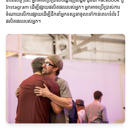
នាពេលថ្មីៗនេះ អ្នកអាចប្រើប្រាស់បណ្តាញសង្គម ដូចជា Facebook ឬ
Instagram ដើម្បីផ្សាយផលិតផលរបស់អ្នក។ អ្នកអាចប្រើប្រាស់ការ
ចំណាយលើការផ្សាយដើម្បីដឹកនាំអ្នកទស្សនាចូលទៅកាន់គេហទំព័រ រឺ
ផលិតផលរបស់អ្នក។