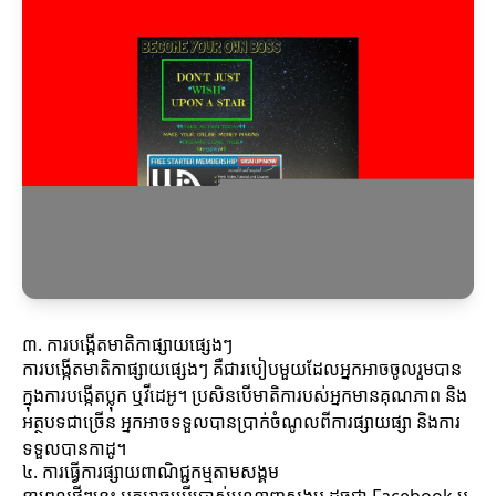
៣. ការបង្កើតមាតិកាផ្សាយផ្សេងៗ
ការបង្កើតមាតិកាផ្សាយផ្សេងៗ គឺជារបៀបមួយដែលអ្នកអាចចូលរួមបាន
ក្នុងការបង្កើតប្លុក ឬវីដេអូ។ ប្រសិនបើមាតិការបស់អ្នកមានគុណភាព និង
អត្ថបទជាច្រើន អ្នកអាចទទួលបានប្រាក់ចំណូលពីការផ្សាយផ្សា និងការ
ទទួលបានកាដូ។
៤. ការធ្វើការផ្សាយពាណិជ្ជកម្មតាមសង្គម