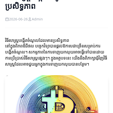
ប្រសិទ្ធភាព
2026-06-26
Admin
វិធីសាស្ត្របង្កើតចំណូលដែលមានប្រសិទ្ធភាព
នៅក្នុងពិភពឌីជីថល បច្ចេកវិទ្យាបានផ្តល់ឱកាសជាច្រើនសម្រាប់ការ
បង្កើតចំណូល។ សកម្មភាពនៃការទាញយកលុយអាចធ្វើទៅបានដោយ
ការប្រើប្រាស់វិធីសាស្ត្រផ្សេងៗ។ ក្នុងអត្ថបទនេះ យើងនឹងពិភាក្សាជុំវិញវិធី
សាស្ត្រដែលអាចជួយអ្នកក្នុងការទាញយកលុយបានបន្ថែម។