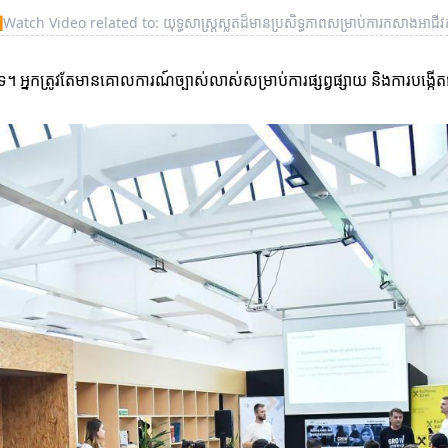
▶
Watch Video related to: យុទ្ធសាស្ត្រស្លតដ៏មានប្រសិទ្ធភាពសម្រាប់ការកសាងអាជីវក
អ្នកត្រូវតែមានគោលការណ៍ច្បាស់លាស់សម្រាប់ការផ្សព្វផ្សាយ និងការបង្កើ