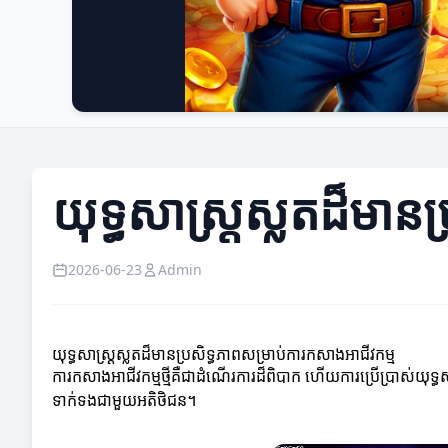
យុទ្ធសាស្ត្រស្លតដ៏មាន
2026-06-23
Admin
យុទ្ធសាស្ត្រស្លតដ៏មានប្រសិទ្ធភាពសម្រាប់ការកសាងអាជីវកម្ម
ការកសាងអាជីវកម្មថ្មីគឺជាដំណើរការដ៏ពិបាក ហើយការប្រើប្រាស់យុទ្ធសា
ទាក់ទងជាមួយអតិថិជន។