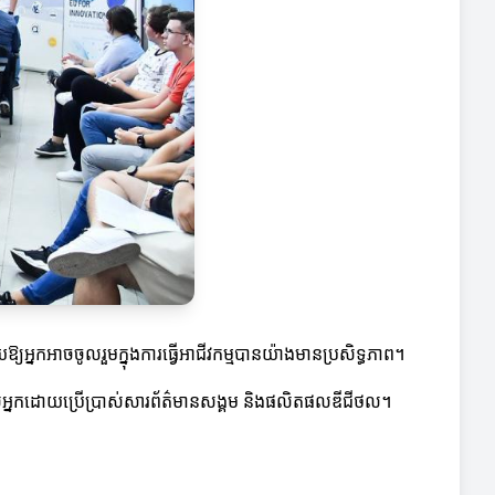
ួយឱ្យអ្នកអាចចូលរួមក្នុងការធ្វើអាជីវកម្មបានយ៉ាងមានប្រសិទ្ធភាព។
នរបស់អ្នកដោយប្រើប្រាស់សារព័ត៌មានសង្គម និងផលិតផលឌីជីថល។