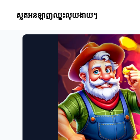
ស្លតអនឡាញឈ្នះលុយងាយៗ