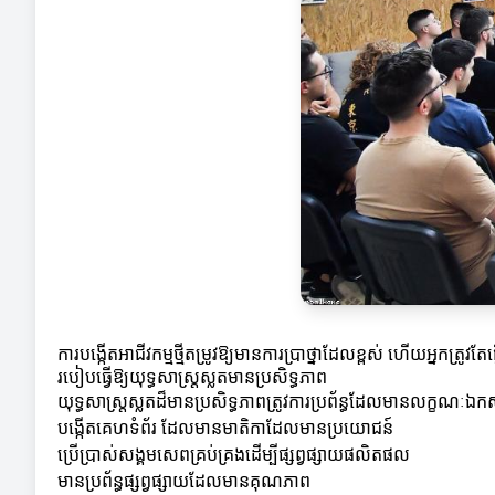
ការបង្កើតអាជីវកម្មថ្មីតម្រូវឱ្យមានការប្រាថ្នាដែលខ្ពស់ ហើយអ្នកត្រូ
របៀបធ្វើឱ្យយុទ្ធសាស្ត្រស្លតមានប្រសិទ្ធភាព
យុទ្ធសាស្ត្រស្លតដ៏មានប្រសិទ្ធភាពត្រូវការប្រព័ន្ធដែលមានលក្ខណៈ
បង្កើតគេហទំព័រ ដែលមានមាតិកាដែលមានប្រយោជន៍
ប្រើប្រាស់សង្គមសេពគ្រប់គ្រងដើម្បីផ្សព្វផ្សាយផលិតផល
មានប្រព័ន្ធ​ផ្សព្វផ្សាយដែលមានគុណភាព