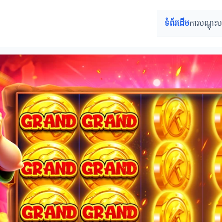
ទំព័រដើម
ការបណ្តុះ