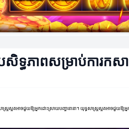
ប្រសិទ្ធភាពសម្រាប់ការកសា
ស្ត្រស្លតអាចជួយឱ្យអ្នកដោះស្រាយបញ្ហានានា។ យុទ្ធសាស្ត្រស្លតអាចជួយឱ្យអ្នកអភិ