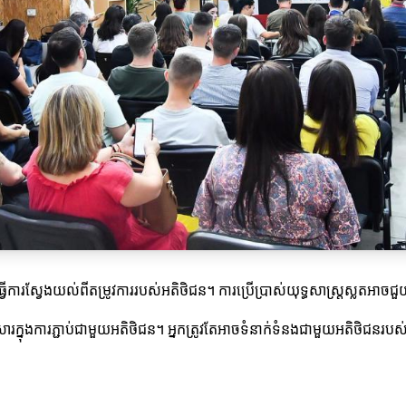
វតែធ្វើការស្វែងយល់ពីតម្រូវការរបស់អតិថិជន។ ការប្រើប្រាស់យុទ្ធសាស្ត្រស្លតអាចជ
ឯកសារក្នុងការភ្ជាប់ជាមួយអតិថិជន។ អ្នកត្រូវតែអាចទំនាក់ទំនងជាមួយអតិថិជ