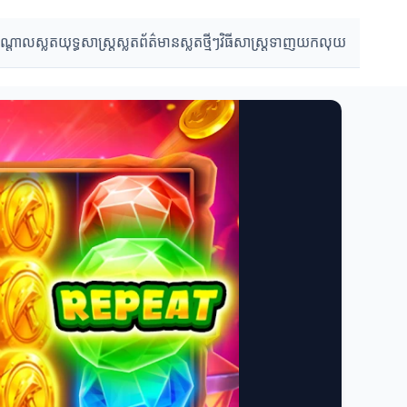
បណ្តាលស្លត
យុទ្ធសាស្ត្រស្លត
ព័ត៌មានស្លតថ្មីៗ
វិធីសាស្ត្រទាញយកលុយ