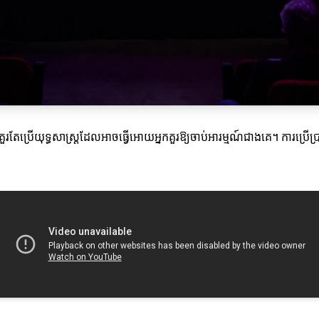
រតែប្រើយុទ្ធសាស្ត្រដែលអាចធ្វើអោយអ្នកគួរឱ្យចាប់អារម្មណ៍ជាងគេ។ ការប្រើប្រា