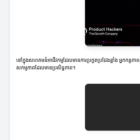
នៅក្នុងសហគមន៍អាជីវកម្មដែលមានការប្រកួតប្រជែងខ្លាំង អ្នកកន្ថភាពគួ
សកម្មភាពដែលមានប្រសិទ្ធភាព។