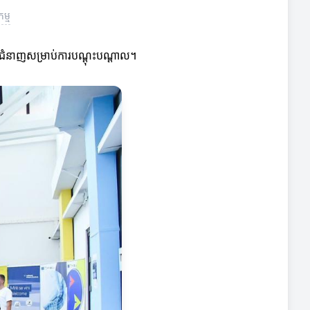
ម្ម
តជំនាញសម្រាប់ការបណ្តុះបណ្តាល។