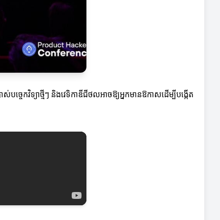
ស់បច្ចេកវិទ្យាថ្មីៗ និងវេទិកាឌីជីថលអាចឱ្យអ្នកមានឱកាសដើម្បីបង្កើត