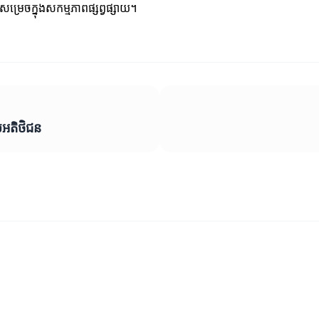
សម្រេចក្នុងសកម្មភាពផ្សព្វផ្សាយ។
ួយអតិថិជន