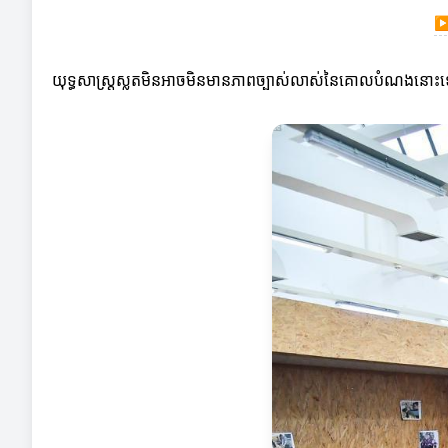
យុទ្ធសាស្ត្រស្លតមិនអាចមិនមានភាពច្បាស់លាស់នៃគោលបំណងនោះទេ។ 