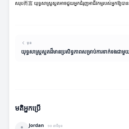
សរុប而言 យុទ្ធសាស្ត្រស្លតអាចជួយអ្នកជំរុញអាជីវកម្មរបស់អ្នកឱ្យបាន
មុន
យុទ្ធសាស្ត្រស្លតដ៏មានប្រសិទ្ធភាពសម្រាប់ការទាក់ទងជាម
មតិអ្នកប្រើ
Jordan
១០ នាទីមុន