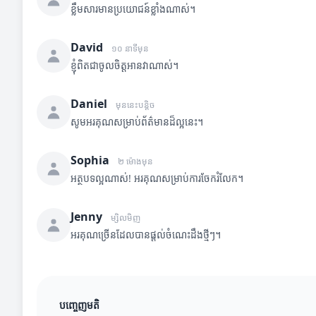
ខ្លឹមសារមានប្រយោជន៍ខ្លាំងណាស់។
David
១០ នាទីមុន
ខ្ញុំពិតជាចូលចិត្តអានវាណាស់។
Daniel
មុននេះបន្តិច
សូមអរគុណសម្រាប់ព័ត៌មានដ៏ល្អនេះ។
Sophia
២ ម៉ោងមុន
អត្ថបទល្អណាស់! អរគុណសម្រាប់ការចែករំលែក។
Jenny
ម្សិលមិញ
អរគុណច្រើនដែលបានផ្តល់ចំណេះដឹងថ្មីៗ។
បញ្ចេញមតិ