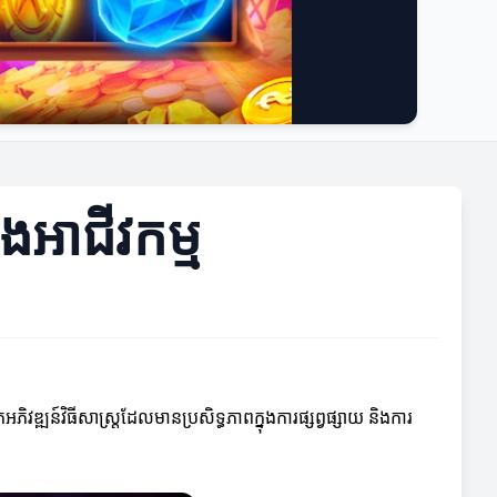
ងអាជីវកម្ម
វឌ្ឍន៍វិធីសាស្ត្រដែលមានប្រសិទ្ធភាពក្នុងការផ្សព្វផ្សាយ និងការ