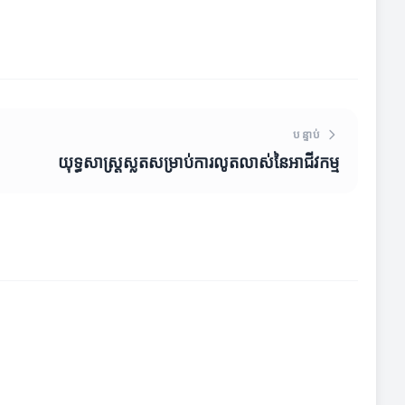
បន្ទាប់
យុទ្ធសាស្ត្រស្លតសម្រាប់ការលូតលាស់នៃអាជីវកម្ម