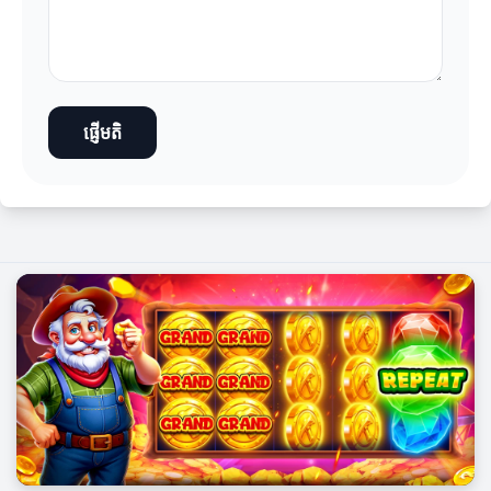
ផ្ញើមតិ