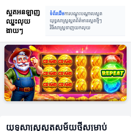
ស្លតអនឡាញ
ទំព័រដើម
ការបណ្តុះបណ្តាលស្លត
ឈ្នះលុយ
យុទ្ធសាស្ត្រស្លត
ព័ត៌មានស្លតថ្មីៗ
វិធីសាស្ត្រទាញយកលុយ
ងាយៗ
យុទ្ធសាស្ត្រស្លតសម័យថ្មីសម្រាប់