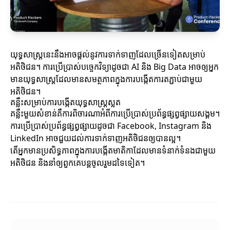
យុទ្ធសាស្ត្រនេះនឹងអាចផ្ដល់នូវការទាក់ទាញដែលច្រើនទៀតសម្រាប់
អតិថិជន។ ការប្រើប្រាស់បច្ចេកវិទ្យាដូចជា AI និង Big Data អាចឲ្យអ្នក
មានយុទ្ធសាស្ត្រដែលមានសមត្ថភាពក្នុងការបង្កើតការតភ្ជាប់ជាមួយ
អតិថិជន។
គន្លឹះសម្រាប់ការបង្កើតយុទ្ធសាស្ត្រស្លត
គន្លឹះមួយសំខាន់គឺការពិចារណាអំពីការប្រើប្រាស់ប្រព័ន្ធផ្សព្វផ្សាយសង្គម។
ការប្រើប្រាស់ប្រព័ន្ធផ្សព្វផ្សាយដូចជា Facebook, Instagram និង
LinkedIn អាចជួយដល់ការទាក់ទាញអតិថិជនឲ្យបានល្អ។
តើអ្នកមានប្រសិទ្ធភាពក្នុងការបង្កើតមាតិកាដែលមានទំនាក់ទំនងជាមួយ
អតិថិជន និងនាំឲ្យពួកគេបន្តចូលរួមដទៃទៀត។