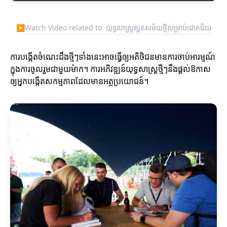
▶
Watch Video related to: យុទ្ធសាស្ត្រស្លតសម័យថ្មីសម្រាប់ជោគជ័យ
ការបង្កើតចំណេះដឹងថ្មីៗទាំងនេះអាចធ្វើឲ្យអតិថិជនមានការចាប់អារម្មណ៍
ក្នុងការចូលរួមជាមួយម៉ាក។ ការអភិវឌ្ឍន៍យុទ្ធសាស្ត្រថ្មីៗនឹងផ្ដល់ឱកាស
ឲ្យអ្នកបង្កើតសកម្មភាពដែលមានអត្ថប្រយោជន៍។