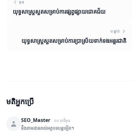
មុន
យុទ្ធសាស្ត្រស្លតសម្រាប់ការផ្សព្វផ្សាយជោគជ័យ
បន្ទាប់
យុទ្ធសាស្ត្រស្លតសម្រាប់ការប្រាស្រ័យទាក់ទងអន្តរជាតិ
មតិអ្នកប្រើ
SEO_Master
១០ នាទីមុន
នឹងតាមដានរាល់អត្ថបទបន្តទៀត។