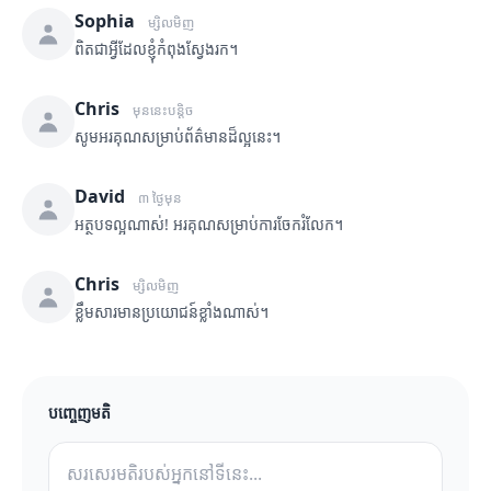
Sophia
ម្សិលមិញ
ពិតជាអ្វីដែលខ្ញុំកំពុងស្វែងរក។
Chris
មុននេះបន្តិច
សូមអរគុណសម្រាប់ព័ត៌មានដ៏ល្អនេះ។
David
៣ ថ្ងៃមុន
អត្ថបទល្អណាស់! អរគុណសម្រាប់ការចែករំលែក។
Chris
ម្សិលមិញ
ខ្លឹមសារមានប្រយោជន៍ខ្លាំងណាស់។
បញ្ចេញមតិ