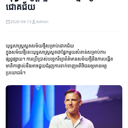
ជោគជ័យ
2026-04-13
Admin
យុទ្ធសាស្ត្រស្លតសម័យថ្មីសម្រាប់ជោគជ័យ
ក្នុងសម័យថ្មីនេះយុទ្ធសាស្ត្រស្លតជាផ្នែកមួយសំខាន់សម្រាប់ការ
ផ្សព្វផ្សាយ។ ការប្រើប្រាស់បច្ចេកវិទ្យាព័ត៌មានសម័យថ្មីនិងការបង្កើត
មាតិកាផ្ទាល់នឹងអាចជួយជំរុញការទាក់ទាញអតិថិជនឲ្យមានអត្ថ
ប្រយោជន៍។