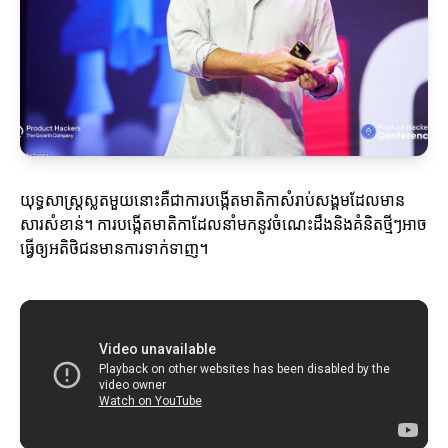
យុទ្ធសាស្ត្រស្លតមួយនោះគឺជាការបង្កើតមាតិកាសំរាប់សង្គមដែលមាន
សារសំខាន់។ ការបង្កើតមាតិកាដែលនាំមកនូវចំណេះដឹងនិងគំនិតថ្មីៗអាច
ធ្វើឲ្យអតិថិជនមានការទាក់ទាញ។