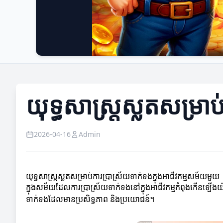
យុទ្ធសាស្ត្រស្លតសម្រា
2026-04-16
Admin
យុទ្ធសាស្ត្រស្លតសម្រាប់ការប្រាស្រ័យទាក់ទងក្នុងអាជីវកម្មសម័យមួយ
ក្នុងសម័យដែលការប្រាស្រ័យទាក់ទងនៅក្នុងអាជីវកម្មកំពុងកើនឡើងយ៉ា
ទាក់ទងដែលមានប្រសិទ្ធភាព និងប្រយោជន៍។