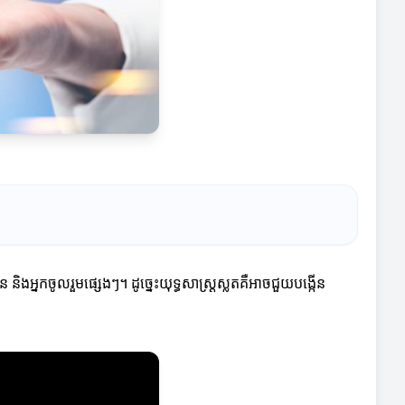
ន និងអ្នកចូលរួមផ្សេងៗ។ ដូច្នេះយុទ្ធសាស្ត្រស្លតគឺអាចជួយបង្កើន