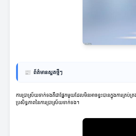
📰
ព័ត៌មានស្លតថ្មីៗ
ការប្រាស្រ័យទាក់ទងគឺជាផ្នែកមួយដែលមិនអាចខ្វះបានក្នុងការគ្រប់គ្រងអា
ប្រសិទ្ធភាពនៃការប្រាស្រ័យទាក់ទង។