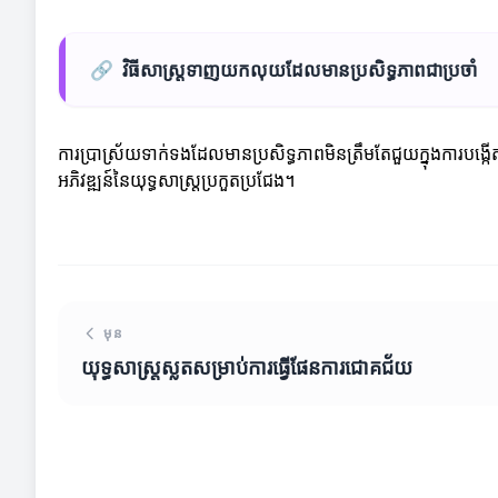
🔗
វិធីសាស្ត្រទាញយកលុយដែលមានប្រសិទ្ធភាពជាប្រចាំ
ការប្រាស្រ័យទាក់ទងដែលមានប្រសិទ្ធភាពមិនត្រឹមតែជួយក្នុងការបង្កើត
អភិវឌ្ឍន៍នៃយុទ្ធសាស្ត្រប្រកួតប្រជែង។
មុន
យុទ្ធសាស្ត្រស្លតសម្រាប់ការធ្វើផែនការជោគជ័យ