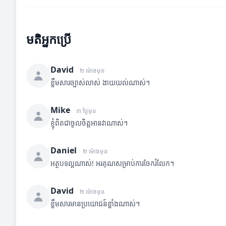
មតិអ្នកប្រើ
David
២ ម៉ោងមុន
ខ្លឹមសារច្បាស់លាស់ ងាយយល់ណាស់។
Mike
៣ ថ្ងៃមុន
ខ្ញុំពិតជាចូលចិត្តអានវាណាស់។
Daniel
២ ម៉ោងមុន
អត្ថបទល្អណាស់! អរគុណសម្រាប់ការចែករំលែក។
David
២ ម៉ោងមុន
ខ្លឹមសារមានប្រយោជន៍ខ្លាំងណាស់។