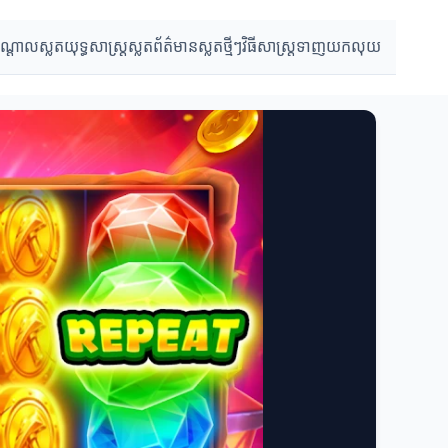
បណ្តាលស្លត
យុទ្ធសាស្ត្រស្លត
ព័ត៌មានស្លតថ្មីៗ
វិធីសាស្ត្រទាញយកលុយ