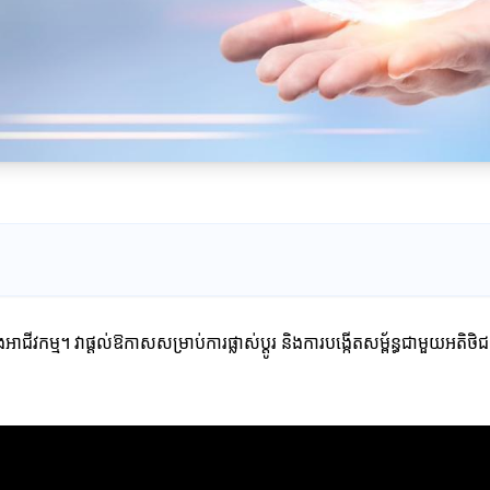
ជីវកម្ម។ វាផ្ដល់ឱកាសសម្រាប់ការផ្លាស់ប្តូរ និងការបង្កើតសម្ព័ន្ធជាមួយអតិថិជ