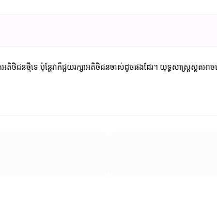
អតិថិជនថ្មីទេ ប៉ុន្តែវាក៏ជួយរក្សាអតិថិជនចាស់ដូចផងដែរ។ យុទ្ធសាស្ត្រស្លតអា