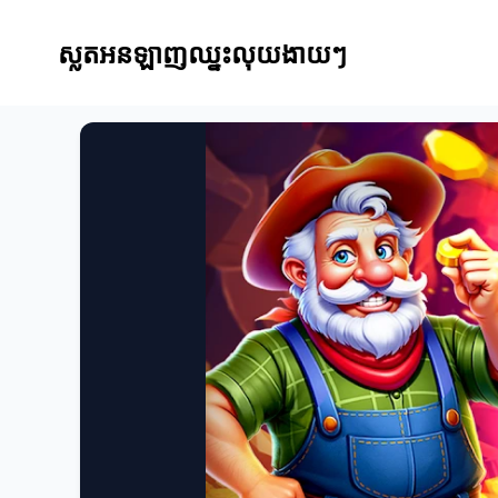
ស្លតអនឡាញឈ្នះលុយងាយៗ