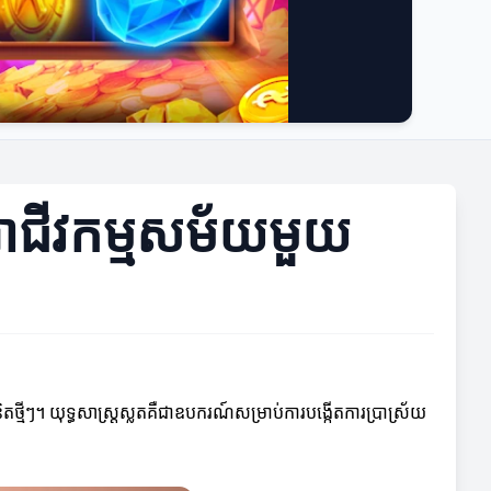
ុងអាជីវកម្មសម័យមួយ
មីៗ។ យុទ្ធសាស្ត្រស្លតគឺជាឧបករណ៍សម្រាប់ការបង្កើតការប្រាស្រ័យ