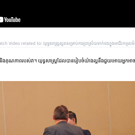
tch Video related to: យុទ្ធសាស្ត្រស្លតសម្រាប់ការប្រាស្រ័យទាក់ទងក្នុងអាជីវកម្មស
រ័យទាក់ទងនិងគុណភាពរបស់វា។ យុទ្ធសាស្ត្រដែលបានរៀបចំយ៉ាងល្អនឹងជួយអោយអ