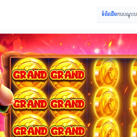
ទំព័រដើម
ការបណ្តុះ