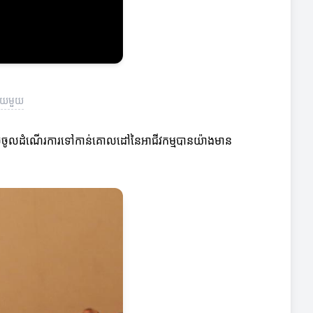
ម័យមួយ
្នកអាចចូលដំណើរការទៅកាន់គោលដៅនៃអាជីវកម្មបានយ៉ាងមាន