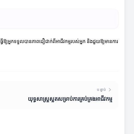
ចធ្វើឱ្យអ្នកទទួលបានភាពជឿជាក់ពីអាជីវកម្មរបស់អ្នក និងជួយឱ្យមានការ
បន្ទាប់
យុទ្ធសាស្ត្រស្លតសម្រាប់ការគ្រប់គ្រងអាជីវកម្ម