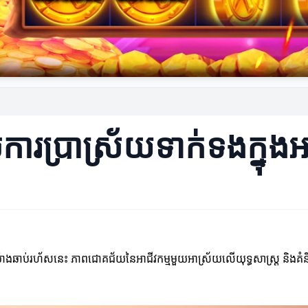
ប់ការប្រាស្រ័យទាក់ទងក្ន
ងឆាប់រហ័សនេះ ភាពជោគជ័យនៃអាជីវកម្មមួយអាស្រ័យលើយុទ្ធសាស្ត្រ និងគំនិតថ្