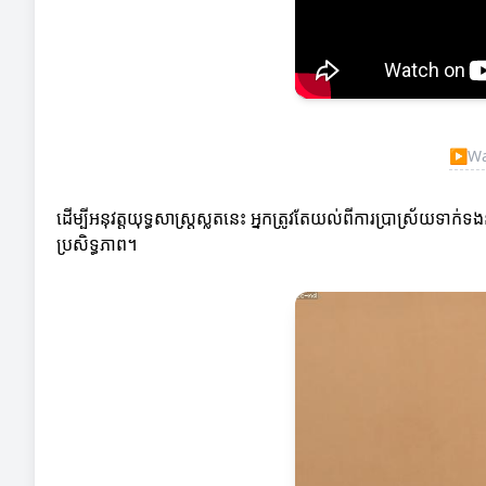
▶
Wa
ដើម្បីអនុវត្តយុទ្ធសាស្ត្រស្លតនេះ អ្នកត្រូវតែយល់ពីការប្រាស្
ប្រសិទ្ធភាព។