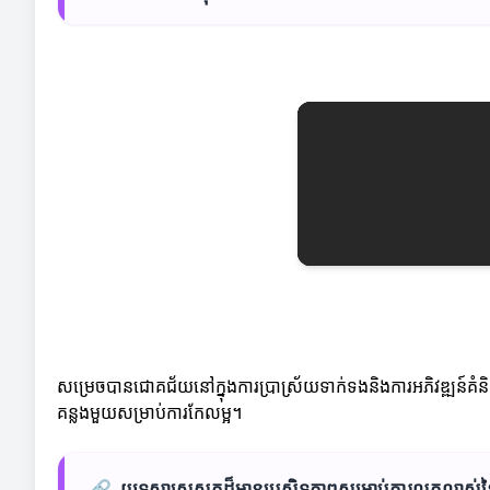
សម្រេចបានជោគជ័យនៅក្នុងការប្រាស្រ័យទាក់ទងនិងការអភិវឌ្ឍន៍គំនិតថ្
គន្លងមួយសម្រាប់ការកែលម្អ។
🔗
យុទ្ធសាស្ត្រស្លតដ៏មានប្រសិទ្ធភាពសម្រាប់ការលូតលា