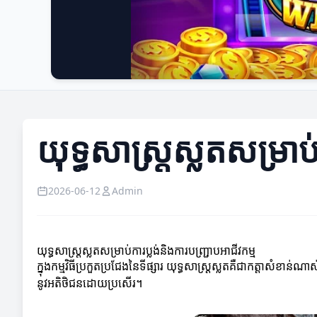
យុទ្ធសាស្ត្រស្លតសម្រាប់
2026-06-12
Admin
យុទ្ធសាស្ត្រស្លតសម្រាប់ការប្លង់និងការបញ្ជ្រាបអាជីវកម្ម
ក្នុងកម្មវិធីប្រកួតប្រជែងនៃទីផ្សារ យុទ្ធសាស្ត្រស្លតគឺជាកត្តាសំ
នូវអតិថិជនដោយប្រសើរ។