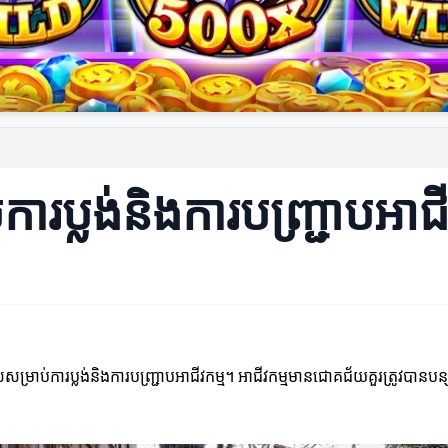
ការប្លង់និងការបញ្ជ្រាបអាជី
ខាន់ណាស់សម្រាប់ការប្លង់និងការបញ្ជ្រាបអាជីវកម្ម។ អាជីវកម្មមានជោគជ័យគួរត្រ