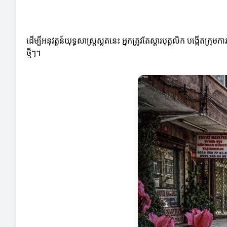
ដើម្បីអនុវត្តន៍យុទ្ធសាស្ត្រស្លតនេះ អ្នកត្រូវតែស្ដារបុគ្គលិក បង្ក
ថ្មីៗ។