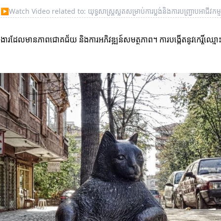
▶
Watch Video related to: យុទ្ធសាស្ត្រស្លតសម្រាប់ការប្លង់និងការបញ្ជ្រាបអាជីវកម្ម
ើតក្រុមការងារដែលមានភាពជោគជ័យ និងការអភិវឌ្ឍន៍សមត្ថភាព។ ការបង្កើតនូវកេរ្តិ