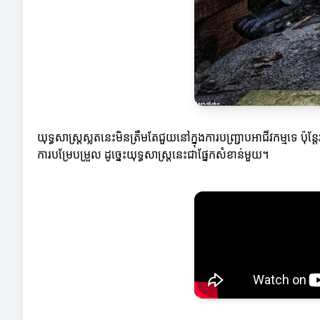
យុទ្ធសាស្ត្រស្លតនេះមិនត្រឹមតែជួយនៅក្នុងការបញ្ជ្រាបអាជីវកម្មទេ ប៉ុន
ការបម្រែបម្រួល ដូច្នេះយុទ្ធសាស្ត្រនេះជាផ្នែកសំខាន់មួយ។