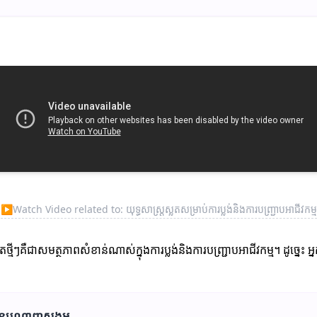
▶
Watch Video related to: យុទ្ធសាស្ត្រស្លតសម្រាប់ការប្លង់និងការបញ្ជ្រាបអាជីវកម្ម
មីៗគឺជាសមត្ថភាពសំខាន់ណាស់ក្នុងការប្លង់និងការបញ្ជ្រាបអាជីវកម្ម។ ដូច្នេះ
ស់នៃបណ្តាញសង្គម