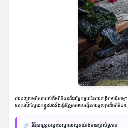
ការបញ្ចូលមតិយោបល់ពីអតិថិជនគឺជាផ្នែកមួយនៃការពង្រីកអាជីវកម្ម។ ដូ
ឧបករណ៍ស្វែងរកខ្លួនឯងនឹងធ្វើឱ្យអ្នកអាចបង្កើនការចូលរួមពីអតិថិ
🔗
វិធីសាស្ត្របណ្តុះបណ្តាលស្លតយ៉ាងមានប្រសិទ្ធភាព