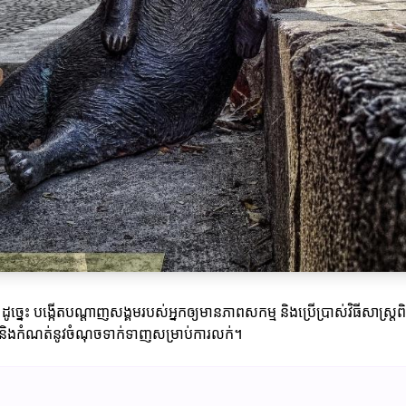
ច្នេះ បង្កើតបណ្តាញសង្គមរបស់អ្នកឲ្យមានភាពសកម្ម និងប្រើប្រាស់វិធីសាស្ត្រពិ
ជន និងកំណត់នូវចំណុចទាក់ទាញសម្រាប់ការលក់។