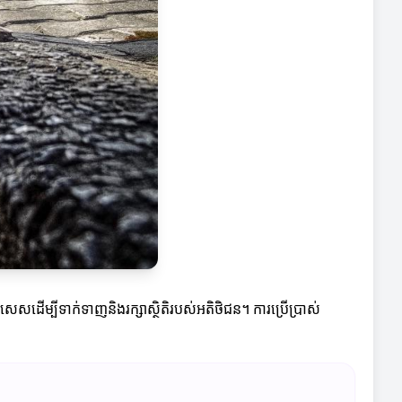
សេសដើម្បីទាក់ទាញ​និងរក្សាស្ថិតិរបស់អតិថិជន។ ការប្រើប្រាស់