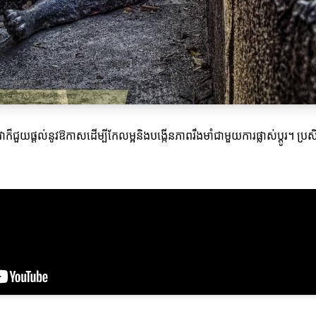
្តែវាក៏ជួយផ្ដល់នូវឱកាសដើម្បីកែលម្អនិងបង្កើនភាពរឹងមាំជាមួយការផ្លាស់ប្តូរ។ ប្