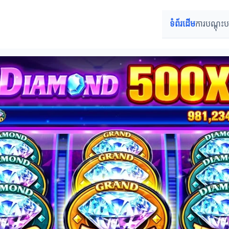
ទំព័រដើម
ការបណ្តុះ