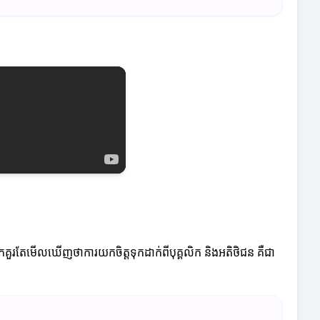
 អ្នកគួរតែមើលឃើញថាការយកចិត្តទុកដាក់ពីបុគ្គលិក និងអតិថិជន គឺជា