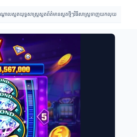
បណ្តាលស្លត
យុទ្ធសាស្ត្រស្លត
ព័ត៌មានស្លតថ្មីៗ
វិធីសាស្ត្រទាញយកលុយ