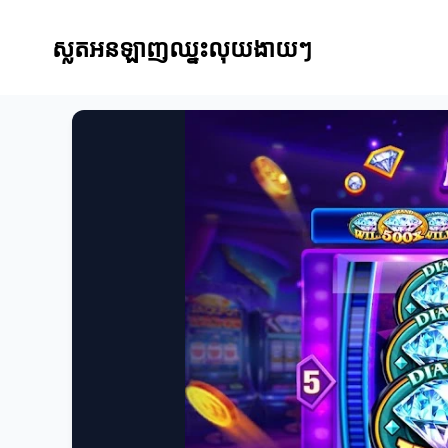
ស្លតអនឡាញឈ្នះលុយងាយៗ