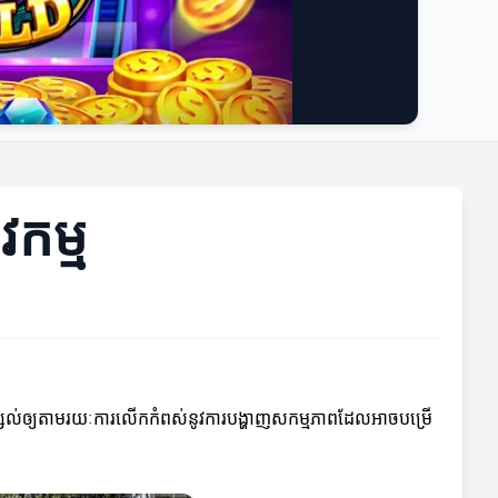
វកម្ម
ូវបានបន្សល់ឲ្យតាមរយៈការលើកកំពស់នូវការបង្ហាញសកម្មភាពដែលអាចបម្រើ