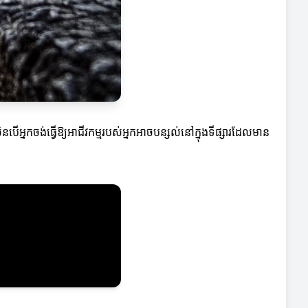
រសិនបើអ្នកចង់ធ្វើឱ្យអាជីវកម្មរបស់អ្នកអាចបន្សល់នៅក្នុងទីផ្សារដែលមាន