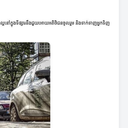
៍ឈ្មោះល្អនៅក្នុងទីផ្សារនឹងជួយអោយអតិថិជនចូលរួម និងទាក់ទាញអ្នកទិញ