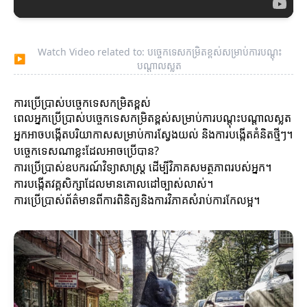
Watch Video related to: បច្ចេកទេសកម្រិតខ្ពស់សម្រាប់ការបណ្តុះ
▶
បណ្តាលស្លត
ការប្រើប្រាស់បច្ចេកទេសកម្រិតខ្ពស់
ពេលអ្នកប្រើប្រាស់បច្ចេកទេសកម្រិតខ្ពស់សម្រាប់ការបណ្តុះបណ្តាលស្លត
អ្នកអាចបង្កើតបរិយាកាសសម្រាប់ការស្វែងយល់ និងការបង្កើតគំនិតថ្មីៗ។
បច្ចេកទេសណាខ្លះដែលអាចប្រើបាន?
ការប្រើប្រាស់ឧបករណ៍វិទ្យាសាស្ត្រ ដើម្បីវិភាគសមត្ថភាពរបស់អ្នក។
ការបង្កើតវគ្គសិក្សាដែលមានគោលដៅច្បាស់លាស់។
ការប្រើប្រាស់ព័ត៌មានពីការពិនិត្យនិងការវិភាគសំរាប់ការកែលម្អ។