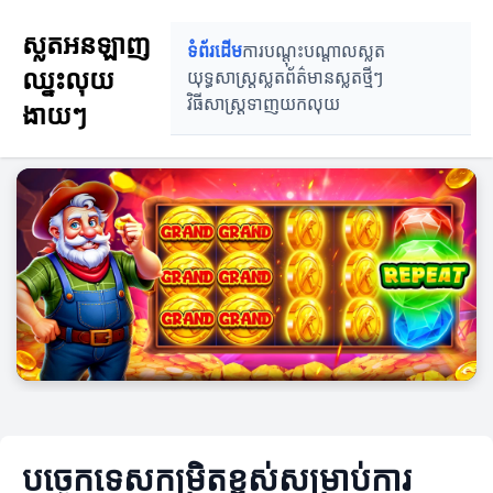
ស្លតអនឡាញ
ទំព័រដើម
ការបណ្តុះបណ្តាលស្លត
ឈ្នះលុយ
យុទ្ធសាស្ត្រស្លត
ព័ត៌មានស្លតថ្មីៗ
វិធីសាស្ត្រទាញយកលុយ
ងាយៗ
បច្ចេកទេសកម្រិតខ្ពស់សម្រាប់ការ