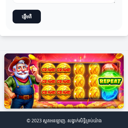
ផ្ញើមតិ
© 2023 ស្លតអនឡាញ. សង្វាក់សិទ្ធិគ្រប់យ៉ាង