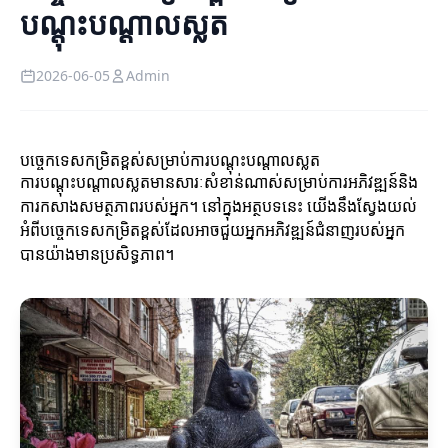
បណ្តុះបណ្តាលស្លត
2026-06-05
Admin
បច្ចេកទេសកម្រិតខ្ពស់សម្រាប់ការបណ្តុះបណ្តាលស្លត
ការបណ្តុះបណ្តាលស្លតមានសារៈសំខាន់ណាស់សម្រាប់ការអភិវឌ្ឍន៍និង
ការកសាងសមត្ថភាពរបស់អ្នក។ នៅក្នុងអត្ថបទនេះ យើងនឹងស្វែងយល់
អំពីបច្ចេកទេសកម្រិតខ្ពស់ដែលអាចជួយអ្នកអភិវឌ្ឍន៍ជំនាញរបស់អ្នក
បានយ៉ាងមានប្រសិទ្ធភាព។