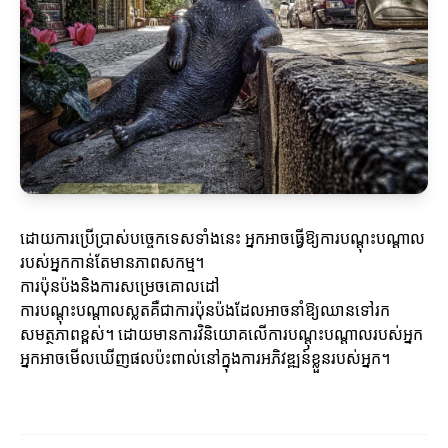
ដោយការប្រើប្រាស់បច្ចេកទេសទាំងនេះ អ្នកអាចធ្វើឱ្យការបណ្តុះបណ្តាល
របស់អ្នកកាន់តែមានភាពសកម្ម។
ការប៉ុនប៉ងនិងការសម្រេចគោលដៅ
ការបណ្តុះបណ្តាលស្លតគឺជាការប៉ុនប៉ងដែលអាចនាំឱ្យឈានទៅរក
សមត្ថភាពខ្ពស់។ ដោយមានការវិនិយោគលើការបណ្តុះបណ្តាលរបស់អ្នក
អ្នកអាចមើលឃើញផលប៉ះពាល់នៅក្នុងការអភិវឌ្ឍន៍ខ្លួនរបស់អ្នក។