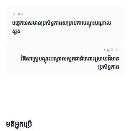
មុន
បច្ចេកទេសមានប្រសិទ្ធភាពសម្រាប់ការបណ្តុះបណ្តាល
ស្លត
បន្ទាប់
វិធីសាស្ត្របណ្តុះបណ្តាលស្លតជាដំណោះស្រាយដ៏មាន
ប្រសិទ្ធភាព
មតិអ្នកប្រើ