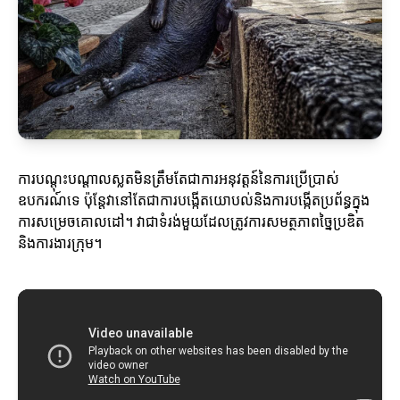
ការបណ្តុះបណ្តាលស្លតមិនត្រឹមតែជាការអនុវត្តន៍នៃការប្រើប្រាស់
ឧបករណ៍ទេ ប៉ុន្តែវានៅតែជាការបង្កើតយោបល់និងការបង្កើតប្រព័ន្ធក្នុង
ការសម្រេចគោលដៅ។ វាជាទំរង់មួយដែលត្រូវការសមត្ថភាពច្នៃប្រឌិត
និងការងារក្រុម។