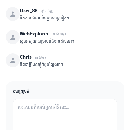
User_88
ម្សិលមិញ
នឹងតាមដានរាល់អត្ថបទបន្តទៀត។
WebExplorer
២ ម៉ោងមុន
សូមអរគុណសម្រាប់ព័ត៌មានដ៏ល្អនេះ។
Chris
៣ ថ្ងៃមុន
ពិតជាអ្វីដែលខ្ញុំកំពុងស្វែងរក។
បញ្ចេញមតិ