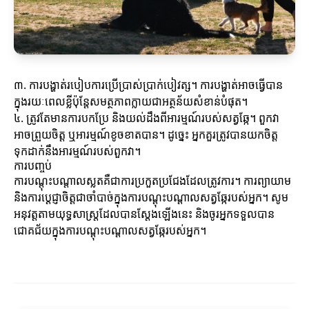
៣. ការបង្ហាត់របៀបការប្រើប្រាស់ប្រាក់បៀវត្ស។ ការបង្ហាត់អាចធ្វើបាន
ក្នុងរយៈពេលខ្លីប៉ុន្តែសមត្ថភាពក្លាយជាអត្ថន័យសំខាន់បំផុត។
៤. ត្រូវតែមានការបកប្រែ និងយល់ដឹងពីអារម្មណ៍របស់សត្វឆ្កែ។ ពួកវា
អាចព្រួយចិត្ត ឬអារម្មណ៍ខូចខាតបាន។ ដូច្នេះ អ្នកគួរត្រូវបានយកចិត្ត
ទុកដាក់នឹងអារម្មណ៍របស់ពួកវា។
ការបញ្ចប់
ការបណ្តុះបណ្តាលស្លតគឺជាការប្រកួតប្រជែង​ដែលត្រូវការ។ ការព្យាយាម
និងការប្តេជ្ញាចិត្តជាចាំបាច់ក្នុងការបណ្តុះបណ្តាលសត្វឆ្កែរបស់អ្នក។ សូម
អនុវត្តតាមយុទ្ធសាស្ត្រដែលបានស្ដែងឡើងនេះ និងចូរអ្នកទទួលបាន
ជោគជ័យក្នុងការបណ្តុះបណ្តាលសត្វឆ្កែរបស់អ្នក។