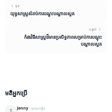
មុន
យុទ្ធសាស្ត្រសំរាប់ការបណ្តុះបណ្តាលស្លត
បន្ទាប់
កំរងវិធីសាស្ត្រដ៏មានប្រសិទ្ធភាពសម្រាប់ការបណ្តុះ
បណ្តាលស្លត
មតិអ្នកប្រើ
Jenny
មុននេះបន្តិច