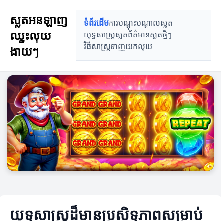
ស្លតអនឡាញ
ទំព័រដើម
ការបណ្តុះបណ្តាលស្លត
ឈ្នះលុយ
យុទ្ធសាស្ត្រស្លត
ព័ត៌មានស្លតថ្មីៗ
វិធីសាស្ត្រទាញយកលុយ
ងាយៗ
យុទ្ធសាស្ត្រដ៏មានប្រសិទ្ធភាពសម្រាប់