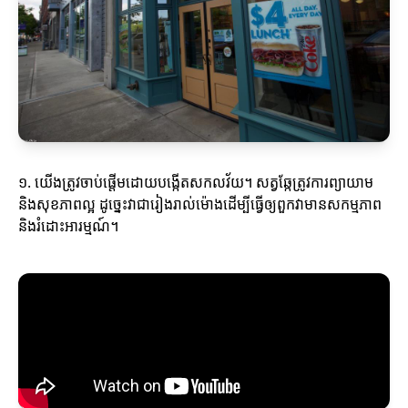
១. យើងត្រូវចាប់ផ្តើមដោយបង្កើតសកលវ័យ។ សត្វឆ្កែត្រូវការព្យាយាម
និងសុខភាពល្អ ដូច្នេះវាជារៀងរាល់ម៉ោងដើម្បីធ្វើឲ្យពួកវាមានសកម្មភាព
និងរំដោះអារម្មណ៍។