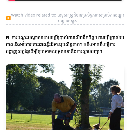
Watch Video related to: យុទ្ធសាស្ត្រដ៏មានប្រសិទ្ធភាពសម្រាប់ការបណ្តុះ
▶
បណ្តាលស្លត
២. ការបណ្តុះបណ្តាលដោយប្រើប្រាស់ការលើកទឹកចិត្ត។ ការប្រើប្រាស់រូប
ភាព និងអាហារនោះជាគន្លឹះដ៏មានប្រសិទ្ធភាព។ យើងអាចនឹងធ្វើការ
បង្ហាញសត្វឆ្កែដើម្បីឲ្យវាអាចសម្រួលទៅនឹងការស្តាប់បញ្ជា។