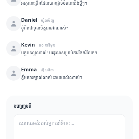
អរគុណច្រើនដែលបានផ្តល់ចំណេះដឹងថ្មីៗ។
Daniel
ម្សិលមិញ
ខ្ញុំពិតជាចូលចិត្តអានវាណាស់។
Kevin
១០ នាទីមុន
អត្ថបទល្អណាស់! អរគុណសម្រាប់ការចែករំលែក។
Emma
ម្សិលមិញ
ខ្លឹមសារច្បាស់លាស់ ងាយយល់ណាស់។
បញ្ចេញមតិ