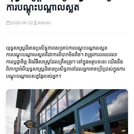
ការបណ្តុះបណ្តាលស្លត
2026-06-22
Admin
យុទ្ធសាស្ត្រដ៏មានប្រសិទ្ធភាពសម្រាប់ការបណ្តុះបណ្តាលស្លត
ការបណ្តុះបណ្តាលស្លតគឺជាការពិបាកមិនតិច។ វាត្រូវការពេលវេលា
ការប្តេជ្ញាចិត្ត និងវិធីសាស្ត្រដែលត្រឹមត្រូវ។ នៅក្នុងអត្ថបទនេះ យើងនឹង
ពិភាក្សាអំពីយុទ្ធសាស្ត្រដ៏មានប្រសិទ្ធភាពដែលអ្នកអាចប្រើប្រាស់ក្នុងការ​
បណ្តុះបណ្តាលសត្វឆ្កែរបស់អ្នក។