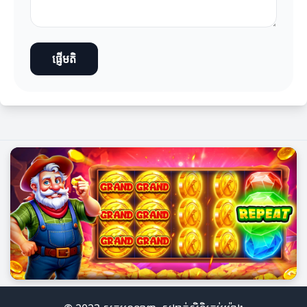
ផ្ញើមតិ