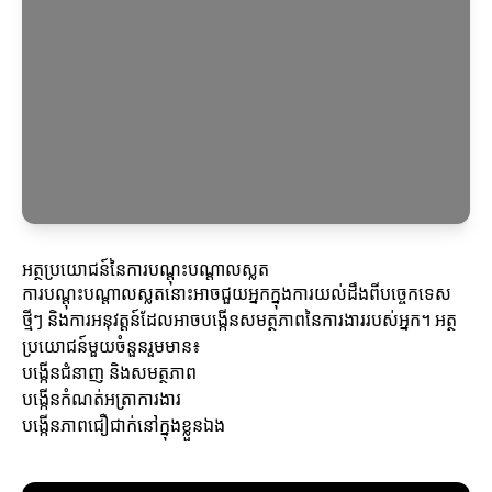
អត្ថប្រយោជន៍នៃការបណ្តុះបណ្តាលស្លត
ការបណ្តុះបណ្តាលស្លតនោះអាចជួយអ្នកក្នុងការយល់ដឹងពីបច្ចេកទេស
ថ្មីៗ និងការអនុវត្តន៍ដែលអាចបង្កើនសមត្ថភាពនៃការងាររបស់អ្នក។ អត្ថ
ប្រយោជន៍មួយចំនួនរួមមាន៖
បង្កើនជំនាញ និងសមត្ថភាព
បង្កើនកំណត់អត្រាការងារ
បង្កើនភាពជឿជាក់នៅក្នុងខ្លួនឯង