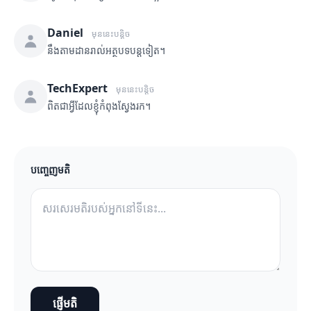
Daniel
មុននេះបន្តិច
នឹងតាមដានរាល់អត្ថបទបន្តទៀត។
TechExpert
មុននេះបន្តិច
ពិតជាអ្វីដែលខ្ញុំកំពុងស្វែងរក។
បញ្ចេញមតិ
ផ្ញើមតិ