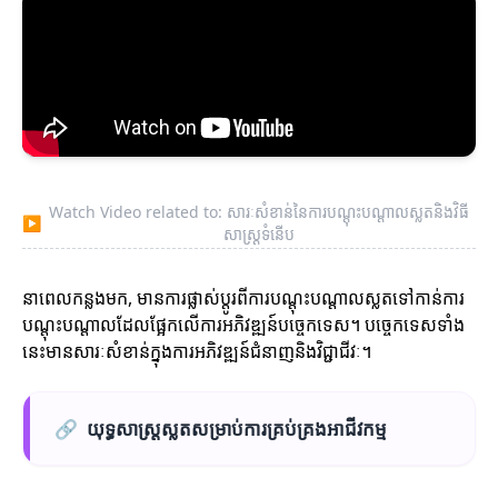
Watch Video related to: សារៈសំខាន់នៃការបណ្តុះបណ្តាលស្លតនិងវិធី
▶
សាស្ត្រទំនើប
នាពេលកន្លងមក, មានការផ្លាស់ប្តូរពីការបណ្តុះបណ្តាលស្លតទៅកាន់ការ
បណ្តុះបណ្តាលដែលផ្អែកលើការអភិវឌ្ឍន៍បច្ចេកទេស។ បច្ចេកទេសទាំង
នេះមានសារៈសំខាន់ក្នុងការអភិវឌ្ឍន៍ជំនាញនិងវិជ្ជាជីវៈ។
🔗
យុទ្ធសាស្ត្រស្លតសម្រាប់ការគ្រប់គ្រងអាជីវកម្ម