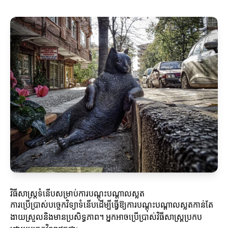
វិធីសាស្ត្រទំនើបសម្រាប់ការបណ្តុះបណ្តាលស្លត
ការប្រើប្រាស់បច្ចេកវិទ្យាទំនើបដើម្បីធ្វើឱ្យការបណ្តុះបណ្តាលស្លតកាន់តែ
ងាយស្រួលនិងមានប្រសិទ្ធភាព។ អ្នកអាចប្រើប្រាស់វិធីសាស្ត្រប្រកប