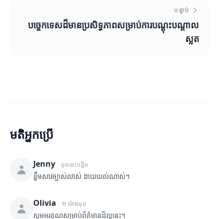
បន្ទាប់
បច្ចេកទេសដ៏មានប្រសិទ្ធភាពសម្រាប់ការបណ្តុះបណ្តាល
ស្លត
មតិអ្នកប្រើ
Jenny
មុននេះបន្តិច
ខ្លឹមសារច្បាស់លាស់ ងាយយល់ណាស់។
Olivia
២ ម៉ោងមុន
សូមអរគុណសម្រាប់ព័ត៌មានដ៏ល្អនេះ។