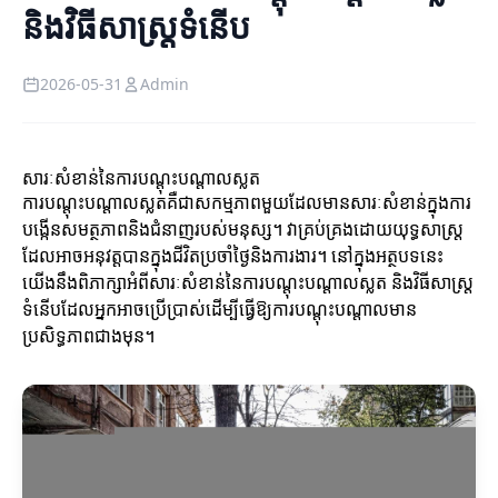
និងវិធីសាស្ត្រទំនើប
2026-05-31
Admin
សារៈសំខាន់នៃការបណ្តុះបណ្តាលស្លត
ការបណ្តុះបណ្តាលស្លតគឺជាសកម្មភាពមួយដែលមានសារៈសំខាន់ក្នុងការ
បង្កើនសមត្ថភាពនិងជំនាញរបស់មនុស្ស។ វាគ្រប់គ្រងដោយយុទ្ធសាស្ត្រ
ដែលអាចអនុវត្តបានក្នុងជីវិតប្រចាំថ្ងៃនិងការងារ។ នៅក្នុងអត្ថបទនេះ
យើងនឹងពិភាក្សាអំពីសារៈសំខាន់នៃការបណ្តុះបណ្តាលស្លត និងវិធីសាស្ត្រ
ទំនើបដែលអ្នកអាចប្រើប្រាស់ដើម្បីធ្វើឱ្យការបណ្តុះបណ្តាលមាន
ប្រសិទ្ធភាពជាងមុន។