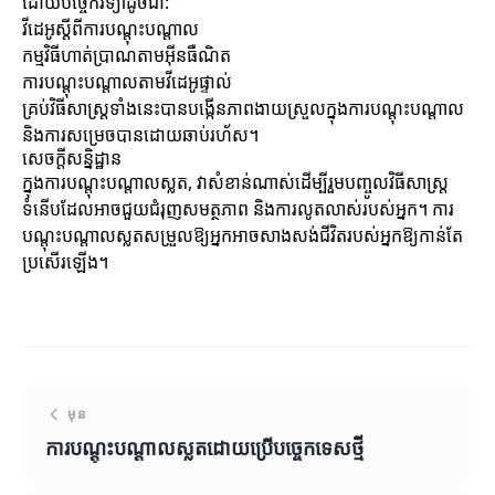
ដោយបច្ចេកវិទ្យាដូចជា:
វីដេអូស្តីពីការបណ្តុះបណ្តាល
កម្មវិធីហាត់ប្រាណតាមអ៊ីនធឺណិត
ការបណ្តុះបណ្តាលតាមវីដេអូផ្ទាល់
គ្រប់វិធីសាស្ត្រទាំងនេះបានបង្កើនភាពងាយស្រួលក្នុងការបណ្តុះបណ្តាល
និងការសម្រេចបានដោយឆាប់រហ័ស។
សេចក្តីសន្និដ្ឋាន
ក្នុងការបណ្តុះបណ្តាលស្លត, វាសំខាន់ណាស់ដើម្បីរួមបញ្ចូលវិធីសាស្ត្រ
ទំនើបដែលអាចជួយជំរុញសមត្ថភាព និងការលូតលាស់របស់អ្នក។ ការ
បណ្តុះបណ្តាលស្លតសម្រួលឱ្យអ្នកអាចសាងសង់ជីវិតរបស់អ្នកឱ្យកាន់តែ
ប្រសើរឡើង។
មុន
ការបណ្តុះបណ្តាលស្លតដោយប្រើបច្ចេកទេសថ្មី