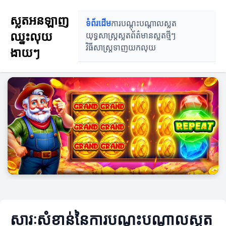
ស្លតអនឡាញ
ទំព័រដើម
ការបណ្តុះបណ្តាលស្លត
ឈ្នះលុយ
យុទ្ធសាស្ត្រស្លត
ព័ត៌មានស្លតថ្មីៗ
វិធីសាស្ត្រទាញយកលុយ
ងាយៗ
សារៈសំខាន់នៃការបណ្តុះបណ្តាលស្លត