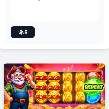
ផ្ញើមតិ