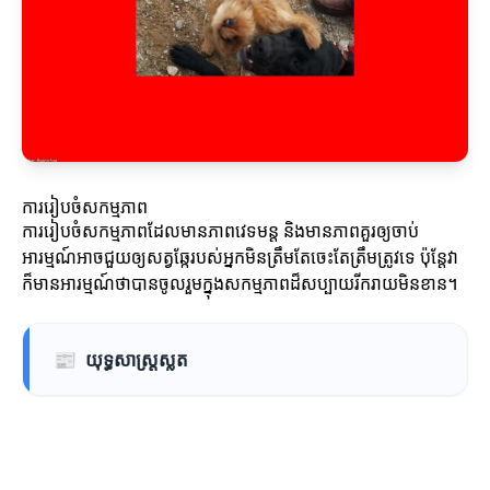
ការរៀបចំសកម្មភាព
ការរៀបចំសកម្មភាពដែលមានភាពវេទមន្ត និងមានភាពគួរឲ្យចាប់
អារម្មណ៍អាចជួយឲ្យសត្វឆ្កែរបស់អ្នកមិនត្រឹមតែចេះតែត្រឹមត្រូវទេ ប៉ុន្តែវា
ក៏មានអារម្មណ៍ថាបានចូលរួមក្នុងសកម្មភាពដ៏សប្បាយរីករាយមិនខាន។
📰
យុទ្ធសាស្ត្រស្លត