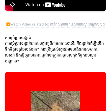
▶
Watch Video related to: ការកែលម្អបច្ចេកទេសការបណ្តុះបណ្តាលស្លត
ការប្រើប្រាស់រង្វាន់
ការប្រើប្រាស់រង្វាន់ជាការបង្ហាញពីការកោតសរសើរ និងរង្វាន់ដើម្បីលើក
ទឹកចិត្តសត្វឆ្កែរបស់អ្នក។ ការប្រើប្រាស់រង្វាន់អាចបង្កើនការសហការ
របស់វា និងធ្វើឲ្យវាមានអារម្មណ៍ថាត្រូវការចូលរួមក្នុងកិច្ចការបណ្តុះ
បណ្តាល។