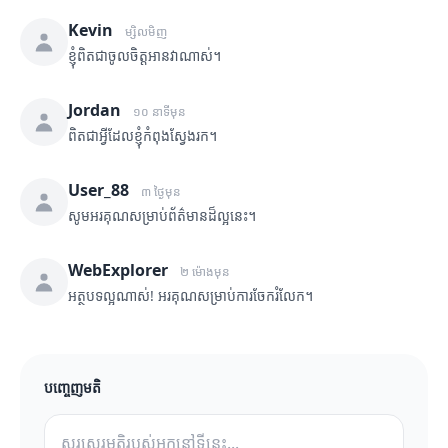
Kevin
ម្សិលមិញ
ខ្ញុំពិតជាចូលចិត្តអានវាណាស់។
Jordan
១០ នាទីមុន
ពិតជាអ្វីដែលខ្ញុំកំពុងស្វែងរក។
User_88
៣ ថ្ងៃមុន
សូមអរគុណសម្រាប់ព័ត៌មានដ៏ល្អនេះ។
WebExplorer
២ ម៉ោងមុន
អត្ថបទល្អណាស់! អរគុណសម្រាប់ការចែករំលែក។
បញ្ចេញមតិ