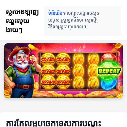
ស្លតអនឡាញ
ទំព័រដើម
ការបណ្តុះបណ្តាលស្លត
ឈ្នះលុយ
យុទ្ធសាស្ត្រស្លត
ព័ត៌មានស្លតថ្មីៗ
វិធីសាស្ត្រទាញយកលុយ
ងាយៗ
ការកែលម្អបច្ចេកទេសការបណ្តុះ