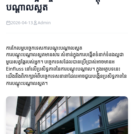
បណ្តាលស្លត
2026-04-13
Admin
ការកែលម្អបច្ចេកទេសការបណ្តុះបណ្តាលស្លត
ការបណ្តុះបណ្តាលស្លតមានសារៈសំខាន់ក្នុងការបង្កើតទំនាក់ទំនងល្អជា
មួយសត្វឆ្កែរបស់អ្នក។ បច្ចេកទេសដែលបានប្រើប្រាស់អាចមានអ
Einfluss នៅលើប្រសិទ្ធភាពនៃការបណ្តុះបណ្តាល។ ក្នុងអត្ថបទនេះ
យើងនឹងពិភាក្សាអំពីបច្ចេកទេសនានាដែលអាចជួយបង្កើនប្រសិទ្ធភាពនៃ
ការបណ្តុះបណ្តាលស្លត។