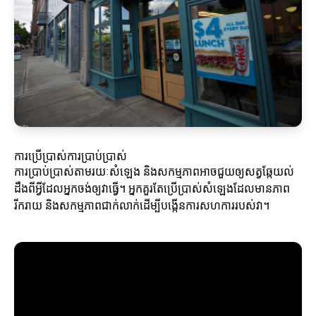
ការប្រើប្រាស់ការប្រាប់ប្រាស់
ការប្រាប់ប្រាស់តាមរយៈសំឡេង និងសកម្មភាពអាចជួយឲ្យសត្វឆ្កែយល់
ដឹងពីអ្វីដែលអ្នកចង់ឲ្យវាធ្វើ។ អ្នកគួរតែប្រើប្រាស់សំឡេងដែលមានភាព
រីករាយ និងសកម្មភាពជាក់លាក់ដើម្បីបង្កើនការសហការរបស់វា។