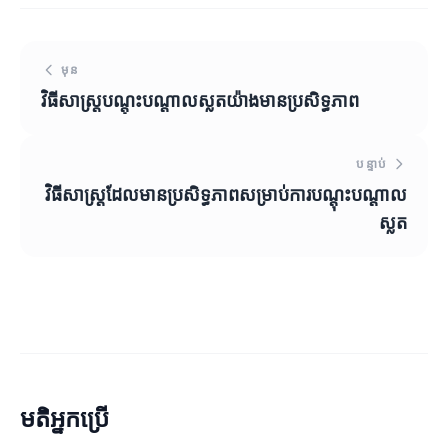
មុន
វិធីសាស្ត្របណ្តុះបណ្តាលស្លតយ៉ាងមានប្រសិទ្ធភាព
បន្ទាប់
វិធីសាស្ត្រដែលមានប្រសិទ្ធភាពសម្រាប់ការបណ្តុះបណ្តាល
ស្លត
មតិអ្នកប្រើ