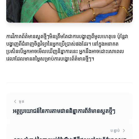
ការវិភាគព័ត៌មានស្លតថ្មីៗមិនត្រឹមតែជាការបង្ហាញពីមូលហេតុទេ ប៉ុន្តែវា
បង្ហាញពីជំនាញចិត្តវិទ្យានៃអ្នកប្រើប្រាស់ផងដែរ។ នៅក្នុងអនាគត
ប្រសិនបើអ្នកអាចមើលឃើញនិន្នាការនេះ អ្នកនឹងអាចដោះសោពេល
វេលាដែលមានតម្លៃសម្រាប់ការបង្ហោះព័ត៌មានថ្មីៗ។
មុន
អត្ថប្រយោជន៍នៃការតាមដាននិន្នាការព័ត៌មានស្លតថ្មីៗ
បន្ទាប់