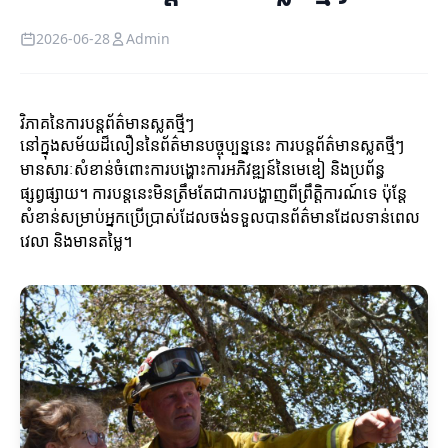
2026-06-28
Admin
វិភាគនៃការបន្តព័ត៌មានស្លតថ្មីៗ
នៅក្នុងសម័យដ៏លឿននៃព័ត៌មានបច្ចុប្បន្ននេះ ការបន្តព័ត៌មានស្លតថ្មីៗ
មានសារៈសំខាន់ចំពោះការបង្ហោះការអភិវឌ្ឍន៍នៃមេឌៀ និងប្រព័ន្ធ
ផ្សព្វផ្សាយ។ ការបន្តនេះមិនត្រឹមតែជាការបង្ហាញពីព្រឹត្តិការណ៍ទេ ប៉ុន្តែ
សំខាន់សម្រាប់អ្នកប្រើប្រាស់ដែលចង់ទទួលបានព័ត៌មានដែលទាន់ពេល
វេលា និងមានតម្លៃ។