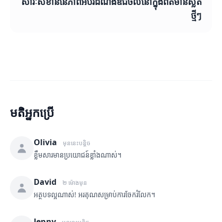
សារៈសំខាន់នៃភាពអប់រំដំណឹងឌីជីថលនៅក្នុងព័ត៌មានស្លត
ថ្មីៗ
មតិអ្នកប្រើ
Olivia
មុននេះបន្តិច
ខ្លឹមសារមានប្រយោជន៍ខ្លាំងណាស់។
David
២ ម៉ោងមុន
អត្ថបទល្អណាស់! អរគុណសម្រាប់ការចែករំលែក។
Jenny