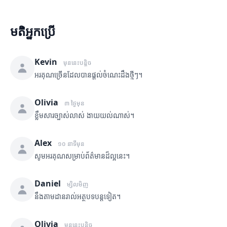
មតិអ្នកប្រើ
Kevin
មុននេះបន្តិច
អរគុណច្រើនដែលបានផ្តល់ចំណេះដឹងថ្មីៗ។
Olivia
៣ ថ្ងៃមុន
ខ្លឹមសារច្បាស់លាស់ ងាយយល់ណាស់។
Alex
១០ នាទីមុន
សូមអរគុណសម្រាប់ព័ត៌មានដ៏ល្អនេះ។
Daniel
ម្សិលមិញ
នឹងតាមដានរាល់អត្ថបទបន្តទៀត។
Olivia
មុននេះបន្តិច