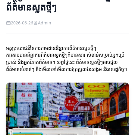
ព័ត៌មានស្លតថ្មីៗ
2026-06-26
Admin
អត្ថប្រយោជន៍នៃការតាមដាននិន្នាការព័ត៌មានស្លតថ្មីៗ
ការតាមដាននិន្នាការព័ត៌មានស្លតថ្មីៗគឺមានសារៈសំខាន់សម្រាប់អ្នកប្រើ
ប្រាស់ និងអ្នកវិភាគព័ត៌មាន។ សព្វថ្ងៃនេះ ព័ត៌មានស្លតថ្មីៗអាចផ្តល់
ព័ត៌មានសំខាន់ៗ និងមើលទៅមើលការប្រែប្រួលនៃសង្គម និងសេដ្ឋកិច្ច។