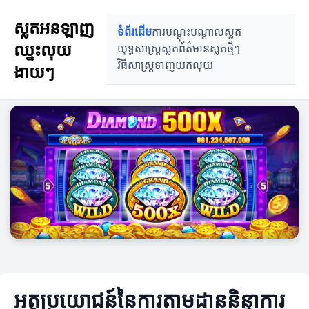
ស្លតអនឡាញ
ទំព័រដើម
ការបណ្តុះបណ្តាលស្លត
ឈ្នះលុយ
យុទ្ធសាស្ត្រស្លត
ព័ត៌មានស្លតថ្មីៗ
វិធីសាស្ត្រទាញយកលុយ
ងាយៗ
អត្ថប្រយោជន៍នៃការតាមដាននិន្នាការ