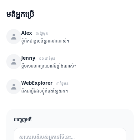
មតិអ្នកប្រើ
Alex
៣ ថ្ងៃមុន
ខ្ញុំពិតជាចូលចិត្តអានវាណាស់។
Jenny
១០ នាទីមុន
ខ្លឹមសារមានប្រយោជន៍ខ្លាំងណាស់។
WebExplorer
៣ ថ្ងៃមុន
ពិតជាអ្វីដែលខ្ញុំកំពុងស្វែងរក។
បញ្ចេញមតិ