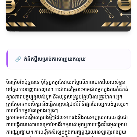
🔗
គំនិតថ្មីសម្រាប់ការទាញយកលុយ
មិនត្រឹមតែប៉ុន្មានទេ ប៉ុន្តែអ្នកគួរតែវាយតម្លៃលើភាពជោគជ័យរបស់ខ្លួន
នៅក្នុងការទាញយកលុយ។ ការវាយតម្លៃនេះអាចជួយអ្នកក្នុងការកំណត់
ស្ថានភាពបច្ចុប្បន្នរបស់អ្នក និងយុទ្ធសាស្ត្របន្ថែមដែលត្រូវមាន។ អ្នក
ត្រូវតែមានការសិក្សា និងធ្វើការស្រាវជ្រាវអំពីទីផ្សារដែលអ្នកចង់ចូលរួម។
ការលើកកម្ពស់គម្រោងផ្សេងៗ
អ្នកអាចចាប់ផ្តើមគម្រោងថ្មីៗដែលទាក់ទងនឹងការទាញយកលុយ ដូចជា
ការបង្កើតវេបសាយសម្រាប់អាជីវកម្មរបស់អ្នកឬការបង្កើតវីដេអូសម្រាប់
ការផ្សព្វផ្សាយ។ ការបង្កើតសំឡេងក្នុងការផ្សព្វផ្សាយអនឡាញអាចជួយ