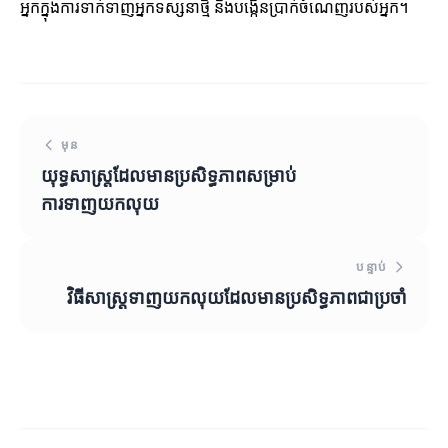
អ្នកក្នុងការទាក់ទាញអ្នកទស្សនាថ្មី និងបង្កើនប្រាក់ចំណេញរបស់អ្នក។
មុន
យុទ្ធសាស្ត្រដែលមានប្រសិទ្ធភាពសម្រាប់
ការទាញយកលុយ
បន្ទាប់
វិធីសាស្ត្រទាញយកលុយដែលមានប្រសិទ្ធភាពជាប្រចាំ