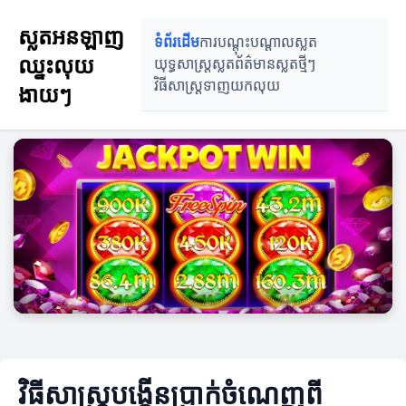
ស្លតអនឡាញ
ទំព័រដើម
ការបណ្តុះបណ្តាលស្លត
ឈ្នះលុយ
យុទ្ធសាស្ត្រស្លត
ព័ត៌មានស្លតថ្មីៗ
វិធីសាស្ត្រទាញយកលុយ
ងាយៗ
វិធីសាស្ត្របង្កើនប្រាក់ចំណេញពី