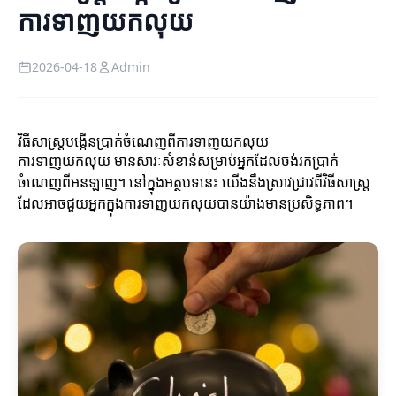
ការទាញយកលុយ
2026-04-18
Admin
វិធីសាស្ត្របង្កើនប្រាក់ចំណេញពីការទាញយកលុយ
ការទាញយកលុយ មានសារៈសំខាន់សម្រាប់អ្នកដែលចង់រកប្រាក់
ចំណេញពីអនឡាញ។ នៅក្នុងអត្ថបទនេះ យើងនឹងស្រាវជ្រាវពីវិធីសាស្ត្រ
ដែលអាចជួយអ្នកក្នុងការទាញយកលុយបានយ៉ាងមានប្រសិទ្ធភាព។