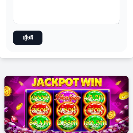
ផ្ញើមតិ