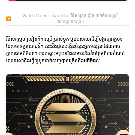
Watch Video related to: វិធីសាស្ត្របង្កើនប្រាក់ចំណេញពី
▶
ការទាញយកលុយ
វិធីសាស្ត្របន្តទៀតគឺការប្រើប្រាស់ប្លុក ឬវេបសាយដើម្បីបង្ហាញអត្ថបទ
ដែលមានប្រយោជន៍។ នេះនឹងជួយបង្កើនចំនួនអ្នកទស្សនាដែលអាច
ក្លាយជាអតិថិជន។ ការបង្ហោះអត្ថបទដែលមានខិតខំបន្ថែមពីការកំណត់
ពេលវេលានឹងធ្វើឲ្យអ្នកទាក់ទាញបានច្រើននឹងអតិថិជន។