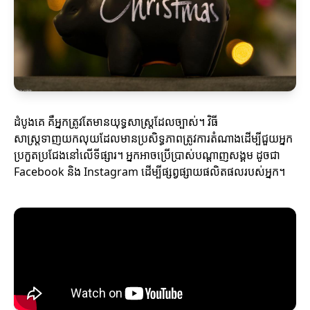
ដំបូងគេ គឺអ្នកត្រូវតែមានយុទ្ធសាស្ត្រដែលច្បាស់។ វិធី
សាស្ត្រទាញយកលុយដែលមានប្រសិទ្ធភាពត្រូវការតំណាងដើម្បីជួយអ្នក
ប្រកួតប្រជែងនៅលើទីផ្សារ។ អ្នកអាចប្រើប្រាស់បណ្តាញសង្គម ដូចជា
Facebook និង Instagram ដើម្បីផ្សព្វផ្សាយផលិតផលរបស់អ្នក។