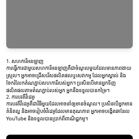
1. សហការីអនឡាញ
ការធ្វើការជាមួយសហការីអនឡាញគឺជាចំណូលមួយដែលមានភាពងាយ
ស្រួល។ អ្នកអាចជ្រើសរើសផលិតផលឬសេវាកម្ម ដែលអ្នកស្គាល់ និង
ចែករំលែកតំណភ្ជាប់សហការីរបស់អ្នក។ ប្រសិនបើមានអ្នកទិញ
ផលិតផលតាមតំណភ្ជាប់របស់អ្នក អ្នកនឹងទទួលបានកម្រៃ។
2. ការបវតីវីដេអូ
ការបវតីវីដេអូគឺជាវិធីមួយដែលអាចនាំឲ្យមានចំណូល។ ប្រសិនបើអ្នកមាន
គំនិតល្អ និងអាចរៀបចំវីដេអូដែលមានគុណភាព អ្នកអាចបង្កើតឆានែល
YouTube និងទទួលបានប្រាក់ពីពាណិជ្ជកម្ម។