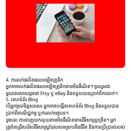
4. ការលក់ផលិតផលអេឡិចត្រូនិក
អ្នកអាចលក់ផលិតផលអេឡិចត្រូនិកតាមអិនធឺណិត។ ចូលរួមជា
មួយវេបសាយដូចជា Etsy ឬ eBay និងទទួលបានប្រាក់ពីការលក់។
5. គេហទំព័រ Blog
បើអ្នកចូលចិត្តសរសេរ អ្នកអាចបង្កើតគេហទំព័រ Blog និងទទួលបាន
ប្រាក់ពីពាណិជ្ជកម្ម ឬការលក់អត្ថបទ។
ដូចនេះ ការទាញយកលុយតាមអិនធឺណិតមានវិធីសាស្ត្រច្រើន។ អ្នក
ត្រូវតែជ្រើសរើសវិធីសាស្ត្រដែលសមស្របនឹងជីវិត និងការប្រើប្រាស់របស់