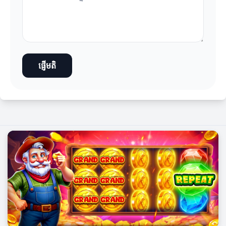
ផ្ញើមតិ