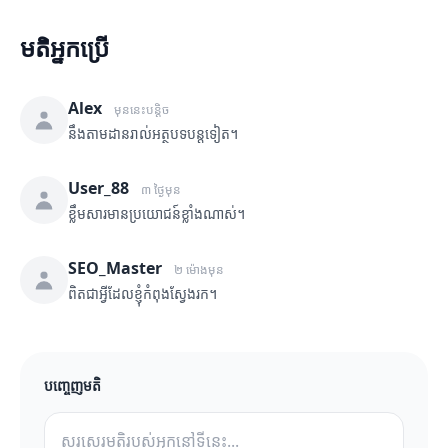
មតិអ្នកប្រើ
Alex
មុននេះបន្តិច
នឹងតាមដានរាល់អត្ថបទបន្តទៀត។
User_88
៣ ថ្ងៃមុន
ខ្លឹមសារមានប្រយោជន៍ខ្លាំងណាស់។
SEO_Master
២ ម៉ោងមុន
ពិតជាអ្វីដែលខ្ញុំកំពុងស្វែងរក។
បញ្ចេញមតិ