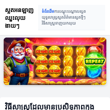
ស្លតអនឡាញ
ទំព័រដើម
ការបណ្តុះបណ្តាលស្លត
ឈ្នះលុយ
យុទ្ធសាស្ត្រស្លត
ព័ត៌មានស្លតថ្មីៗ
វិធីសាស្ត្រទាញយកលុយ
ងាយៗ
វិធីសាស្ត្រដែលមានប្រសិទ្ធភាពក្នុង