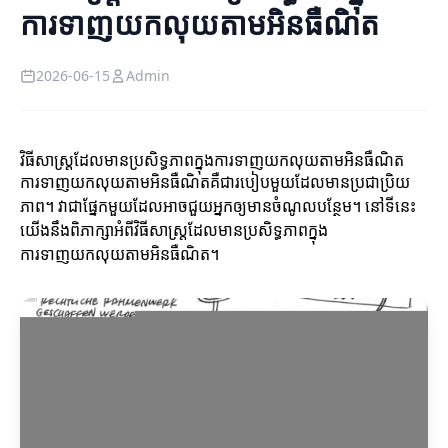
ការទាញយកលុយតាមអិនធឺណិត
2026-06-15
Admin
វិធីសាស្ត្រដែលមានប្រសិទ្ធភាពក្នុងការទាញយកលុយតាមអិនធឺណិត
ការទាញយកលុយតាមអិនធឺណិតគឺជារបៀបមួយដែលមានប្រជាប្រិយ
ភាព។ វាជាផ្នែកមួយដែលអាចជួយអ្នកឲ្យមានចំណូលបន្ថែម។ នៅទីនេះ
យើងនឹងពិភាក្សាអំពីវិធីសាស្ត្រដែលមានប្រសិទ្ធភាពក្នុង
ការទាញយកលុយតាមអិនធឺណិត។