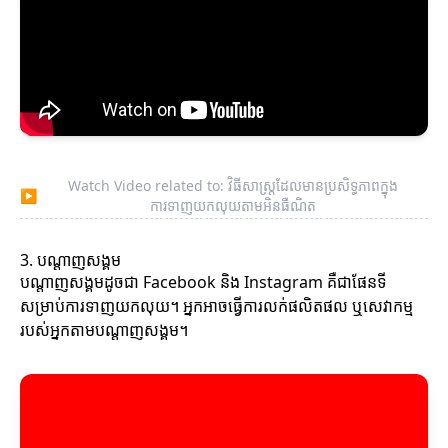
Watch Video related to: វិធីសាស្ត្រដែលមានប្រសិទ្ធភាពក្នុង
▶
ការទាញយកលុយតាមអិនធឺណិត
3. បណ្តាញសង្គម
បណ្តាញសង្គមដូចជា Facebook និង Instagram គឺជាផែនទី
សម្រាប់ការទាញយកលុយ។ អ្នកអាចធ្វើការលក់ផលិតផល ឬសេវាកម្ម
របស់អ្នកតាមបណ្តាញសង្គម។