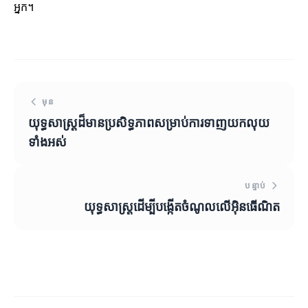
អ្នក។
មុន
យុទ្ធសាស្ត្រដ៏មានប្រសិទ្ធភាពសម្រាប់ការទាញយកលុយ
ទាំងអស់
បន្ទាប់
យុទ្ធសាស្ត្រដើម្បីបង្កើតចំណូលលើអ៊ិនធើណិត