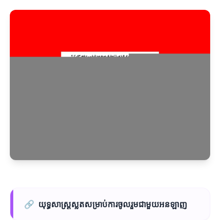
🔗
យុទ្ធសាស្ត្រស្លតសម្រាប់ការចូលរួមជាមួយអនឡាញ