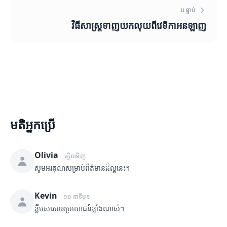
បន្ទាប់
វិធីសាស្ត្រទាញយកលុយពីវេទិកាអនឡាញ
មតិអ្នកប្រើ
Olivia
ម្សិលមិញ
សូមអរគុណសម្រាប់ព័ត៌មានដ៏ល្អនេះ។
Kevin
១០ នាទីមុន
ខ្លឹមសារមានប្រយោជន៍ខ្លាំងណាស់។