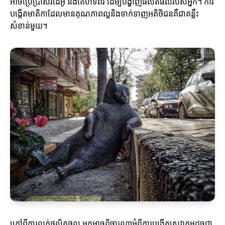
អាចប្រើប្រាស់វីដេអូ និងគេហទំព័រ ដើម្បីបង្ហាញផលិតផលរបស់អ្នក។ ការ
បង្កើតមាតិកាដែលមានគុណភាពល្អនិងទាក់ទាញអតិថិជនគឺជាគន្លឹះ
សំខាន់មួយ។
ក្រៅពីការលក់ផលិតផល អ្នកអាចពិចារណាអំពីការបង្កើតសេវាកម្មដូចជា