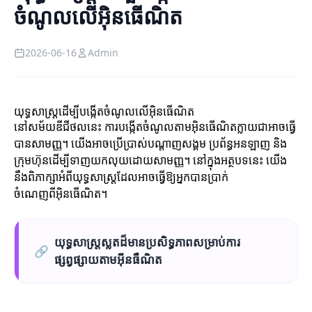
ចំណូលលើអ៊ិនធើណិត
2026-06-16
Admin
យុទ្ធសាស្ត្រដើម្បីបង្កើតចំណូលលើអ៊ិនធើណិត
នៅសម័យឌីជីថលនេះ ការបង្កើតចំណូលតាមអ៊ិនធើណិតក្លាយជាអាចធ្វើ
បានសាមញ្ញ។ យើងអាចប្រើប្រាស់បណ្តាញសង្គម ប្រព័ន្ធអនឡាញ និង
ក្រុមហ៊ុនដើម្បីទាញយកលុយដោយសាមញ្ញ។ នៅក្នុងអត្ថបទនេះ យើង
នឹងពិភាក្សាអំពីយុទ្ធសាស្ត្រដែលអាចធ្វើឱ្យអ្នកបានប្រាក់
ចំណេញពីអ៊ិនធើណិត។
យុទ្ធសាស្ត្រស្លតដ៏មានប្រសិទ្ធភាពសម្រាប់ការ
🔗
ផ្សព្វផ្សាយតាមអ៊ីនធឺណិត