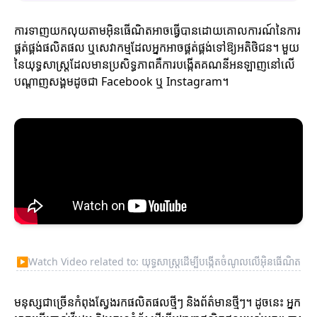
ការទាញយកលុយតាមអ៊ិនធើណិតអាចធ្វើបានដោយគោលការណ៍នៃការ
ផ្គត់ផ្គង់ផលិតផល ឬសេវាកម្មដែលអ្នកអាចផ្គត់ផ្គង់ទៅឱ្យអតិថិជន។ មួយ
នៃយុទ្ធសាស្ត្រដែលមានប្រសិទ្ធភាពគឺការបង្កើតគណនីអនឡាញនៅលើ
បណ្តាញសង្គមដូចជា Facebook ឬ Instagram។
▶
Watch Video related to: យុទ្ធសាស្ត្រដើម្បីបង្កើតចំណូលលើអ៊ិនធើណិត
មនុស្សជាច្រើនកំពុងស្វែងរកផលិតផលថ្មីៗ និងព័ត៌មានថ្មីៗ។ ដូចនេះ អ្នក