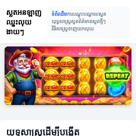
ស្លតអនឡាញ
ទំព័រដើម
ការបណ្តុះបណ្តាលស្លត
ឈ្នះលុយ
យុទ្ធសាស្ត្រស្លត
ព័ត៌មានស្លតថ្មីៗ
វិធីសាស្ត្រទាញយកលុយ
ងាយៗ
យុទ្ធសាស្ត្រដើម្បីបង្កើត