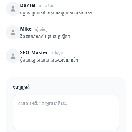
Daniel
១០ នាទីមុន
អត្ថបទល្អណាស់! អរគុណសម្រាប់ការចែករំលែក។
Mike
ម្សិលមិញ
នឹងតាមដានរាល់អត្ថបទបន្តទៀត។
SEO_Master
៣ ថ្ងៃមុន
ខ្លឹមសារច្បាស់លាស់ ងាយយល់ណាស់។
បញ្ចេញមតិ