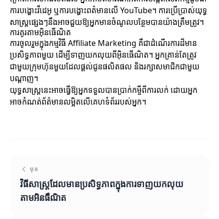
ការបង្ហោះវីដេអូ ឬការបង្ហោះពត៌មានលើ YouTube។ ការប្រើប្រាស់យុទ្ធ
សាស្ត្រផ្សេងៗនឹងអាចជួយឱ្យអ្នកមានចំណូលបន្ថែមបានយ៉ាងត្រឹមត្រូវ។
ការគូរតាមអ៊ិនធើណិត
ការចូលរួមក្នុងកម្មវិធី Affiliate Marketing គឺជាដំណើរការដ៏មាន
ប្រសិទ្ធភាពមួយ ដើម្បីទាញយកលុយពីអ៊ិនធើណិត។ អ្នកគ្រាន់តែត្រូវ
ជាមួយក្រុមហ៊ុនមួយដែលផ្ដល់ជូនផលិតផល និងរក្សាសមាជិកជាមួយ
បណ្ដាញ។
យុទ្ធសាស្ត្រនេះអាចធ្វើឱ្យអ្នកទទួលបានប្រាក់កម្ចីពីការលក់ ដោយអ្នក
អាចកំណត់ព័ត៌មានលម្អិតលើគេហទំព័ររបស់អ្នក។
មុន
វិធីសាស្ត្រដែលមានប្រសិទ្ធភាពក្នុងការទាញយកលុយ
តាមអិនធឺណិត