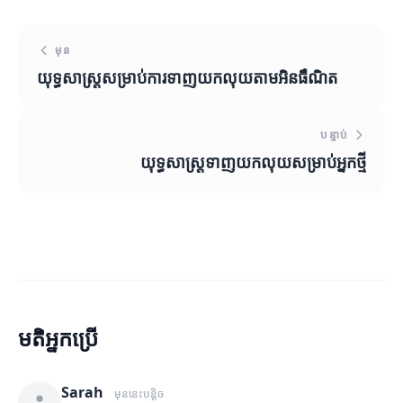
មុន
យុទ្ធសាស្ត្រសម្រាប់ការទាញយកលុយតាមអិនធឺណិត
បន្ទាប់
យុទ្ធសាស្ត្រទាញយកលុយសម្រាប់អ្នកថ្មី
មតិអ្នកប្រើ
Sarah
មុននេះបន្តិច