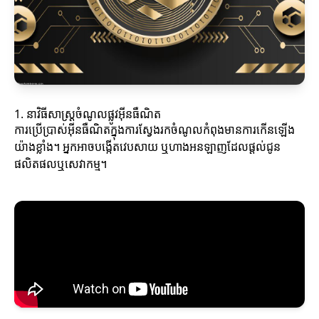
1. នាវិធីសាស្ត្រចំណូលផ្លូវអ៊ីនធឺណិត
ការប្រើប្រាស់អ៊ីនធឺណិតក្នុងការស្វែងរកចំណូលកំពុងមានការកើនឡើង
យ៉ាងខ្លាំង។ អ្នកអាចបង្កើតវេបសាយ ឬហាងអនឡាញដែលផ្តល់ជូន
ផលិតផលឬសេវាកម្ម។