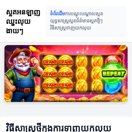
ស្លតអនឡាញ
ទំព័រដើម
ការបណ្តុះបណ្តាលស្លត
ឈ្នះលុយ
យុទ្ធសាស្ត្រស្លត
ព័ត៌មានស្លតថ្មីៗ
វិធីសាស្ត្រទាញយកលុយ
ងាយៗ
វិធីសាស្ត្រថ្មីក្នុងការទាញយកលុយ