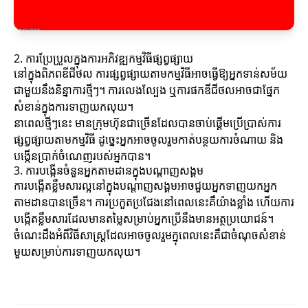
2. ការប្រែប្រួលក្នុងការអភិវឌ្ឍកម្មវិធីផ្សព្វផ្សាយ
នៅក្នុងពិភពឌីជីថល ការផ្សព្វផ្សាយតាមកម្មវិធីអាចធ្វើឱ្យអ្នកទាន់សម័យ
ជាមួយនឹងនិន្នាការថ្មីៗ។ ការលេងល្បែង ឬការផកឌីជីថលអាចជាផ្នែក
សំខាន់ក្នុងការទាញយកលុយ។
នាពេលថ្មីៗនេះ មានក្រុមហ៊ុនជាច្រើនដែលបានចាប់ផ្តើមប្រើប្រាស់ការ
ផ្សព្វផ្សាយតាមកម្មវិធី ដូច្នេះអ្នកអាចចូលរួមកាត់បន្ថយការចំណាយ និង
បង្កើនប្រាក់ចំណេញរបស់អ្នកបាន។
3. ការបង្កើនចំនួនអ្នកតាមដានក្នុងបណ្តាញសង្គម
ការបង្កើតខ្លឹមសារល្អនៅក្នុងបណ្តាញសង្គមអាចជួយអ្នកទាញយកអ្នក
តាមដានបានច្រើន។ ការប្រកួតប្រជែងនៅពេលនេះគឺយ៉ាងខ្លាំង ហើយការ
បង្កើតខ្លឹមសារដែលមានតម្លៃសម្រាប់អ្នកប្រើនឹងមានអត្ថប្រយោជន៍។
ចំណេះដឹងអំពីវិធីសាស្ត្រដែលអាចចូលរួមក្នុពេលនេះគឺជាចំណុចសំខាន់
មួយសម្រាប់ការទាញយកលុយ។