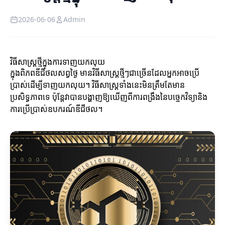
2026-06-06
Admin
វិធីសាស្ត្រថ្មីក្នុងការទាញយកលុយ
ក្នុងពិភពឌីជីថលសព្វថ្ងៃ មានវិធីសាស្ត្រថ្មីៗជាច្រើនដែលអ្នកអាចប្រើ
ប្រាស់ដើម្បីទាញយកលុយ។ វិធីសាស្ត្រទាំងនេះមិនត្រឹមតែមាន
ប្រសិទ្ធភាពទេ ប៉ុន្តែវាបានបង្ហាញឱ្យឃើញពីការពង្រឹងនៃបច្ចេកវិទ្យានិង
ការប្រើប្រាស់ឧបករណ៍ឌីជីថល។