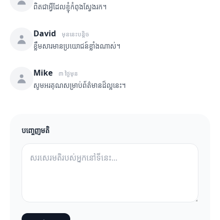
ពិតជាអ្វីដែលខ្ញុំកំពុងស្វែងរក។
David
មុននេះបន្តិច
ខ្លឹមសារមានប្រយោជន៍ខ្លាំងណាស់។
Mike
៣ ថ្ងៃមុន
សូមអរគុណសម្រាប់ព័ត៌មានដ៏ល្អនេះ។
បញ្ចេញមតិ