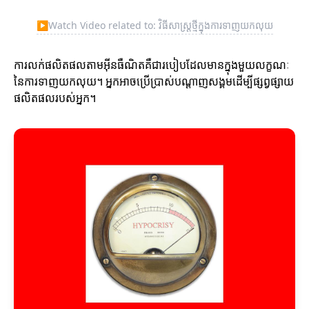
▶
Watch Video related to: វិធីសាស្ត្រថ្មីក្នុងការទាញយកលុយ
ការលក់ផលិតផលតាមអ៊ីនធឺណិតគឺជារបៀបដែលមានក្នុងមួយលក្ខណៈ
នៃការទាញយកលុយ។ អ្នកអាចប្រើប្រាស់បណ្តាញសង្គមដើម្បីផ្សព្វផ្សាយ
ផលិតផលរបស់អ្នក។