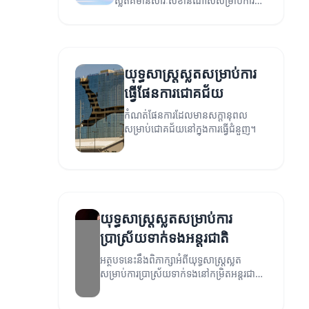
ស្លតគឺមានសារៈសំខាន់ណាស់សម្រាប់ការ
ប្រាស្រ័យទាក់ទង។
យុទ្ធសាស្ត្រស្លតសម្រាប់ការ
ធ្វើផែនការជោគជ័យ
កំណត់ផែនការដែលមានសក្តានុពល
សម្រាប់ជោគជ័យនៅក្នុងការធ្វើជំនួញ។
យុទ្ធសាស្ត្រស្លតសម្រាប់ការ
ប្រាស្រ័យទាក់ទងអន្តរជាតិ
អត្ថបទនេះនឹងពិភាក្សាអំពីយុទ្ធសាស្ត្រស្លត
សម្រាប់ការប្រាស្រ័យទាក់ទងនៅកម្រិតអន្តរជាតិ
និងវិធីសាស្ត្រដែលអាចកែលម្អការទំនាក់ទំនង
រវាងអ្នកបណ្តុះបណ្តាលនិងអតិថិជន។