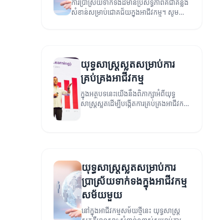
ការប្រាស្រ័យទាក់ទងដ៏មានប្រសិទ្ធិភាពគឺជាគន្លង
សំខាន់សម្រាប់ជោគជ័យក្នុងអាជីវកម្ម។ សូម
ស្វែងយល់ពីយុទ្ធសាស្ត្រស្លតដែលអាចជួយ
កែលំអការប្រាស្រ័យទាក់ទងរបស់អ្នក។
យុទ្ធសាស្ត្រស្លតសម្រាប់ការ
គ្រប់គ្រងអាជីវកម្ម
ក្នុងអត្ថបទនេះយើងនឹងពិភាក្សាអំពីយុទ្ធ
សាស្ត្រស្លតដើម្បីបង្កើតការគ្រប់គ្រងអាជីវកម្ម
ដែលមានប្រសិទ្ធិភាព។
យុទ្ធសាស្ត្រស្លតសម្រាប់ការ
ប្រាស្រ័យទាក់ទងក្នុងអាជីវកម្ម
សម័យមួយ
នៅក្នុងអាជីវកម្មសម័យថ្មីនេះ យុទ្ធសាស្ត្រ