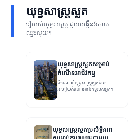
យុទ្ធសាស្ត្រស្លត
រៀបរាប់យុទ្ធសាស្ត្រ ជួយបង្កើនឱកាស
ឈ្នះលុយ។
យុទ្ធសាស្ត្រស្លតសម្រាប់
កំណើនអាជីវកម្ម
ពិចារណាពីយុទ្ធសាស្ត្រស្លតដែល
អាចជួយកំណើនអាជីវកម្មរបស់អ្នក។
យុទ្ធសាស្ត្រស្លតប្រសិទ្ធិភាព
សម្រាប់ការចូលរួមជាមួយ