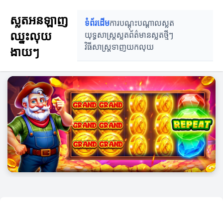
ស្លតអនឡាញ
ទំព័រដើម
ការបណ្តុះបណ្តាលស្លត
ឈ្នះលុយ
យុទ្ធសាស្ត្រស្លត
ព័ត៌មានស្លតថ្មីៗ
វិធីសាស្ត្រទាញយកលុយ
ងាយៗ