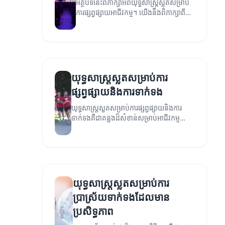
អត្ថបទនេះពិភាក្សាអំពីយុទ្ធសាស្ត្រស្លតសម្រាប់
ការផ្សព្វផ្សាយអាជីវកម្ម។ យើងនឹងពិភាក្សាពី
វិធីជួយបង្កើនសកម្មភាពទីផ្សារនិងទាក់ទាញ
អតិថិជន។
យុទ្ធសាស្ត្រស្លតសម្រាប់ការ
ផ្សព្វផ្សាយនិងការទាក់ទង
យុទ្ធសាស្ត្រស្លតសម្រាប់ការផ្សព្វផ្សាយនិងការ
ទាក់ទងគឺជាគន្លងដ៏សំខាន់សម្រាប់អាជីវកម្ម
ណាមួយ។ នៅក្នុងអត្ថបទនេះយើងនឹងយល់ដឹងពី
វិធីផ្សព្វផ្សាយសកម្មភាពរបស់អ្នកឱ្យមាន
ប្រសិទ្ធភាព។
យុទ្ធសាស្ត្រស្លតសម្រាប់ការ
ប្រាស្រ័យទាក់ទងដែលមាន
ប្រសិទ្ធភាព