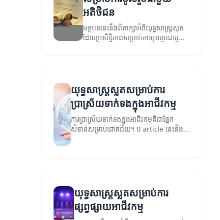
អតិថិជន
អត្ថបទនេះនឹងពិភាក្សាអំពីយុទ្ធសាស្ត្រស្លត
ដែលប្រសិទ្ធិភាពសម្រាប់ការចូលរួមជាមួយ
អតិថិជន។
យុទ្ធសាស្ត្រស្លតសម្រាប់ការ
ប្រាស្រ័យទាក់ទងក្នុងអាជីវកម្ម
ការប្រាស្រ័យទាក់ទងក្នុងអាជីវកម្មគឺជាផ្នែក
សំខាន់សម្រាប់ជោគជ័យ។ ប article នេះនឹង
ពិភាក្សាអំពីយុទ្ធសាស្ត្រស្លតដែលអាចជួយឲ្យអ្នក
ប្រើប្រាស់ទំនាក់ទំនងដែលមានប្រសិទ្ធភាព។
យុទ្ធសាស្ត្រស្លតសម្រាប់ការ
ផ្សព្វផ្សាយអាជីវកម្ម