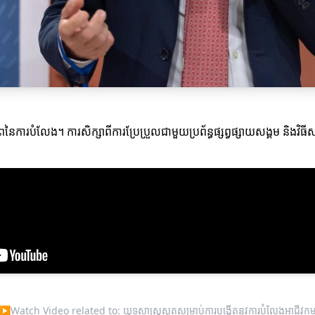
នៃការបំលែង។ ការសិក្សាពីការប្រែប្រួលជាមួយប្រព័ន្ធផ្សព្វផ្សាយសង្គម និងវិធីសា
▶
Watch Video related to: យុទ្ធសាស្ត្រស្លតសម្រាប់ការបង្កើតនូវការបំលែងអាជីវកម្