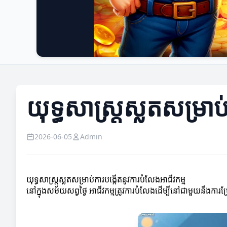
យុទ្ធសាស្ត្រស្លតសម្រា
2026-06-05
Admin
យុទ្ធសាស្ត្រស្លតសម្រាប់ការបង្កើតនូវការបំលែងអាជីវកម្ម
នៅក្នុងសម័យសព្វថ្ងៃ អាជីវកម្មត្រូវការបំលែងដើម្បីនៅជាមួយនឹងការប្រែប