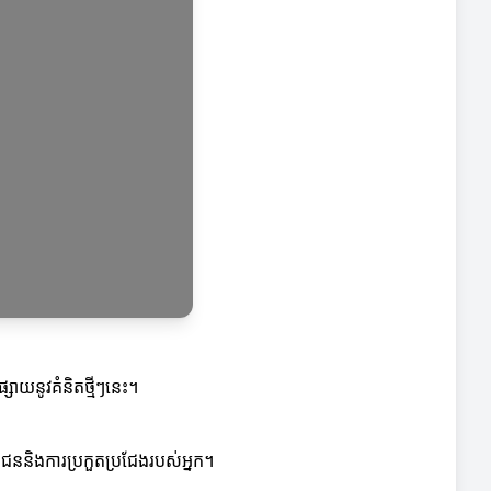
្សាយនូវគំនិតថ្មីៗនេះ។
ជននិងការប្រកួតប្រជែងរបស់អ្នក។