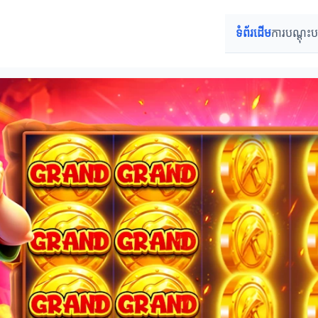
ទំព័រដើម
ការបណ្តុះ