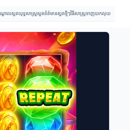
បណ្តាលស្លត
យុទ្ធសាស្ត្រស្លត
ព័ត៌មានស្លតថ្មីៗ
វិធីសាស្ត្រទាញយកលុយ