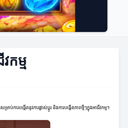
ីវកម្ម
ាប់ការបង្កើតនូវការផ្លាស់ប្ដូរ និងការបង្កើតភាពថ្មីៗក្នុងអាជីវកម្ម។