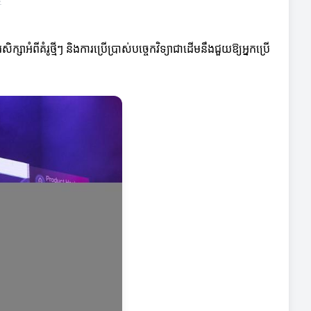
ំពីគំរូថ្មីៗ និងការប្រើប្រាស់បច្ចេកវិទ្យាជាដើមនឹងជួយឱ្យអ្នកប្រើ