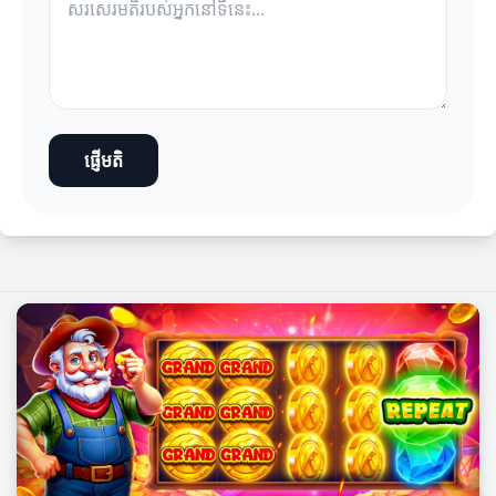
ផ្ញើមតិ