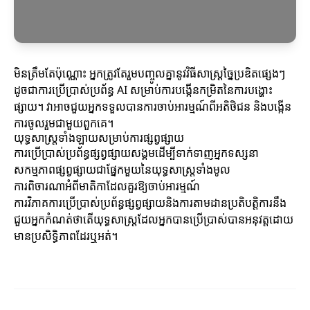
មិនត្រឹមតែប៉ុណ្ណោះ អ្នកត្រូវតែរួមបញ្ចូលគ្នានូវវិធីសាស្ត្រច្នៃប្រឌិតផ្សេងៗ
ដូចជាការប្រើប្រាស់ប្រព័ន្ធ AI សម្រាប់ការបង្កើនកម្រិតនៃការបង្ហោះ
ផ្សាយ។ វាអាចជួយអ្នកទទួលបានការចាប់អារម្មណ៍ពីអតិថិជន និងបង្កើន
ការចូលរួមជាមួយពួកគេ។
យុទ្ធសាស្ត្រទាំងឡាយសម្រាប់ការផ្សព្វផ្សាយ
ការប្រើប្រាស់ប្រព័ន្ធផ្សព្វផ្សាយសង្គមដើម្បីទាក់ទាញអ្នកទស្សនា
សកម្មភាពផ្សព្វផ្សាយជាផ្នែកមួយនៃយុទ្ធសាស្ត្រទាំងមូល
ការពិចារណាអំពីមាតិកាដែលគួរឱ្យចាប់អារម្មណ៍
ការវិភាគការប្រើប្រាស់ប្រព័ន្ធផ្សព្វផ្សាយនិងការតាមដានប្រតិបត្តិការនឹង
ជួយអ្នកកំណត់ថាតើយុទ្ធសាស្ត្រដែលអ្នកបានប្រើប្រាស់បានអនុវត្តដោយ
មានប្រសិទ្ធិភាពដែរឬអត់។