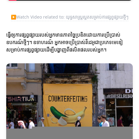
▶
Watch Video related to: យុទ្ធសាស្ត្រស្លតសម្រាប់ការផ្សព្វផ្សាយថ្មីៗ
ធ្វើឲ្យការផ្សព្វផ្សាយរបស់អ្នកមានភាពច្នៃប្រឌិតដោយការប្រើប្រាស់
ឧបករណ៍ថ្មីៗ។ ឧទាហរណ៍ អ្នកអាចប្រើប្រាស់វីដេអូជាប្រភេទមេឌៀ
សម្រាប់ការផ្សព្វផ្សាយដើម្បីបង្ហាញពីផលិតផលរបស់អ្នក។