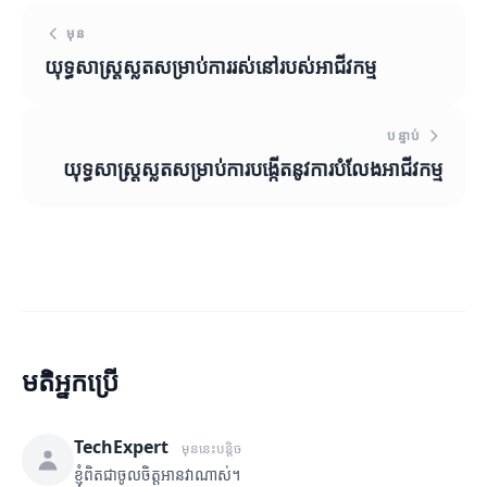
មុន
យុទ្ធសាស្ត្រស្លតសម្រាប់ការរស់នៅរបស់អាជីវកម្ម
បន្ទាប់
យុទ្ធសាស្ត្រស្លតសម្រាប់ការបង្កើតនូវការបំលែងអាជីវកម្ម
មតិអ្នកប្រើ
TechExpert
មុននេះបន្តិច
ខ្ញុំពិតជាចូលចិត្តអានវាណាស់។