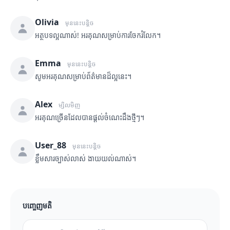
Olivia
មុននេះបន្តិច
អត្ថបទល្អណាស់! អរគុណសម្រាប់ការចែករំលែក។
Emma
មុននេះបន្តិច
សូមអរគុណសម្រាប់ព័ត៌មានដ៏ល្អនេះ។
Alex
ម្សិលមិញ
អរគុណច្រើនដែលបានផ្តល់ចំណេះដឹងថ្មីៗ។
User_88
មុននេះបន្តិច
ខ្លឹមសារច្បាស់លាស់ ងាយយល់ណាស់។
បញ្ចេញមតិ