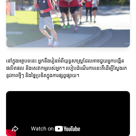
នៅក្នុងអត្ថបទនេះ អ្នកនឹងរៀនអំពីយុទ្ធសាស្ត្រដែលអាចជួយអ្នកបង្កើន
ផលិតផល និងសេវាកម្មរបស់អ្នក។ របៀបដំណើរការនេះគឺដើម្បីស្វែងរក
នូវភាពថ្មីៗ និងច្នៃប្រឌិតក្នុងការផ្សព្វផ្សាយ។