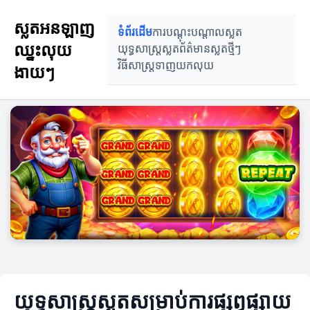
ស្លតអនឡាញ
ទំព័រដើម
ការបណ្តុះបណ្តាលស្លត
ឈ្នះលុយ
យុទ្ធសាស្ត្រស្លត
ព័ត៌មានស្លតថ្មីៗ
វិធីសាស្ត្រទាញយកលុយ
ងាយៗ
យុទ្ធសាស្ត្រស្លតសម្រាប់ការផ្សព្វផ្សាយ