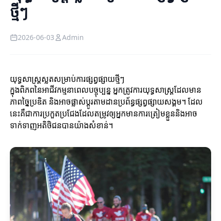
ថ្មីៗ
2026-06-03
Admin
យុទ្ធសាស្ត្រស្លតសម្រាប់ការផ្សព្វផ្សាយថ្មីៗ
ក្នុងពិភពនៃអាជីវកម្មនាពេលបច្ចុប្បន្ន អ្នកត្រូវការយុទ្ធសាស្ត្រដែលមាន
ភាពច្នៃប្រឌិត និងអាចផ្លាស់ប្តូរតាមដានប្រព័ន្ធផ្សព្វផ្សាយសង្គម។ ដែល
នេះគឺជាការប្រកួតប្រជែងដែលតម្រូវឲ្យអ្នកមានការត្រៀមខ្លួននិងអាច
ទាក់ទាញអតិថិជនបានយ៉ាងសំខាន់។