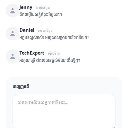
Jenny
២ ម៉ោងមុន
ពិតជាអ្វីដែលខ្ញុំកំពុងស្វែងរក។
Daniel
១០ នាទីមុន
អត្ថបទល្អណាស់! អរគុណសម្រាប់ការចែករំលែក។
TechExpert
ម្សិលមិញ
អរគុណច្រើនដែលបានផ្តល់ចំណេះដឹងថ្មីៗ។
បញ្ចេញមតិ