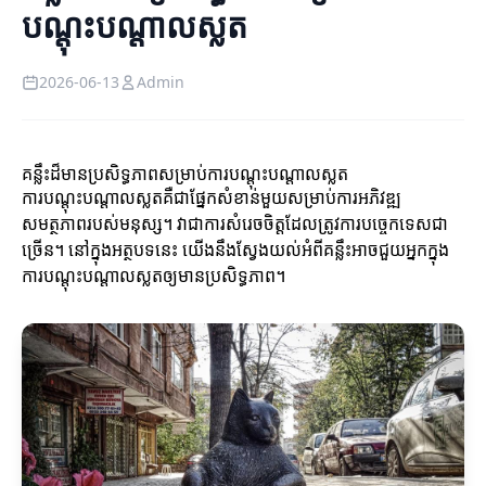
បណ្តុះបណ្តាលស្លត
2026-06-13
Admin
គន្លឹះដ៏មានប្រសិទ្ធភាពសម្រាប់ការបណ្តុះបណ្តាលស្លត
ការបណ្តុះបណ្តាលស្លតគឺជាផ្នែកសំខាន់មួយសម្រាប់ការអភិវឌ្ឍ
សមត្ថភាពរបស់មនុស្ស។ វាជាការសំរេចចិត្តដែលត្រូវការបច្ចេកទេសជា
ច្រើន។ នៅក្នុងអត្ថបទនេះ យើងនឹងស្វែងយល់អំពីគន្លឹះអាចជួយអ្នកក្នុង
ការបណ្តុះបណ្តាលស្លតឲ្យមានប្រសិទ្ធភាព។