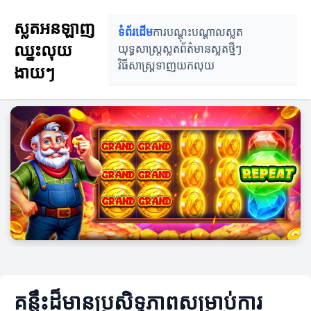
ស្លតអនឡាញ
ទំព័រដើម
ការបណ្តុះបណ្តាលស្លត
ឈ្នះលុយ
យុទ្ធសាស្ត្រស្លត
ព័ត៌មានស្លតថ្មីៗ
វិធីសាស្ត្រទាញយកលុយ
ងាយៗ
គន្លឹះដ៏មានប្រសិទ្ធភាពសម្រាប់ការ