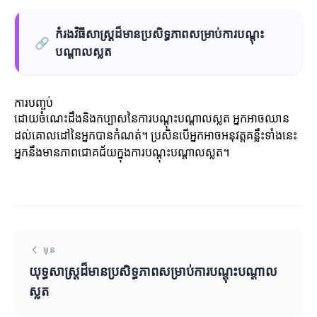
កំរងវិធីសាស្ត្រដ៏មានប្រសិទ្ធភាពសម្រាប់ការបណ្តុះ
🔗
បណ្តាលស្លត
ការបញ្ចប់
ដោយចំណេះដឹងនិងកប្បាសនៃការបណ្តុះបណ្តាលស្លត អ្នកអាចឈាន
ដល់គោលដៅនៃអ្នកបានកំណត់។ ប្រសិនបើអ្នកអាចអនុវត្តគន្លឹះទាំងនេះ
អ្នកនឹងមានភាពជោគជ័យក្នុងការបណ្តុះបណ្តាលស្លត។
មុន
យុទ្ធសាស្រ្តដ៏មានប្រសិទ្ធភាពសម្រាប់ការបណ្តុះបណ្តាល
ស្លត