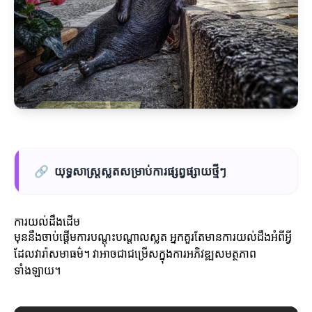
🔗
យុទ្ធសាស្ត្រស្លតសម្រាប់ការផ្សព្វផ្សាយថ្មីៗ
ការយល់ដឹងដើម
មុននឹងចាប់ផ្តើមការបណ្តុះបណ្តាលស្លត អ្នកគួរតែមានការយល់ដឹងអំពីអ្វី
ដែលវារ៉ាសមាធម៌។ វាអាចជាជម្រើសក្នុងការអភិវឌ្ឍសមត្ថភាព
ទាំងឡាយ។