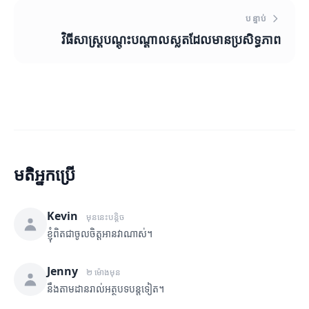
បន្ទាប់
វិធីសាស្ត្របណ្តុះបណ្តាលស្លតដែលមានប្រសិទ្ធភាព
មតិអ្នកប្រើ
Kevin
មុននេះបន្តិច
ខ្ញុំពិតជាចូលចិត្តអានវាណាស់។
Jenny
២ ម៉ោងមុន
នឹងតាមដានរាល់អត្ថបទបន្តទៀត។