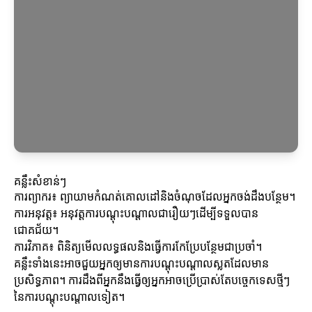
គន្លឹះសំខាន់ៗ
ការព្យាករ៖ ព្យាយាមកំណត់គោលដៅនិងចំណុចដែលអ្នកចង់ដឹងបន្ថែម។
ការអនុវត្ត៖ អនុវត្តការបណ្តុះបណ្តាលជារឿយៗដើម្បីទទួលបាន
ជោគជ័យ។
ការវិភាគ៖ ពិនិត្យមើលលទ្ធផលនិងធ្វើការកែប្រែបន្ថែមជាប្រចាំ។
គន្លឹះទាំងនេះអាចជួយអ្នកឲ្យមានការបណ្តុះបណ្តាលស្លតដែលមាន
ប្រសិទ្ធភាព។ ការដឹងពីអ្នកនឹងធ្វើឲ្យអ្នកអាចប្រើប្រាស់តែបច្ចេកទេសថ្មីៗ
នៃការបណ្តុះបណ្តាលទៀត។