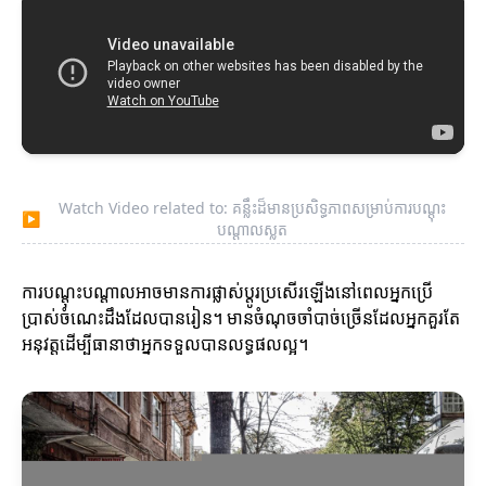
Watch Video related to: គន្លឹះដ៏មានប្រសិទ្ធភាពសម្រាប់ការបណ្តុះ
▶
បណ្តាលស្លត
ការបណ្តុះបណ្តាលអាចមានការផ្លាស់ប្តូរប្រសើរឡើងនៅពេលអ្នកប្រើ
ប្រាស់ចំណេះដឹងដែលបានរៀន។ មានចំណុចចាំបាច់ច្រើនដែលអ្នកគួរតែ
អនុវត្តដើម្បីធានាថាអ្នកទទួលបានលទ្ធផលល្អ។