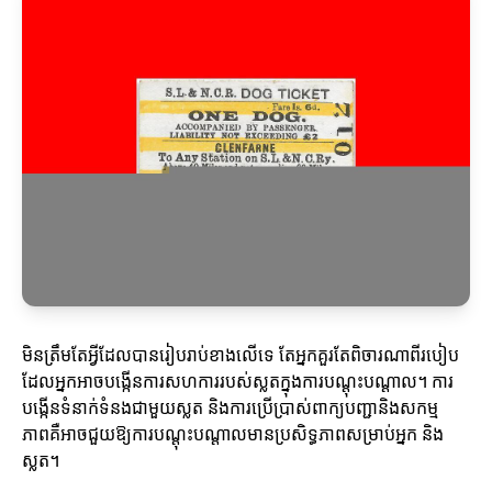
មិនត្រឹមតែអ្វីដែលបានរៀបរាប់ខាងលើទេ តែអ្នកគួរតែពិចារណាពីរបៀប
ដែលអ្នកអាចបង្កើនការសហការរបស់ស្លតក្នុងការបណ្តុះបណ្តាល។ ការ
បង្កើនទំនាក់ទំនងជាមួយស្លត និងការប្រើប្រាស់ពាក្យបញ្ជានិងសកម្ម
ភាពគឺអាចជួយឱ្យការបណ្តុះបណ្តាលមានប្រសិទ្ធភាពសម្រាប់អ្នក និង
ស្លត។