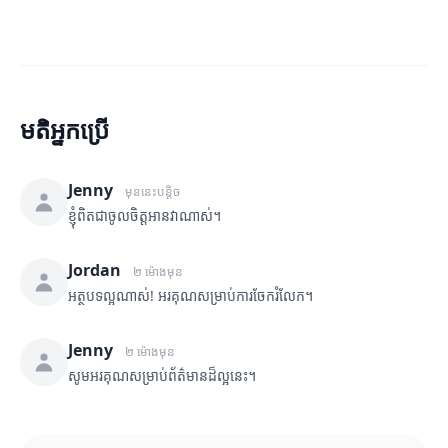
មតិអ្នកប្រើ
Jenny
មុននេះបន្តិច
ខ្ញុំពិតជាចូលចិត្តអានវាណាស់។
Jordan
២ ម៉ោងមុន
អត្ថបទល្អណាស់! អរគុណសម្រាប់ការចែករំលែក។
Jenny
២ ម៉ោងមុន
សូមអរគុណសម្រាប់ព័ត៌មានដ៏ល្អនេះ។