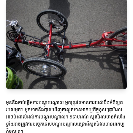
មុននឹងចាប់ផ្តើមការបណ្តុះបណ្តាល អ្នកត្រូវតែមានការយល់ដឹងអំពីស្លត
របស់អ្នក។ អ្នកអាចនឹងបានឃើញថាស្លតមានអាកប្បកិច្ចខុសៗគ្នាដែល
អាចប៉ះពាល់ដល់ការបណ្តុះបណ្តាល។ ឧទាហរណ៍ ស្លតដែលមានកំលាំង
ខ្លាំងអាចត្រូវការបច្ចេកទេសបណ្តុះបណ្តាលផ្សេងពីស្លតដែលមានអាកប្ប
កិច្ចស្ងាត់។