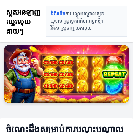
ស្លតអនឡាញ
ទំព័រដើម
ការបណ្តុះបណ្តាលស្លត
ឈ្នះលុយ
យុទ្ធសាស្ត្រស្លត
ព័ត៌មានស្លតថ្មីៗ
វិធីសាស្ត្រទាញយកលុយ
ងាយៗ
ចំណេះដឹងសម្រាប់ការបណ្តុះបណ្តាល