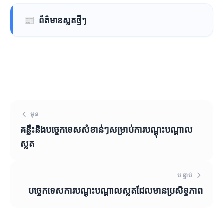
📰
ព័ត៌មានស្លតថ្មីៗ
មុន
គន្លឹះនិងបច្ចេកទេសសំខាន់ៗសម្រាប់ការបណ្តុះបណ្តាល
ស្លត
បន្ទាប់
បច្ចេកទេសការបណ្តុះបណ្តាលស្លតដែលមានប្រសិទ្ធភាព