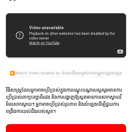
▶
Watch Video related to: ចំណេះដឹងសម្រាប់ការបណ្តុះបណ្តាលស្លត
វិធីសាស្ត្រដែលអ្នកអាចប្រើប្រាស់ក្នុងការបណ្តុះបណ្តាលស្លតរួមមានការ
ប្រើប្រាស់ពាក្យបញ្ជាពីរដង និងការបង្ហាញឱ្យស្លតមានការសោកស្តាយរឺ
មិនសោកស្តាយ។ អ្នកអាចប្រើប្រាស់រូបភាព និងសំឡេងដើម្បីជួយការ
ពង្រឹងការយល់ដឹងរបស់ស្លត។