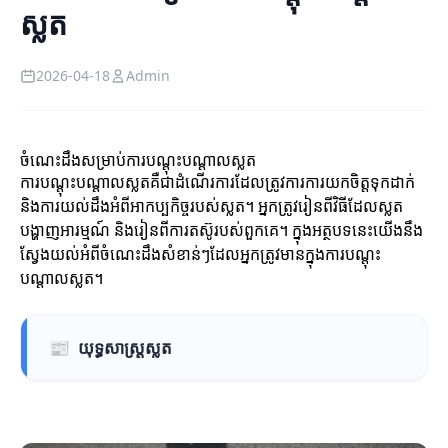
ស្លត
2026-04-18
Admin
ចំណេះដឹងសម្រាប់ការបណ្តុះបណ្តាលស្លត
ការបណ្តុះបណ្តាលស្លតគឺជាដំណើរការដែលត្រូវការការយកចិត្តទុកដាក់
និងការយល់ដឹងអំពីអាកប្បកិច្ចរបស់ស្លត។ អ្នកត្រូវរៀនពីវិធីដែលស្លត
បង្ហាញអារម្មណ៍ និងរៀនពីការតស៊ូរបស់ពួកគេ។ ក្នុងអត្ថបទនេះយើងនឹង
ស្វែងយល់អំពីចំណេះដឹងសំខាន់ៗដែលអ្នកត្រូវមានក្នុងការបណ្តុះ
បណ្តាលស្លត។
📰
យុទ្ធសាស្ត្រស្លត