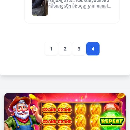
នៅក្នុងអត្ថបទនេះ, យើងនឹងស្វែងយល់អំពី
ព័ត៌មានស្លតថ្មីៗ និងបច្ចុប្បន្នភាពនានានៅ
ក្នុងពិភពលោក។
1
2
3
4