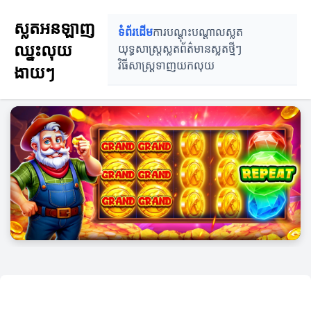
ស្លតអនឡាញ
ទំព័រដើម
ការបណ្តុះបណ្តាលស្លត
ឈ្នះលុយ
យុទ្ធសាស្ត្រស្លត
ព័ត៌មានស្លតថ្មីៗ
វិធីសាស្ត្រទាញយកលុយ
ងាយៗ