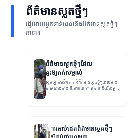
ព័ត៌មានស្លតថ្មីៗ
ធ្វើអោយអ្នកទាន់ពេលនឹងព័ត៌មានស្លតថ្មីៗ
នានា។
ព័ត៌មានស្លតថ្មីៗដែល
គួរឱ្យកត់សម្គាល់
សូមស្វាគមន៍មកកាន់ព័ត៌មានស្លតថ្មីៗដែលមាន
ការអាប់ដេតនៅពិភពលោក។ រូបភាពនិងវីដេអូ
ដែលជាតំណភ្ជាប់នឹងឱ្យអ្នកទទួលបានព័ត៌មាន
កាន់តែច្បាស់លាស់។
ការអាប់ដេត​ព័ត៌មានស្លតថ្មីៗ
សំរាប់ឆ្នាំ២០២៣