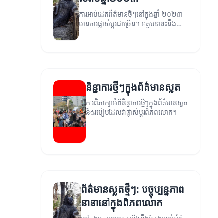
ការអាប់ដេតព័ត៌មានថ្មីៗនៅក្នុងឆ្នាំ ២០២៣
មានការផ្លាស់ប្តូរជាច្រើន។ អត្ថបទនេះនឹង
ពិភាក្សាអំពីនិន្នាការនេះ។
និន្នាការថ្មីៗក្នុងព័ត៌មានស្លត
ការពិភាក្សាអំពីនិន្នាការថ្មីៗក្នុងព័ត៌មានស្លត
និងរបៀបដែលវាផ្លាស់ប្តូរពិភពលោក។
ព័ត៌មានស្លតថ្មីៗ: បច្ចុប្បន្នភាព
នានានៅក្នុងពិភពលោក