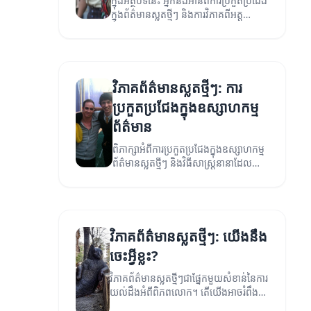
ក្នុងអត្ថបទនេះ អ្នកនឹងអានពីការប្រកួតប្រជែង
ក្នុងព័ត៌មានស្លតថ្មីៗ និងការវិភាគពីអត្ត
សញ្ញាណ និងឥទ្ធិពលរបស់វា។
វិភាគព័ត៌មានស្លតថ្មីៗ: ការ
ប្រកួតប្រជែងក្នុងឧស្សាហកម្ម
ព័ត៌មាន
ពិភាក្សាអំពីការប្រកួតប្រជែងក្នុងឧស្សាហកម្ម
ព័ត៌មានស្លតថ្មីៗ និងវិធីសាស្ត្រនានាដែល
អាជីវកម្មកំពុងប្រើប្រាស់។
វិភាគព័ត៌មានស្លតថ្មីៗ: យើងនឹង
ចេះអ្វីខ្លះ?
វិភាគព័ត៌មានស្លតថ្មីៗជាផ្នែកមួយសំខាន់នៃការ
យល់ដឹងអំពីពិភពលោក។ តើយើងអាចរំពឹងថា
អ្វីខ្លះពីព័ត៌មានថ្មីៗក្នុងឆ្នាំនេះ?