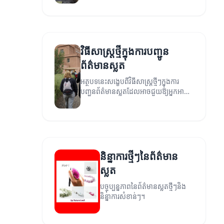
វិធីសាស្ត្រថ្មីក្នុងការបញ្ជូន
ព័ត៌មានស្លត
អត្ថបទនេះសង្ខេបពីវិធីសាស្ត្រថ្មីៗក្នុងការ
បញ្ជូនព័ត៌មានស្លតដែលអាចជួយឱ្យអ្នកអាន
និងអ្នកប្រើប្រាស់ទាំងអស់។
និន្នាការថ្មីៗនៃព័ត៌មាន
ស្លត
បច្ចុប្បន្នភាពនៃព័ត៌មានស្លតថ្មីៗនិង
និន្នាការសំខាន់ៗ។