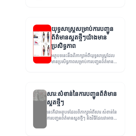
ព័ត៌មានស្លតថ្មីៗ។
យុទ្ធសាស្ត្រ​សម្រាប់​ការ​បញ្ជូន
ព័ត៌មានស្លតថ្មីៗ​យ៉ាងមាន
ប្រសិទ្ធភាព
អត្ថបទនេះនឹងពិភាក្សាអំពីយុទ្ធសាស្ត្រដែល
មានប្រសិទ្ធភាពសម្រាប់ការបញ្ជូនព័ត៌មាន
ស្លតថ្មីៗ។
សារៈសំខាន់នៃការបញ្ជូនព័ត៌មាន
ស្លតថ្មីៗ
នេះគឺជាអត្ថបទដែលពិភាក្សាអំពីសារៈសំខាន់នៃ
ការបញ្ជូនព័ត៌មានស្លតថ្មីៗ និងវិធីដែលវាអាច
លើកកម្ពស់ការយល់ដឹងរបស់សាធារណៈ។