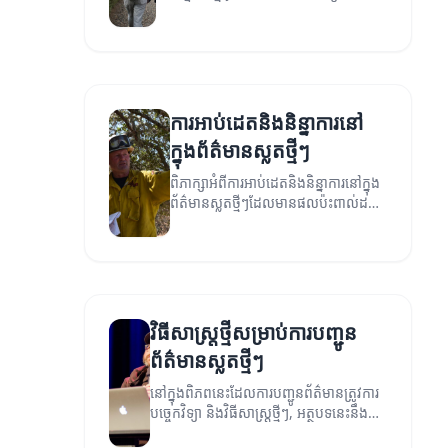
យើងទទួលស្គាល់និងប្រើប្រាស់ព័ត៌មាន។
ការអាប់ដេតនិងនិន្នាការនៅ
ក្នុងព័ត៌មានស្លតថ្មីៗ
ពិភាក្សាអំពីការអាប់ដេតនិងនិន្នាការនៅក្នុង
ព័ត៌មានស្លតថ្មីៗដែលមានផលប៉ះពាល់ដល់
សង្គម។
វិធីសាស្ត្រថ្មីសម្រាប់ការបញ្ជូន
ព័ត៌មានស្លតថ្មីៗ
នៅក្នុងពិភពនេះដែលការបញ្ជូនព័ត៌មានត្រូវការ
បច្ចេកវិទ្យា និងវិធីសាស្ត្រថ្មីៗ, អត្ថបទនេះនឹង
ពិភាក្សាអំពីវិធីសាស្ត្រថ្មីសម្រាប់ការបញ្ជូន