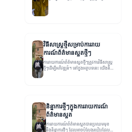
ផ្សាយព័ត៌មាន។
វិធីសាស្ត្រថ្មីសម្រាប់ការរាយ
ការណ៍ព័ត៌មានស្លតថ្មីៗ
ការរាយការណ៍ព័ត៌មានស្លតថ្មីៗត្រូវការវិធីសាស្ត្រ
ថ្មីៗដើម្បីអភិវឌ្ឍន៍។ នៅក្នុងអត្ថបទនេះ យើងនឹង
ស្វែងរកវិធីសាស្ត្រថ្មីៗដែលអាចដោះសោ
ផលិតផលនៃការរាយការណ៍។
និន្នាការថ្មីៗក្នុងការរាយការណ៍
ព័ត៌មានស្លត
ការរាយការណ៍ព័ត៌មានស្លតបានប្រឈមមុខ
នឹងនិន្នាការថ្មីៗ ដែលអាចបំលែងរបៀបដែល