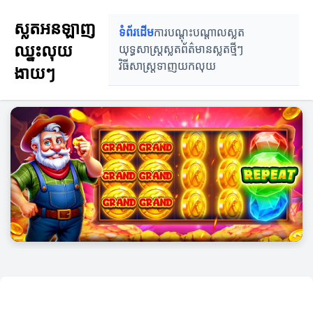
ស្លតអនឡាញ
ទំព័រដើម
ការបណ្តុះបណ្តាលស្លត
ឈ្នះលុយ
យុទ្ធសាស្ត្រស្លត
ព័ត៌មានស្លតថ្មីៗ
វិធីសាស្ត្រទាញយកលុយ
ងាយៗ