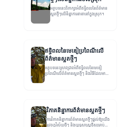
អត្ថបទនេះពិភាក្សាអំពីឥទ្ធិពលនៃព័ត៌មាន
ស្លតថ្មីៗលើនិន្នាការនានានៅក្នុងស្រុក។
ឥទ្ធិពលនៃមេឌៀប្រពៃណីលើ
ព័ត៌មានស្លតថ្មីៗ
អត្ថបទនេះស្រាវជ្រាវអំពីឥទ្ធិពលនៃមេឌៀ
ប្រពៃណីលើព័ត៌មានស្លតថ្មីៗ និងវិធីដែលមាន
ការប្រែប្រួលនៅក្នុងសង្គមពិសេស។
វិភាគនិន្នាការព័ត៌មានស្លតថ្មីៗ
ការវិភាគនិន្នាការព័ត៌មានស្លតថ្មីៗផ្តល់ឱ្យយើង
នូវចក្ខុវិស័យថ្មីៗ និងយុទ្ធសាស្ត្រថ្មីសម្រាប់ការ