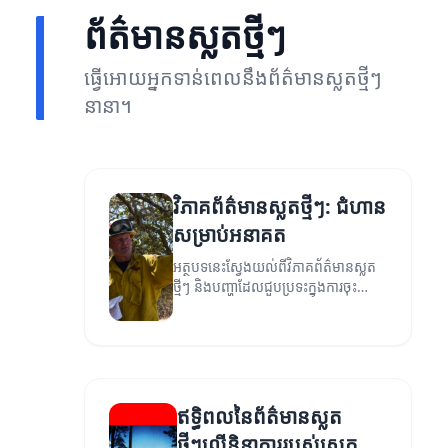
ព័ត៌មានស្លតថ្មីៗ
ធ្វើអោយអ្នកទាន់ពេលនឹងព័ត៌មានស្លតថ្មីៗ
នានា។
វិភាគព័ត៌មានស្លតថ្មីៗ: ជំហាន
សម្រាប់អនាគត
អត្ថបទនេះស្វែងយល់ពីវិភាគព័ត៌មានស្លត
ថ្មីៗ និងបញ្ហាដែលជួបប្រទះក្នុងការចុះ
ផ្សាយ។
ឥទ្ធិពលនៃព័ត៌មានស្លត
ថ្មីៗលើនិន្នាការរបស់ស្រុក