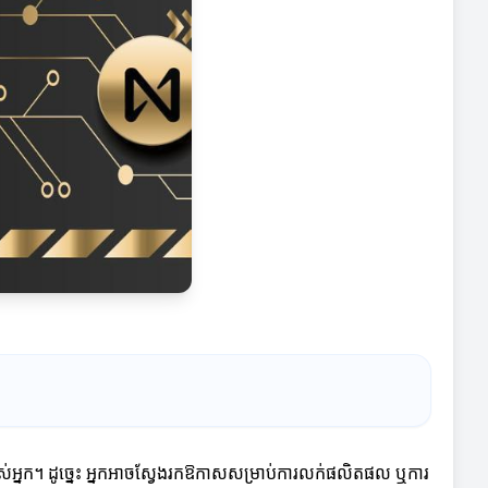
់អ្នក។ ដូច្នេះ អ្នកអាចស្វែងរកឱកាសសម្រាប់ការលក់ផលិតផល ឬការ