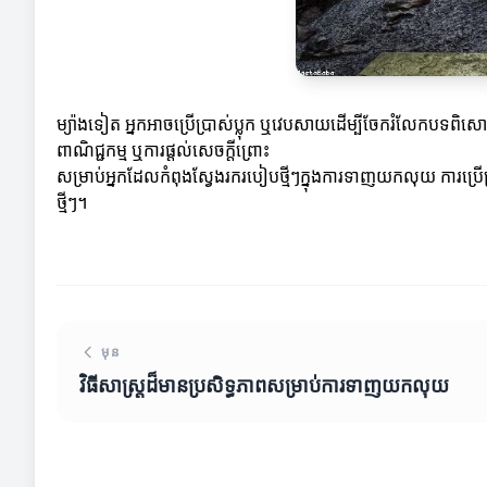
ម្យ៉ាងទៀត អ្នកអាចប្រើប្រាស់​ប្លុក ឬវេបសាយដើម្បីចែករំលែកបទពិសោ
ពាណិជ្ជកម្ម ឬការផ្តល់សេចក្តីព្រោះ
សម្រាប់អ្នកដែលកំពុងស្វែងរករបៀបថ្មីៗក្នុងការទាញយកលុយ ការប្រើ
ថ្មីៗ។
មុន
វិធីសាស្ត្រដ៏មានប្រសិទ្ធភាពសម្រាប់ការទាញយកលុយ