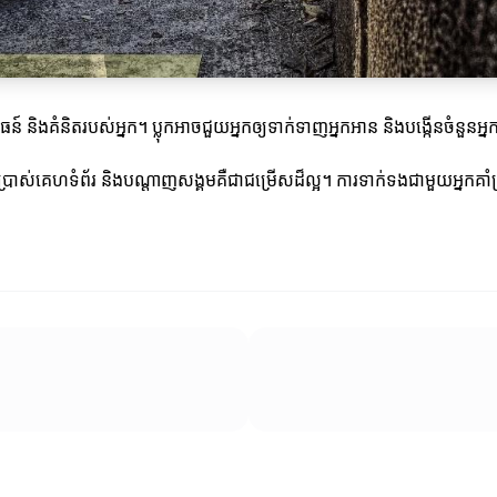
ធន៍ និងគំនិតរបស់អ្នក។ ប្លុកអាចជួយអ្នកឲ្យទាក់ទាញអ្នកអាន និងបង្កើនចំនួន
ប្រាស់គេហទំព័រ និងបណ្តាញសង្គមគឺជាជម្រើសដ៏ល្អ។ ការទាក់ទងជាមួយអ្នកគាំ