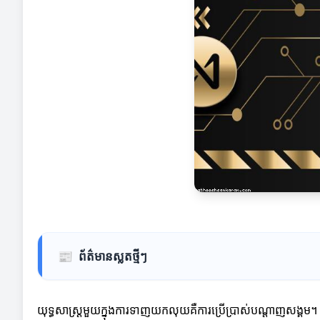
📰
ព័ត៌មានស្លតថ្មីៗ
យុទ្ធសាស្ត្រមួយក្នុងការទាញយកលុយគឺការប្រើប្រាស់បណ្តាញសង្គ