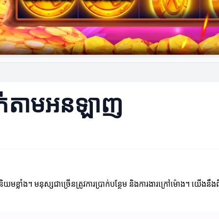
ប្រាក់តាមអនឡាញ
។ មនុស្សជាច្រើនត្រូវការប្រាក់បន្ថែម និងការងារក្រៅម៉ោង។ យើងនឹងពិភាក្