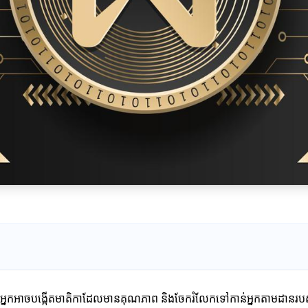
ម។ អ្នកអាចបង្កើតមាតិកាដែលមានគុណភាព និងចែករំលែកទៅកាន់អ្នកតាមដានរបស