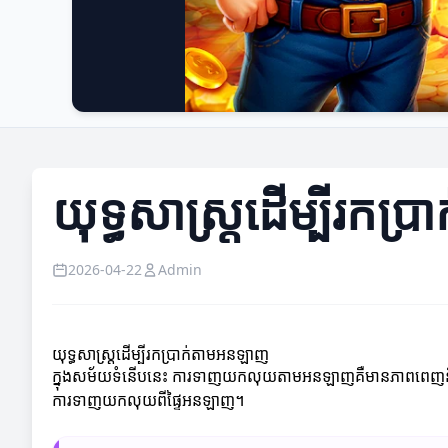
យុទ្ធសាស្ត្រដើម្បីរក
2026-04-22
Admin
យុទ្ធសាស្ត្រដើម្បីរកប្រាក់តាមអនឡាញ
ក្នុងសម័យទំនើបនេះ ការទាញយកលុយតាមអនឡាញគឺមានភាពពេញនិយមខ្លាំង
ការទាញយកលុយពីផ្ទៃអនឡាញ។