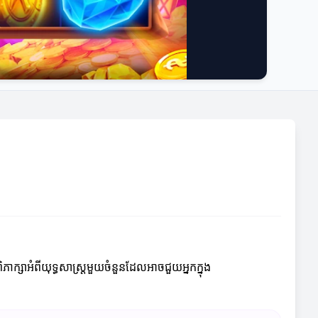
សាអំពីយុទ្ធសាស្ត្រមួយចំនួនដែលអាចជួយអ្នកក្នុង