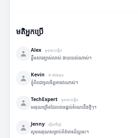
មតិអ្នកប្រើ
Alex
មុននេះបន្តិច
ខ្លឹមសារច្បាស់លាស់ ងាយយល់ណាស់។
Kevin
២ ម៉ោងមុន
ខ្ញុំពិតជាចូលចិត្តអានវាណាស់។
TechExpert
មុននេះបន្តិច
អរគុណច្រើនដែលបានផ្តល់ចំណេះដឹងថ្មីៗ។
Jenny
ម្សិលមិញ
សូមអរគុណសម្រាប់ព័ត៌មានដ៏ល្អនេះ។