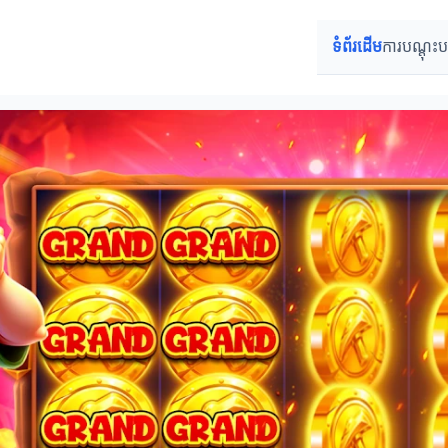
ទំព័រដើម
ការបណ្តុះ