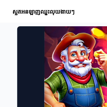
ស្លតអនឡាញឈ្នះលុយងាយៗ