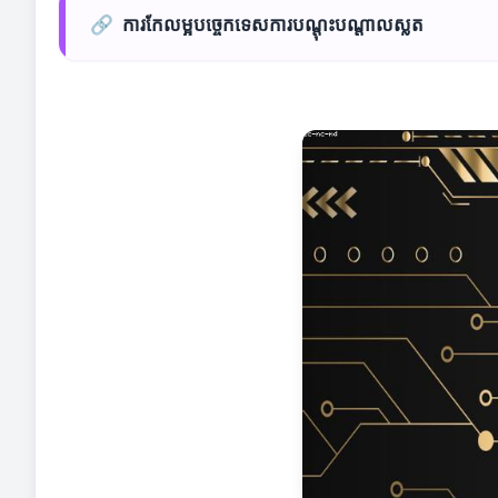
🔗
ការកែលម្អបច្ចេកទេសការបណ្តុះបណ្តាលស្លត