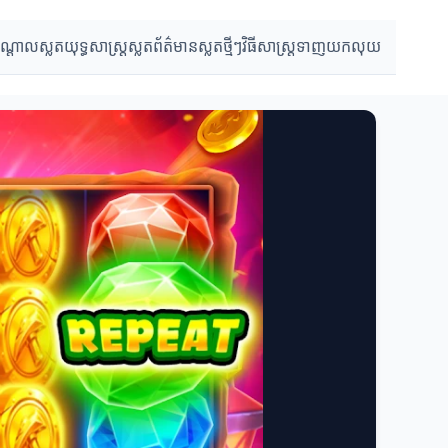
បណ្តាលស្លត
យុទ្ធសាស្ត្រស្លត
ព័ត៌មានស្លតថ្មីៗ
វិធីសាស្ត្រទាញយកលុយ