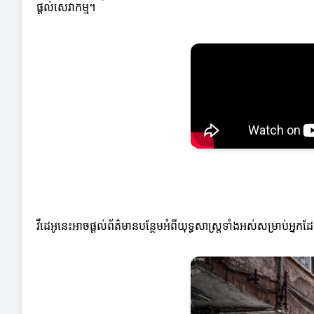
ផ្តល់សេវាកម្ម។
វីដេអូនេះអាចផ្តល់ព័ត៌មានបន្ថែមអំពីយុទ្ធសាស្ត្រទាំងអស់សម្រាប់អ