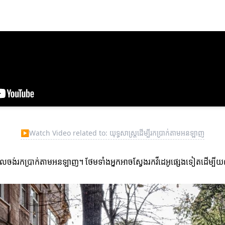
▶
Watch Video related to: យុទ្ធសាស្ត្រដើម្បីរកប្រាក់តាមអនឡាញ
្នកដែលចង់រកប្រាក់តាមអនឡាញ។ ថែមទាំងអ្នកអាចស្វែងរកវីដេអូផ្សេងទៀតដើម្បីយ