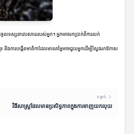
អ្នកចូលទស្សនាវេបសាយរបស់អ្នក។ អ្នកអាចរកប្រាក់ពីការលក់
ទ្រ និងការបង្កើតមាតិកាដែលមានតម្លៃអាចជួយអ្នកដើម្បីស្វែងរកឱកាស
បន្ទាប់
វិធីសាស្ត្រដែលមានប្រសិទ្ធភាពក្នុងការទាញយកលុយ