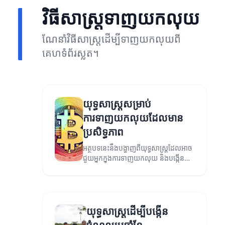
វិធីសាស្ត្រទាញយកលុយ
ណែនាំវិធីសាស្ត្រដើម្បីទាញយកលុយពី
គេហទំព័រស្លត។
យុទ្ធសាស្ត្រសម្រាប់
ការទាញយកលុយដែលមាន
ប្រសិទ្ធភាព
អត្ថបទនេះនឹងបង្ហាញពីយុទ្ធសាស្ត្រដែលអាច
ជួយអ្នកក្នុងការទាញយកលុយ និងបង្កើន
ចំណូលរបស់អ្នក។
យុទ្ធសាស្ត្រដើម្បីបង្កើន