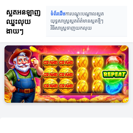
ស្លតអនឡាញ
ទំព័រដើម
ការបណ្តុះបណ្តាលស្លត
ឈ្នះលុយ
យុទ្ធសាស្ត្រស្លត
ព័ត៌មានស្លតថ្មីៗ
វិធីសាស្ត្រទាញយកលុយ
ងាយៗ