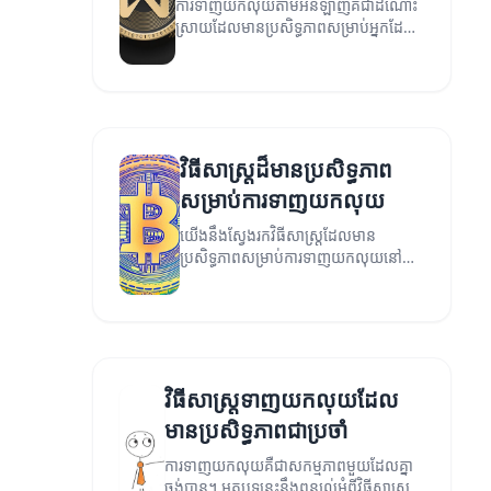
ការទាញយកលុយតាមអនឡាញគឺជាដំណោះ
ស្រាយដែលមានប្រសិទ្ធភាពសម្រាប់អ្នកដែល
ចង់បន្ថែមប្រាក់ចំណេញ។
វិធីសាស្ត្រដ៏មានប្រសិទ្ធភាព
សម្រាប់ការទាញយកលុយ
យើងនឹងស្វែងរកវិធីសាស្ត្រដែលមាន
ប្រសិទ្ធភាពសម្រាប់ការទាញយកលុយនៅក្នុង
សេដ្ឋកិច្ចសម័យថ្មីនេះ។
វិធីសាស្ត្រទាញយកលុយដែល
មានប្រសិទ្ធភាពជាប្រចាំ
ការទាញយកលុយគឺជាសកម្មភាពមួយដែលគ្នា
ចង់បាន។ អត្ថបទនេះនឹងពន្យល់អំពីវិធីសាស្ត្រ