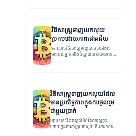
ការទាញយកលុយ។
វិធីសាស្ត្រទាញយកលុយ
ប្រកបដោយភាពជោគជ័យ
មកស្គាល់វិធីសាស្ត្រទាញយកលុយដែល
អាចជួយអ្នកបង្កើនចំណូលបានយ៉ាងមាន
ប្រសិទ្ធភាព។
វិធីសាស្ត្រទាញយកលុយដែល
មានប្រសិទ្ធភាពក្នុងការចូលរួម
ជាមួយប្រាក់
អត្ថបទនេះនឹងពន្យល់អំពីវិធីសាស្ត្រចុង
ក្រោយក្នុងការទាញយកលុយ និងការចូលរួម
ជាមួយប្រាក់។