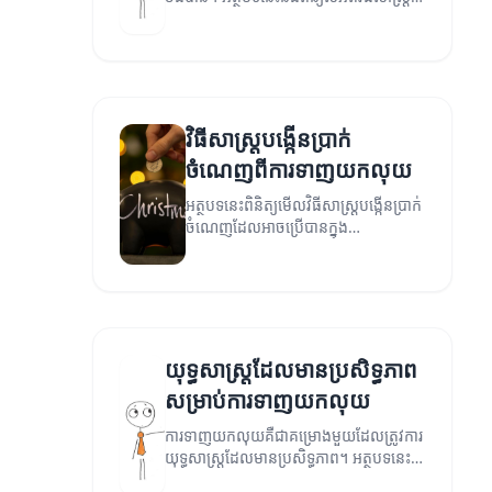
ដែលអាចជួយអ្នកទាញយកលុយបានយ៉ាងមាន
ប្រសិទ្ធភាព។
វិធីសាស្ត្របង្កើនប្រាក់
ចំណេញពីការទាញយកលុយ
អត្ថបទនេះពិនិត្យមើលវិធីសាស្ត្របង្កើនប្រាក់
ចំណេញដែលអាចប្រើបានក្នុង
ការទាញយកលុយ។
យុទ្ធសាស្ត្រដែលមានប្រសិទ្ធភាព
សម្រាប់ការទាញយកលុយ
ការទាញយកលុយគឺជាគម្រោងមួយដែលត្រូវការ
យុទ្ធសាស្ត្រដែលមានប្រសិទ្ធភាព។ អត្ថបទនេះ
នឹងផ្តល់អំពីយុទ្ធសាស្ត្រផ្សេងៗសម្រាប់