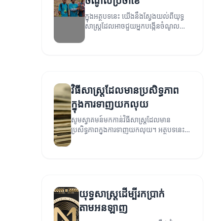
ចំណូលប្រចាំខែ
ក្នុងអត្ថបទនេះ យើងនឹងស្វែងយល់ពីយុទ្ធ
សាស្ត្រដែលអាចជួយអ្នកបង្កើនចំណូល
ប្រចាំខែ។
វិធីសាស្ត្រដែលមានប្រសិទ្ធភាព
ក្នុងការទាញយកលុយ
សូមស្វាគមន៍មកកាន់វិធីសាស្ត្រដែលមាន
ប្រសិទ្ធភាពក្នុងការទាញយកលុយ។ អត្ថបទនេះ
នឹងណែនាំអ្នកឱ្យស្គាល់ពីវិធីសាស្ត្រផ្សេងៗដែល
អាចជួយអ្នករកប្រាក់បានយ៉ាងមានប្រសិទ្ធភាព។
យុទ្ធសាស្ត្រដើម្បីរកប្រាក់
តាមអនឡាញ