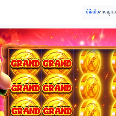
ទំព័រដើម
ការបណ្តុះ