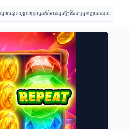
បណ្តាលស្លត
យុទ្ធសាស្ត្រស្លត
ព័ត៌មានស្លតថ្មីៗ
វិធីសាស្ត្រទាញយកលុយ