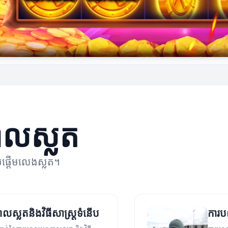
តាលស្លត
ប់ផ្តើមលេងស្លត។
លស្លតនិងវិធីសាស្ត្រទំនើប
ការប