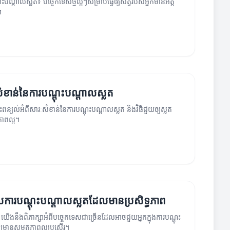
ុះបណ្តាលស្លត៖ បច្ចេកទេសថ្មីល្អៗសម្រាប់ធ្វើឲ្យសត្វរបស់អ្នកមានអត្ត
។
ំខាន់នៃការបណ្តុះបណ្តាលស្លត
ះពន្យល់អំពីសារៈសំខាន់នៃការបណ្តុះបណ្តាលស្លត និងវិធីជួយឲ្យស្លត
ាពល្អ។
សការបណ្តុះបណ្តាលស្លតដែលមានប្រសិទ្ធភាព
េះ យើងនឹងពិភាក្សាអំពីបច្ចេកទេសជាច្រើនដែលអាចជួយអ្នកក្នុងការបណ្តុះ
្យមានសមត្ថភាពល្អប្រសើរ។