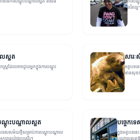
ខាន់នៃការបណ្តុះបណ្តាលស្លត និងវិធី
ការបណ្ត
ចរិតល្អ
តាលស្លត
សារៈស
ាស្ត្រដែលអាចជួយអ្នកក្នុងការបណ្តុះ
អត្ថបទនេ
មានសុខភ
បណ្តុះបណ្តាលស្លត
បច្ចេកទេ
េកទេសសម័យថ្មីសម្រាប់ការបណ្តុះបណ្តាល
ក្នុងអត្ថបទន
អ្នកបានយ៉ាងប្រសើរ។
បណ្តាលស្លតឱ