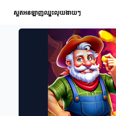
ស្លតអនឡាញឈ្នះលុយងាយៗ