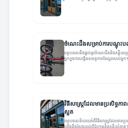
ចំណេះដឹងសម្រាប់ការបណ្តុះប
អត្ថបទនេះនឹងផ្តល់នូវចំណេះដឹងនិងគន្លឹះស
អ្នកក្នុងការបង្កើនសមត្ថភាពនៃស្លតរបស់អ្នក
វិធីសាស្ត្រដែលមានប្រសិទ្ធភា
ស្លត
អត្ថបទនេះនិយាយអំពីវិធីសាស្ត្រដែលមានប្រ
យើងនឹងស្វែងយល់ពីជំហាននិងគន្លឹះសំខាន់