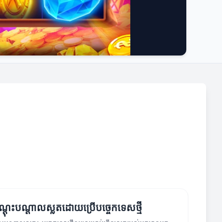
ណ្តុះបណ្តាលស្លតដោយប្រើបច្ចេកទេសថ្មី