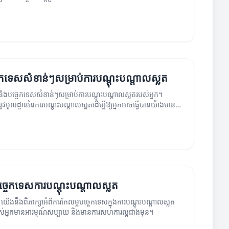
្ចេកទេសសំខាន់ៗសម្រាប់ការបណ្តុះបណ្តាលស្លត
ឹះនិងបច្ចេកទេសសំខាន់ៗសម្រាប់ការបណ្តុះបណ្តាលស្លតរបស់អ្នក។
នូវមូលដ្ឋាននៃការបណ្តុះបណ្តាលស្លតដើម្បីឱ្យអ្នកអាចធ្វើបានយ៉ាងមាន
ច្ចេកទេសការបណ្តុះបណ្តាលស្លត
 យើងនឹងពិភាក្សាអំពីការកែលម្អបច្ចេកទេសក្នុងការបណ្តុះបណ្តាលស្លត
កែរបស់អ្នកមានអារម្មណ៍សប្បាយ និងមានការសហការល្អជាងមុន។