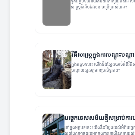
ក្នុងអត្ថបទនេះយើងនឹងពិភាក្សាអំពីសារៈសំ
សាស្ត្រទំនើបដែលអាចប្រើប្រាស់បាន។
វិធីសាស្ត្រក្នុងការបណ្តុះបណ្
ក្នុងអត្ថបទនេះ យើងនឹងស្វែងយល់អំពីវិធីស
បណ្តាលស្លតឲ្យមានប្រសិទ្ធភាព។
បច្ចេកទេសសម័យថ្មីសម្រាប់ការ
នៅក្នុងអត្ថបទនេះ យើងនឹងស្វែងយល់អំពីបច្ច
ស្លតដែលអាចជួយអ្នកក្នុងការបង្រៀនស្លតរបស់