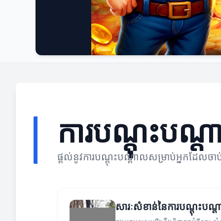
ការបណ្តុះបណ្
ផ្តល់នូវការបណ្តុះបណ្តាលសម្រាប់អ្នកដែលចា
សារៈសំខាន់នៃការបណ្តុះបណ្តា