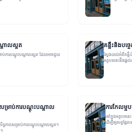
ណ្តាលស្លត
គន្លឹះនិងបច
ម្រាប់ការបណ្តុះបណ្តាលស្លត ដែលអាចជួយ
ស្វែងយល់អំពីគន្ល
។
អត្ថបទនេះនឹងផ្តល់
ប្រសិទ្ធភាព។
ពសម្រាប់ការបណ្តុះបណ្តាល
ការកែលម្អប
នៅក្នុងអត្ថបទនេះ
ដើម្បីឲ្យសត្វឆ្
សិទ្ធភាពសម្រាប់ការបណ្តុះបណ្តាលស្លត។
ៗ។